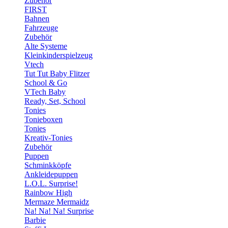
Zubehör
FIRST
Bahnen
Fahrzeuge
Zubehör
Alte Systeme
Kleinkinderspielzeug
Vtech
Tut Tut Baby Flitzer
School & Go
VTech Baby
Ready, Set, School
Tonies
Tonieboxen
Tonies
Kreativ-Tonies
Zubehör
Puppen
Schminkköpfe
Ankleidepuppen
L.O.L. Surprise!
Rainbow High
Mermaze Mermaidz
Na! Na! Na! Surprise
Barbie