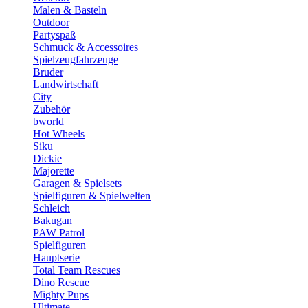
Malen & Basteln
Outdoor
Partyspaß
Schmuck & Accessoires
Spielzeugfahrzeuge
Bruder
Landwirtschaft
City
Zubehör
bworld
Hot Wheels
Siku
Dickie
Majorette
Garagen & Spielsets
Spielfiguren & Spielwelten
Schleich
Bakugan
PAW Patrol
Spielfiguren
Hauptserie
Total Team Rescues
Dino Rescue
Mighty Pups
Ultimate