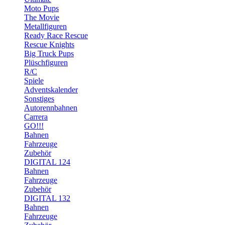
Moto Pups
The Movie
Metallfiguren
Ready Race Rescue
Rescue Knights
Big Truck Pups
Plüschfiguren
R/C
Spiele
Adventskalender
Sonstiges
Autorennbahnen
Carrera
GO!!!
Bahnen
Fahrzeuge
Zubehör
DIGITAL 124
Bahnen
Fahrzeuge
Zubehör
DIGITAL 132
Bahnen
Fahrzeuge