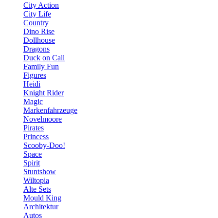
City Action
City Life
Country
Dino Rise
Dollhouse
Dragons
Duck on Call
Family Fun
Figures
Heidi
Knight Rider
Magic
Markenfahrzeuge
Novelmoore
Pirates
Princess
Scooby-Doo!
Space
Spirit
Stuntshow
Wiltopia
Alte Sets
Mould King
Architektur
Autos