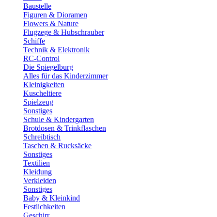
Baustelle
Figuren & Dioramen
Flowers & Nature
Flugzege & Hubschrauber
Schiffe
Technik & Elektronik
RC-Control
Die Spiegelburg
Alles für das Kinderzimmer
Kleinigkeiten
Kuscheltiere
Spielzeug
Sonstiges
Schule & Kindergarten
Brotdosen & Trinkflaschen
Schreibtisch
Taschen & Rucksäcke
Sonstiges
Textilien
Kleidung
Verkleiden
Sonstiges
Baby & Kleinkind
Festlichkeiten
Geschirr