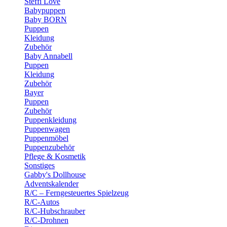
Steffi Love
Babypuppen
Baby BORN
Puppen
Kleidung
Zubehör
Baby Annabell
Puppen
Kleidung
Zubehör
Bayer
Puppen
Zubehör
Puppenkleidung
Puppenwagen
Puppenmöbel
Puppenzubehör
Pflege & Kosmetik
Sonstiges
Gabby's Dollhouse
Adventskalender
R/C – Ferngesteuertes Spielzeug
R/C-Autos
R/C-Hubschrauber
R/C-Drohnen