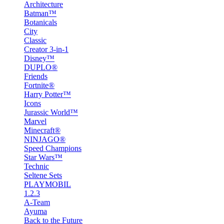
Architecture
Batman™
Botanicals
City
Classic
Creator 3-in-1
Disney™
DUPLO®
Friends
Fortnite®
Harry Potter™
Icons
Jurassic World™
Marvel
Minecraft®
NINJAGO®
Speed Champions
Star Wars™
Technic
Seltene Sets
PLAYMOBIL
1.2.3
A-Team
Ayuma
Back to the Future