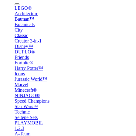
LEGO®
Architecture
Batman™
Botanicals
City
Classic
Creator 3-in-1
Disney™
DUPLO®
Friends
Fortnite®
Harry Potter™
Icons
Jurassic World™
Marvel
Minecraft®
NINJAGO®
Speed Champions
Star Wars™
Technic
Seltene Sets
PLAYMOBIL
1.2.3
A-Team