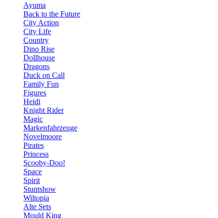
Ayuma
Back to the Future
City Action
City Life
Country
Dino Rise
Dollhouse
Dragons
Duck on Call
Family Fun
Figures
Heidi
Knight Rider
Magic
Markenfahrzeuge
Novelmoore
Pirates
Princess
Scooby-Doo!
Space
Spirit
Stuntshow
Wiltopia
Alte Sets
Mould King