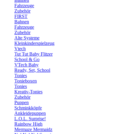
Bahnen
Fahrzeuge
Zubehör
FIRST
Bahnen
Fahrzeuge
Zubehör
Alte Systeme
Kleinkinderspielzeug
Vtech
Tut Tut Baby Flitzer
School & Go
VTech Baby
Ready, Set, School
Tonies
Tonieboxen
Tonies
Kreativ-Tonies
Zubehör
Puppen
Schminkköpfe
Ankleidepuppen
L.O.L. Surprise!
Rainbow High
Mermaze Mermaidz