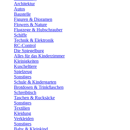
Architektur
Autos
Baustelle
Figuren & Dioramen
Flowers & Nature
Flugzege & Hubschrauber
Schiffe
Technik & Elektronik
RC-Control
Die Spiegelburg
Alles für das Kinderzimmer
Kleinigkeiten
Kuscheltiere
Spielzeug
Sonstiges
Schule & Kindergarten
Brotdosen & Trinkflaschen
Schreibtisch
Taschen & Rucksäcke
Sonstiges
Textilien
Kleidung
Verkleiden
Sonstiges
Baby & Kleinkind