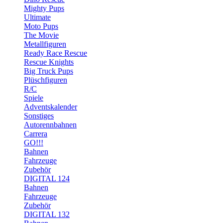
Mighty Pups
Ultimate
Moto Pups
The Movie
Metallfiguren
Ready Race Rescue
Rescue Knights
Big Truck Pups
Plüschfiguren
R/C
Spiele
Adventskalender
Sonstiges
Autorennbahnen
Carrera
GO!!!
Bahnen
Fahrzeuge
Zubehör
DIGITAL 124
Bahnen
Fahrzeuge
Zubehör
DIGITAL 132