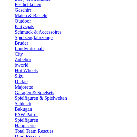
Festlichkeiten
Geschirr
Malen & Basteln
Outdoor
Partyspaß
Schmuck & Accessoires
Spielzeugfahrzeuge
Bruder
Landwirtschaft
City
Zubehör
bworld
Hot Wheels
Siku
Dickie
Majorette
Garagen & Spielsets
Spielfiguren & Spielwelten
Schleich
Bakugan
PAW Patrol
Spielfiguren
Hauptserie
Total Team Rescues
Dino Rescue