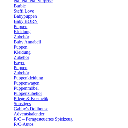
Na! Na! Na! Surprise
Barbie
Steffi Love
Babypuppen
Baby BORN
Puppen
Kleidung
Zubehör
Baby Annabell
Puppen
Kleidung
Zubehör
Bayer
Puppen
Zubehör
Puppenkleidung
Puppenwagen
Puppenmöbel
Puppenzubehör
Pflege & Kosmetik
Sonstiges
Gabby's Dollhouse
Adventskalender
R/C – Ferngesteuertes Spielzeug
R/C-Autos