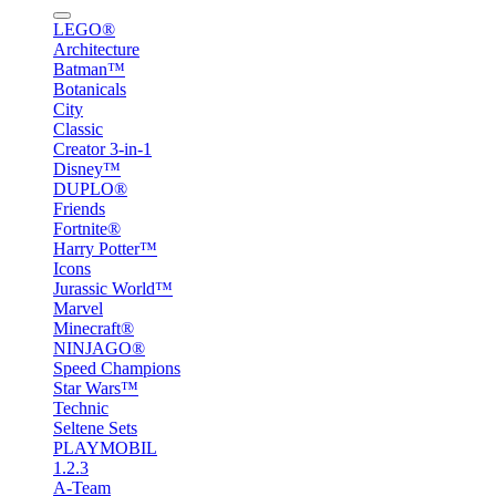
LEGO®
Architecture
Batman™
Botanicals
City
Classic
Creator 3-in-1
Disney™
DUPLO®
Friends
Fortnite®
Harry Potter™
Icons
Jurassic World™
Marvel
Minecraft®
NINJAGO®
Speed Champions
Star Wars™
Technic
Seltene Sets
PLAYMOBIL
1.2.3
A-Team