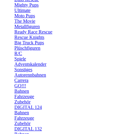
Mighty Pups
Ultimate
Moto Pups
The Movie
Metallfiguren
Ready Race Rescue
Rescue Knights
Big Truck Pups
Plüschfiguren
R/C
Spiele
Adventskalender
Sonstiges
Autorennbahnen
Carrera
GO!!!
Bahnen
Fahrzeuge
Zubehör
DIGITAL 124
Bahnen
Fahrzeuge
Zubehör
DIGITAL 132