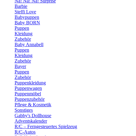
Na! Na! Na! Surprise
Barbie
Steffi Love
Babypuppen
Baby BORN
Puppen
Kleidung
Zubehör
Baby Annabell
Puppen
Kleidung
Zubehör
Bayer
Puppen
Zubehör
Puppenkleidung
Puppenwagen
Puppenmöbel
Puppenzubehör
Pflege & Kosmetik
Sonstiges
Gabby's Dollhouse
Adventskalender
R/C – Ferngesteuertes Spielzeug
R/C-Autos