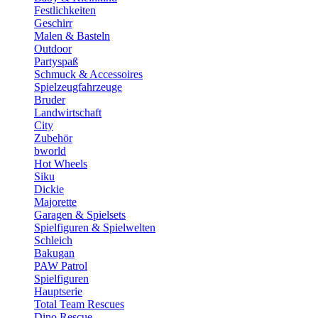
Festlichkeiten
Geschirr
Malen & Basteln
Outdoor
Partyspaß
Schmuck & Accessoires
Spielzeugfahrzeuge
Bruder
Landwirtschaft
City
Zubehör
bworld
Hot Wheels
Siku
Dickie
Majorette
Garagen & Spielsets
Spielfiguren & Spielwelten
Schleich
Bakugan
PAW Patrol
Spielfiguren
Hauptserie
Total Team Rescues
Dino Rescue