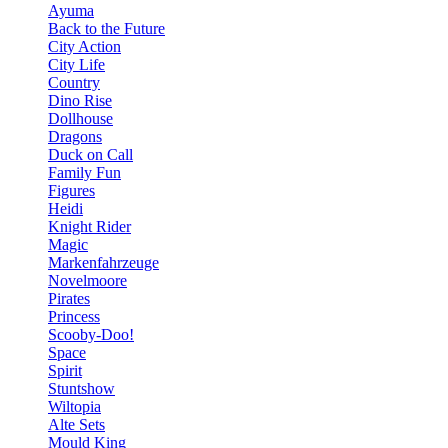
Ayuma
Back to the Future
City Action
City Life
Country
Dino Rise
Dollhouse
Dragons
Duck on Call
Family Fun
Figures
Heidi
Knight Rider
Magic
Markenfahrzeuge
Novelmoore
Pirates
Princess
Scooby-Doo!
Space
Spirit
Stuntshow
Wiltopia
Alte Sets
Mould King