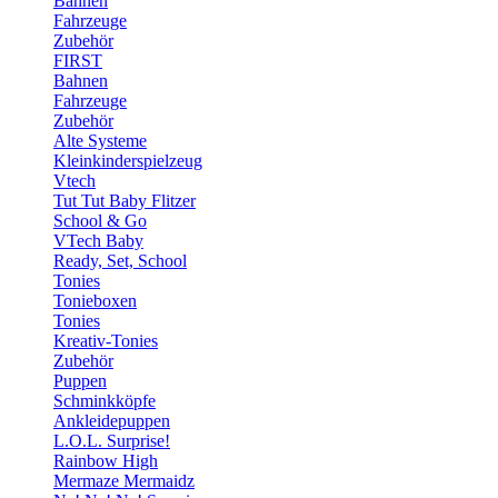
Bahnen
Fahrzeuge
Zubehör
FIRST
Bahnen
Fahrzeuge
Zubehör
Alte Systeme
Kleinkinderspielzeug
Vtech
Tut Tut Baby Flitzer
School & Go
VTech Baby
Ready, Set, School
Tonies
Tonieboxen
Tonies
Kreativ-Tonies
Zubehör
Puppen
Schminkköpfe
Ankleidepuppen
L.O.L. Surprise!
Rainbow High
Mermaze Mermaidz