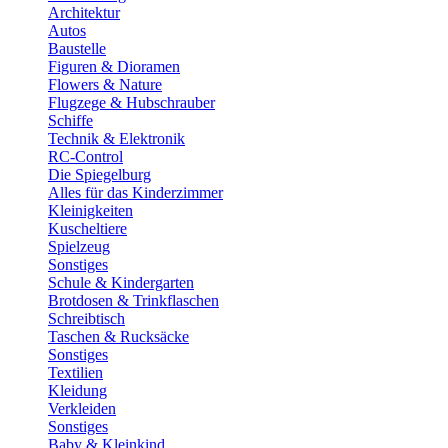
Architektur
Autos
Baustelle
Figuren & Dioramen
Flowers & Nature
Flugzege & Hubschrauber
Schiffe
Technik & Elektronik
RC-Control
Die Spiegelburg
Alles für das Kinderzimmer
Kleinigkeiten
Kuscheltiere
Spielzeug
Sonstiges
Schule & Kindergarten
Brotdosen & Trinkflaschen
Schreibtisch
Taschen & Rucksäcke
Sonstiges
Textilien
Kleidung
Verkleiden
Sonstiges
Baby & Kleinkind