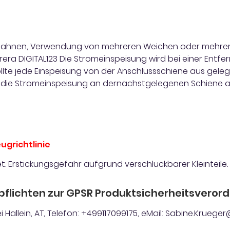
n Bahnen, Verwendung von mehreren Weichen oder mehrer
era DIGITAL123 Die Stromeinspeisung wird bei einer Entf
llte jede Einspeisung von der Anschlussschiene aus gelegt
te die Stromeinspeisung an dernächstgelegenen Schiene a
ugrichtlinie
t. Erstickungsgefahr aufgrund verschluckbarer Kleinteile.
pflichten zur GPSR Produktsicherheitsveror
 Hallein, AT, Telefon: +499117099175, eMail: Sabine.Krue