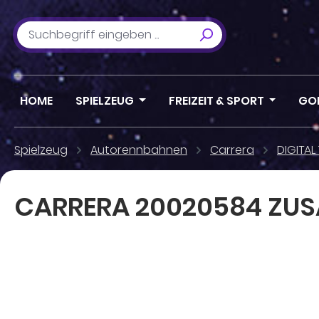
m Hauptinhalt springen
Zur Suche springen
Zur Hauptnavigation springen
HOME
SPIELZEUG
FREIZEIT & SPORT
GO
Spielzeug
Autorennbahnen
Carrera
DIGITAL 
CARRERA 20020584 ZUS
Bildergalerie überspringen