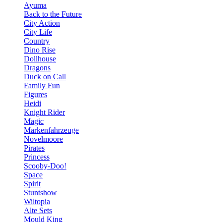
Ayuma
Back to the Future
City Action
City Life
Country
Dino Rise
Dollhouse
Dragons
Duck on Call
Family Fun
Figures
Heidi
Knight Rider
Magic
Markenfahrzeuge
Novelmoore
Pirates
Princess
Scooby-Doo!
Space
Spirit
Stuntshow
Wiltopia
Alte Sets
Mould King