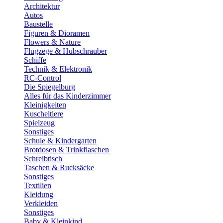
Architektur
Autos
Baustelle
Figuren & Dioramen
Flowers & Nature
Flugzege & Hubschrauber
Schiffe
Technik & Elektronik
RC-Control
Die Spiegelburg
Alles für das Kinderzimmer
Kleinigkeiten
Kuscheltiere
Spielzeug
Sonstiges
Schule & Kindergarten
Brotdosen & Trinkflaschen
Schreibtisch
Taschen & Rucksäcke
Sonstiges
Textilien
Kleidung
Verkleiden
Sonstiges
Baby & Kleinkind