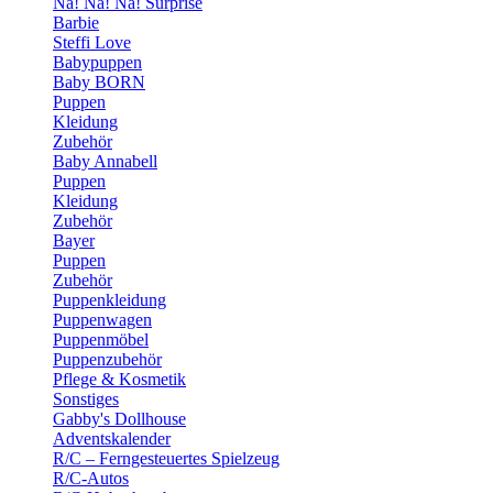
Na! Na! Na! Surprise
Barbie
Steffi Love
Babypuppen
Baby BORN
Puppen
Kleidung
Zubehör
Baby Annabell
Puppen
Kleidung
Zubehör
Bayer
Puppen
Zubehör
Puppenkleidung
Puppenwagen
Puppenmöbel
Puppenzubehör
Pflege & Kosmetik
Sonstiges
Gabby's Dollhouse
Adventskalender
R/C – Ferngesteuertes Spielzeug
R/C-Autos