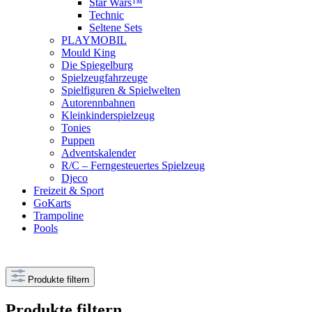
Star Wars™
Technic
Seltene Sets
PLAYMOBIL
Mould King
Die Spiegelburg
Spielzeugfahrzeuge
Spielfiguren & Spielwelten
Autorennbahnen
Kleinkinderspielzeug
Tonies
Puppen
Adventskalender
R/C – Ferngesteuertes Spielzeug
Djeco
Freizeit & Sport
GoKarts
Trampoline
Pools
Produkte filtern
Produkte filtern