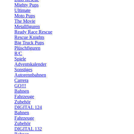
Mighty Pups
Ultimate
Moto Pups
The Movie
Metallfiguren
Ready Race Rescue
Rescue Knights
Big Truck Pups
Plüschfiguren
R/C
Spiele
Adventskalender
Sonstiges
Autorennbahnen
Carrera
GO!!!
Bahnen
Fahrzeuge
Zubehör
DIGITAL 124
Bahnen
Fahrzeuge
Zubehör
DIGITAL 132