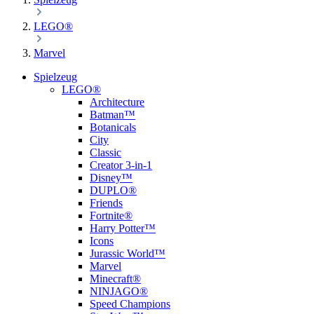
LEGO®
Marvel
Spielzeug
LEGO®
Architecture
Batman™
Botanicals
City
Classic
Creator 3-in-1
Disney™
DUPLO®
Friends
Fortnite®
Harry Potter™
Icons
Jurassic World™
Marvel
Minecraft®
NINJAGO®
Speed Champions