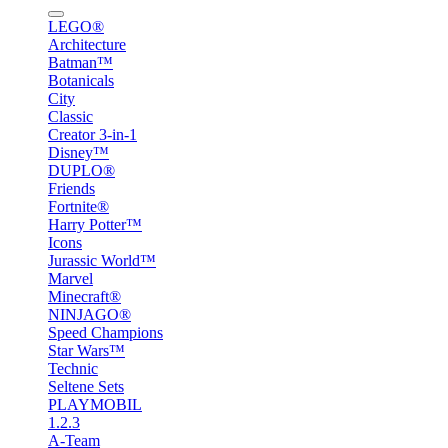
LEGO®
Architecture
Batman™
Botanicals
City
Classic
Creator 3-in-1
Disney™
DUPLO®
Friends
Fortnite®
Harry Potter™
Icons
Jurassic World™
Marvel
Minecraft®
NINJAGO®
Speed Champions
Star Wars™
Technic
Seltene Sets
PLAYMOBIL
1.2.3
A-Team