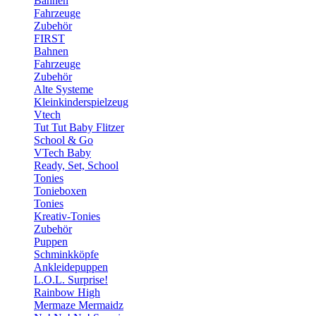
Bahnen
Fahrzeuge
Zubehör
FIRST
Bahnen
Fahrzeuge
Zubehör
Alte Systeme
Kleinkinderspielzeug
Vtech
Tut Tut Baby Flitzer
School & Go
VTech Baby
Ready, Set, School
Tonies
Tonieboxen
Tonies
Kreativ-Tonies
Zubehör
Puppen
Schminkköpfe
Ankleidepuppen
L.O.L. Surprise!
Rainbow High
Mermaze Mermaidz