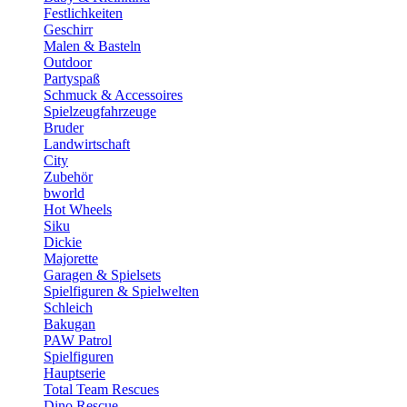
Festlichkeiten
Geschirr
Malen & Basteln
Outdoor
Partyspaß
Schmuck & Accessoires
Spielzeugfahrzeuge
Bruder
Landwirtschaft
City
Zubehör
bworld
Hot Wheels
Siku
Dickie
Majorette
Garagen & Spielsets
Spielfiguren & Spielwelten
Schleich
Bakugan
PAW Patrol
Spielfiguren
Hauptserie
Total Team Rescues
Dino Rescue