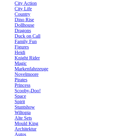
City Action
City Life
Country
Dino Rise
Dollhouse
Dragons
Duck on Call
Family Fun
Figures
Heidi
Knight Rider
Magic
Markenfahrzeuge
Novelmoore
Pirates
Princess
Scooby-Doo!
Space
Spirit
Stuntshow
Wiltopia
Alte Sets
Mould King
Architektur
Autos