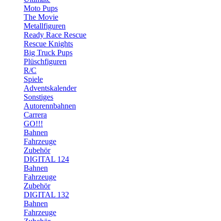
Moto Pups
The Movie
Metallfiguren
Ready Race Rescue
Rescue Knights
Big Truck Pups
Plüschfiguren
R/C
Spiele
Adventskalender
Sonstiges
Autorennbahnen
Carrera
GO!!!
Bahnen
Fahrzeuge
Zubehör
DIGITAL 124
Bahnen
Fahrzeuge
Zubehör
DIGITAL 132
Bahnen
Fahrzeuge