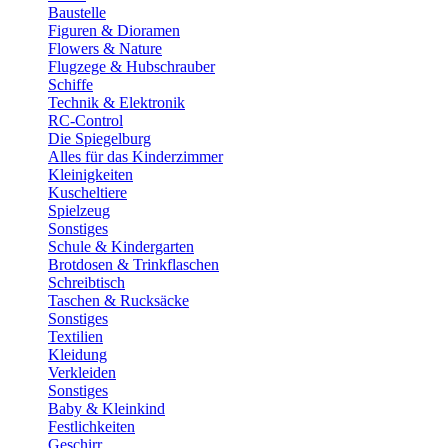
Baustelle
Figuren & Dioramen
Flowers & Nature
Flugzege & Hubschrauber
Schiffe
Technik & Elektronik
RC-Control
Die Spiegelburg
Alles für das Kinderzimmer
Kleinigkeiten
Kuscheltiere
Spielzeug
Sonstiges
Schule & Kindergarten
Brotdosen & Trinkflaschen
Schreibtisch
Taschen & Rucksäcke
Sonstiges
Textilien
Kleidung
Verkleiden
Sonstiges
Baby & Kleinkind
Festlichkeiten
Geschirr