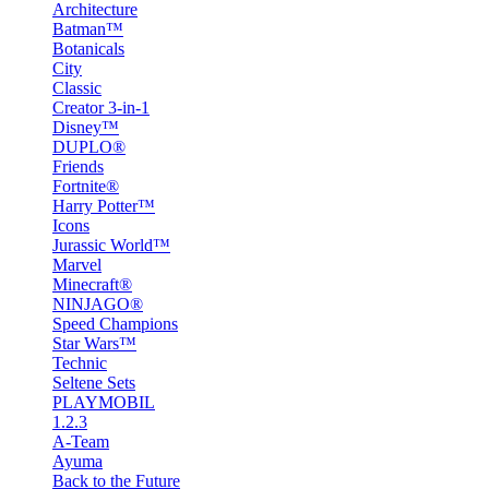
Architecture
Batman™
Botanicals
City
Classic
Creator 3-in-1
Disney™
DUPLO®
Friends
Fortnite®
Harry Potter™
Icons
Jurassic World™
Marvel
Minecraft®
NINJAGO®
Speed Champions
Star Wars™
Technic
Seltene Sets
PLAYMOBIL
1.2.3
A-Team
Ayuma
Back to the Future