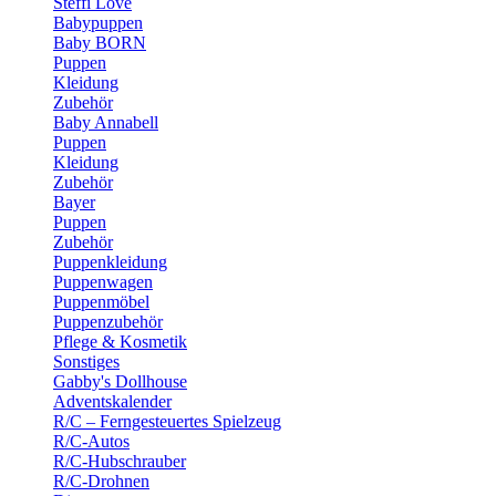
Steffi Love
Babypuppen
Baby BORN
Puppen
Kleidung
Zubehör
Baby Annabell
Puppen
Kleidung
Zubehör
Bayer
Puppen
Zubehör
Puppenkleidung
Puppenwagen
Puppenmöbel
Puppenzubehör
Pflege & Kosmetik
Sonstiges
Gabby's Dollhouse
Adventskalender
R/C – Ferngesteuertes Spielzeug
R/C-Autos
R/C-Hubschrauber
R/C-Drohnen