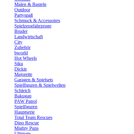
Malen & Basteln
Outdoor
Partyspaß
Schmuck & Accessoires
Spielzeugfahrzeuge
Bruder
Landwirtschaft
City
Zubehör
bworld
Hot Wheels
Siku
Dickie
Majorette
Garagen & Spielsets
Spielfiguren & Spielwelten
Schleich
Bakugan
PAW Patrol
Spielfiguren
Hauptserie
Total Team Rescues
Dino Rescue
Mighty Pups
Ultimate