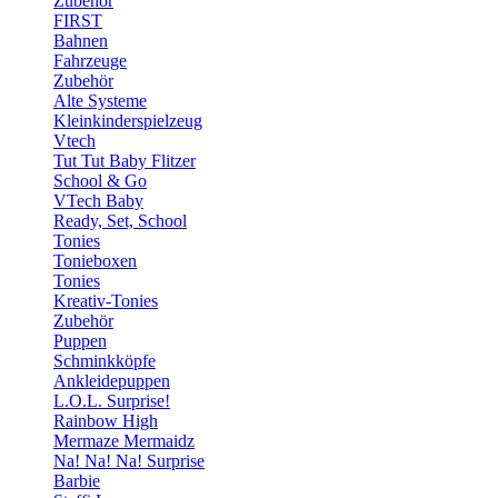
Zubehör
FIRST
Bahnen
Fahrzeuge
Zubehör
Alte Systeme
Kleinkinderspielzeug
Vtech
Tut Tut Baby Flitzer
School & Go
VTech Baby
Ready, Set, School
Tonies
Tonieboxen
Tonies
Kreativ-Tonies
Zubehör
Puppen
Schminkköpfe
Ankleidepuppen
L.O.L. Surprise!
Rainbow High
Mermaze Mermaidz
Na! Na! Na! Surprise
Barbie