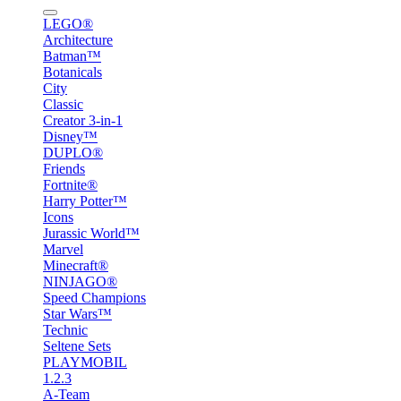
LEGO®
Architecture
Batman™
Botanicals
City
Classic
Creator 3-in-1
Disney™
DUPLO®
Friends
Fortnite®
Harry Potter™
Icons
Jurassic World™
Marvel
Minecraft®
NINJAGO®
Speed Champions
Star Wars™
Technic
Seltene Sets
PLAYMOBIL
1.2.3
A-Team