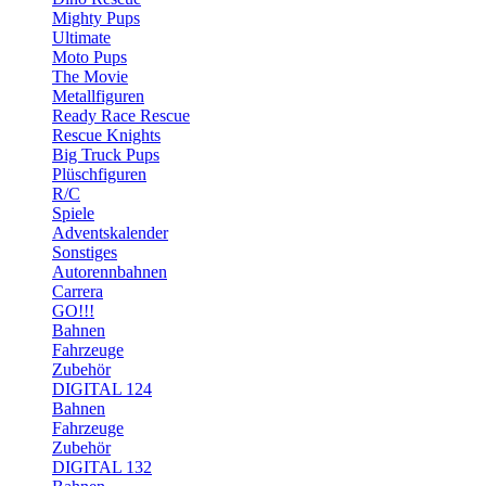
Mighty Pups
Ultimate
Moto Pups
The Movie
Metallfiguren
Ready Race Rescue
Rescue Knights
Big Truck Pups
Plüschfiguren
R/C
Spiele
Adventskalender
Sonstiges
Autorennbahnen
Carrera
GO!!!
Bahnen
Fahrzeuge
Zubehör
DIGITAL 124
Bahnen
Fahrzeuge
Zubehör
DIGITAL 132