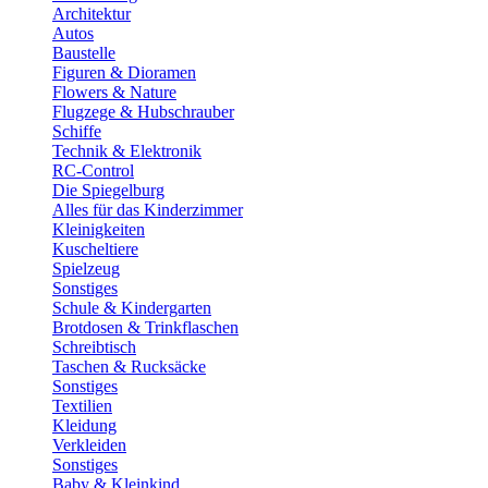
Architektur
Autos
Baustelle
Figuren & Dioramen
Flowers & Nature
Flugzege & Hubschrauber
Schiffe
Technik & Elektronik
RC-Control
Die Spiegelburg
Alles für das Kinderzimmer
Kleinigkeiten
Kuscheltiere
Spielzeug
Sonstiges
Schule & Kindergarten
Brotdosen & Trinkflaschen
Schreibtisch
Taschen & Rucksäcke
Sonstiges
Textilien
Kleidung
Verkleiden
Sonstiges
Baby & Kleinkind