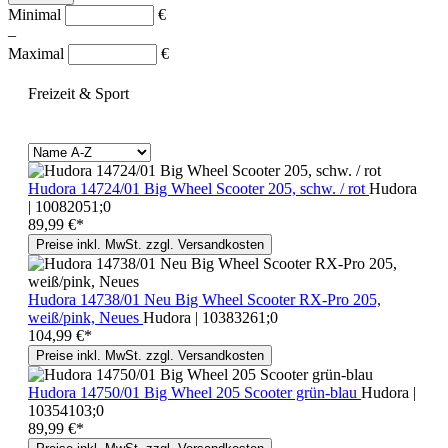
Minimal
€
–
Maximal
€
Freizeit & Sport
Hudora 14724/01 Big Wheel Scooter 205, schw. / rot
Hudora
| 10082051;0
89,99 €*
Preise inkl. MwSt. zzgl. Versandkosten
Hudora 14738/01 Neu Big Wheel Scooter RX-Pro 205,
weiß/pink, Neues
Hudora | 10383261;0
104,99 €*
Preise inkl. MwSt. zzgl. Versandkosten
Hudora 14750/01 Big Wheel 205 Scooter grün-blau
Hudora |
10354103;0
89,99 €*