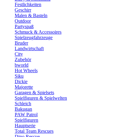
Festlichkeiten
Geschirr
Malen & Basteln
Outdoor
Partyspaß
Schmuck & Accessoires
Spielzeugfahrzeuge
Bruder
Landwirtschaft
City
Zubehör
bworld
Hot Wheels
Siku
Dickie
Majorette
Garagen & Spielsets
Spielfiguren & Spielwelten
Schleich
Bakugan
PAW Patrol
Spielfiguren
Hauptserie
Total Team Rescues
Dino Rescue