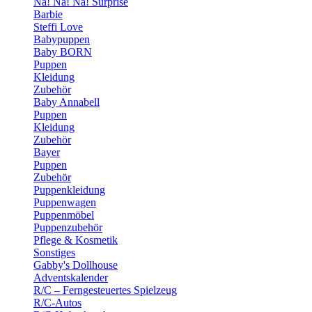
Na! Na! Na! Surprise
Barbie
Steffi Love
Babypuppen
Baby BORN
Puppen
Kleidung
Zubehör
Baby Annabell
Puppen
Kleidung
Zubehör
Bayer
Puppen
Zubehör
Puppenkleidung
Puppenwagen
Puppenmöbel
Puppenzubehör
Pflege & Kosmetik
Sonstiges
Gabby's Dollhouse
Adventskalender
R/C – Ferngesteuertes Spielzeug
R/C-Autos