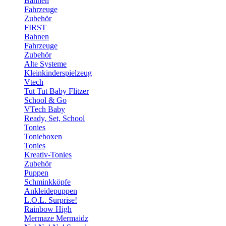
Bahnen
Fahrzeuge
Zubehör
FIRST
Bahnen
Fahrzeuge
Zubehör
Alte Systeme
Kleinkinderspielzeug
Vtech
Tut Tut Baby Flitzer
School & Go
VTech Baby
Ready, Set, School
Tonies
Tonieboxen
Tonies
Kreativ-Tonies
Zubehör
Puppen
Schminkköpfe
Ankleidepuppen
L.O.L. Surprise!
Rainbow High
Mermaze Mermaidz