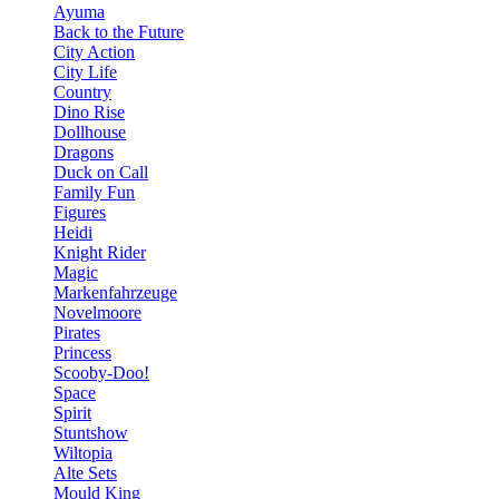
Ayuma
Back to the Future
City Action
City Life
Country
Dino Rise
Dollhouse
Dragons
Duck on Call
Family Fun
Figures
Heidi
Knight Rider
Magic
Markenfahrzeuge
Novelmoore
Pirates
Princess
Scooby-Doo!
Space
Spirit
Stuntshow
Wiltopia
Alte Sets
Mould King