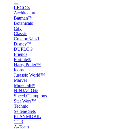
LEGO®
Architecture
Batman™
Botanicals
City
Classic
Creator 3-in-1
Disney™
DUPLO®
Friends
Fortnite®
Harry Potter™
Icons
Jurassic World™
Marvel
Minecraft®
NINJAGO®
Speed Champions
Star Wars™
Technic
Seltene Sets
PLAYMOBIL
1.2.3
A-Team