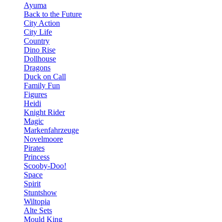
Ayuma
Back to the Future
City Action
City Life
Country
Dino Rise
Dollhouse
Dragons
Duck on Call
Family Fun
Figures
Heidi
Knight Rider
Magic
Markenfahrzeuge
Novelmoore
Pirates
Princess
Scooby-Doo!
Space
Spirit
Stuntshow
Wiltopia
Alte Sets
Mould King