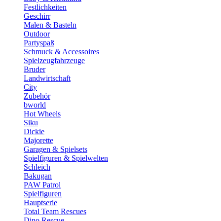
Festlichkeiten
Geschirr
Malen & Basteln
Outdoor
Partyspaß
Schmuck & Accessoires
Spielzeugfahrzeuge
Bruder
Landwirtschaft
City
Zubehör
bworld
Hot Wheels
Siku
Dickie
Majorette
Garagen & Spielsets
Spielfiguren & Spielwelten
Schleich
Bakugan
PAW Patrol
Spielfiguren
Hauptserie
Total Team Rescues
Dino Rescue