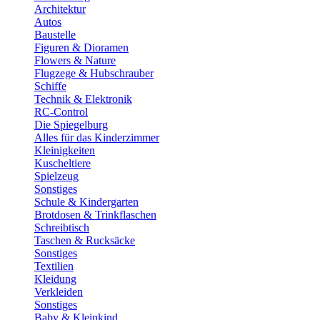
Architektur
Autos
Baustelle
Figuren & Dioramen
Flowers & Nature
Flugzege & Hubschrauber
Schiffe
Technik & Elektronik
RC-Control
Die Spiegelburg
Alles für das Kinderzimmer
Kleinigkeiten
Kuscheltiere
Spielzeug
Sonstiges
Schule & Kindergarten
Brotdosen & Trinkflaschen
Schreibtisch
Taschen & Rucksäcke
Sonstiges
Textilien
Kleidung
Verkleiden
Sonstiges
Baby & Kleinkind