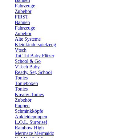
Bahnen
Fahrzeuge
Zubehör
FIRST
Bahnen
Fahrzeuge
Zubehör
Alte Systeme
Kleinkinderspielzeug
Vtech
Tut Tut Baby Flitzer
School & Go
VTech Baby
Ready, Set, School
Tonies
Tonieboxen
Tonies
Kreativ-Tonies
Zubehör
Puppen
Schminkköpfe
Ankleidepuppen
L.O.L. Surprise!
Rainbow High
Mermaze Mermaidz