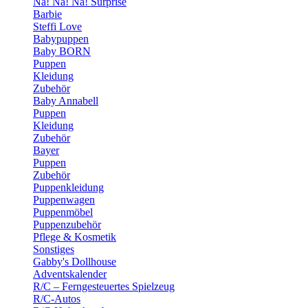
Na! Na! Na! Surprise
Barbie
Steffi Love
Babypuppen
Baby BORN
Puppen
Kleidung
Zubehör
Baby Annabell
Puppen
Kleidung
Zubehör
Bayer
Puppen
Zubehör
Puppenkleidung
Puppenwagen
Puppenmöbel
Puppenzubehör
Pflege & Kosmetik
Sonstiges
Gabby's Dollhouse
Adventskalender
R/C – Ferngesteuertes Spielzeug
R/C-Autos