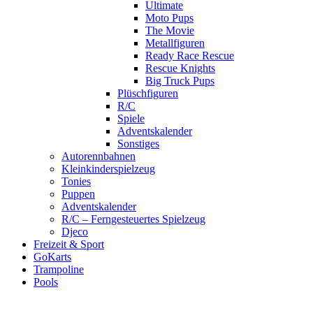
Ultimate
Moto Pups
The Movie
Metallfiguren
Ready Race Rescue
Rescue Knights
Big Truck Pups
Plüschfiguren
R/C
Spiele
Adventskalender
Sonstiges
Autorennbahnen
Kleinkinderspielzeug
Tonies
Puppen
Adventskalender
R/C – Ferngesteuertes Spielzeug
Djeco
Freizeit & Sport
GoKarts
Trampoline
Pools