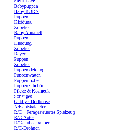
Steffi Love
Babypuppen
Baby BORN
Puppen
Kleidung
Zubehör
Baby Annabell
Puppen
Kleidung
Zubehör
Bayer
Puppen
Zubehör
Puppenkleidung
Puppenwagen
Puppenmöbel
Puppenzubehör
Pflege & Kosmetik
Sonstiges
Gabby's Dollhouse
Adventskalender
R/C – Ferngesteuertes Spielzeug
R/C-Autos
R/C-Hubschrauber
R/C-Drohnen