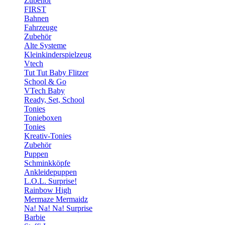
Zubehör
FIRST
Bahnen
Fahrzeuge
Zubehör
Alte Systeme
Kleinkinderspielzeug
Vtech
Tut Tut Baby Flitzer
School & Go
VTech Baby
Ready, Set, School
Tonies
Tonieboxen
Tonies
Kreativ-Tonies
Zubehör
Puppen
Schminkköpfe
Ankleidepuppen
L.O.L. Surprise!
Rainbow High
Mermaze Mermaidz
Na! Na! Na! Surprise
Barbie