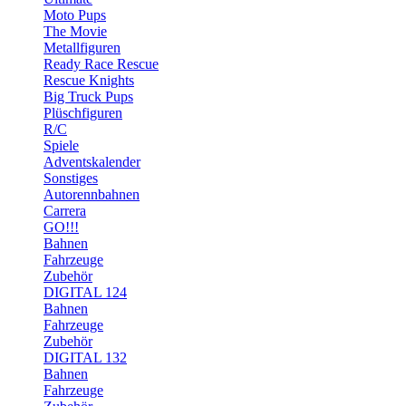
Moto Pups
The Movie
Metallfiguren
Ready Race Rescue
Rescue Knights
Big Truck Pups
Plüschfiguren
R/C
Spiele
Adventskalender
Sonstiges
Autorennbahnen
Carrera
GO!!!
Bahnen
Fahrzeuge
Zubehör
DIGITAL 124
Bahnen
Fahrzeuge
Zubehör
DIGITAL 132
Bahnen
Fahrzeuge