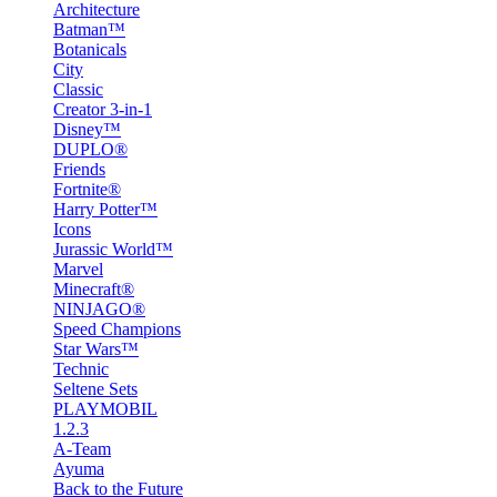
Architecture
Batman™
Botanicals
City
Classic
Creator 3-in-1
Disney™
DUPLO®
Friends
Fortnite®
Harry Potter™
Icons
Jurassic World™
Marvel
Minecraft®
NINJAGO®
Speed Champions
Star Wars™
Technic
Seltene Sets
PLAYMOBIL
1.2.3
A-Team
Ayuma
Back to the Future