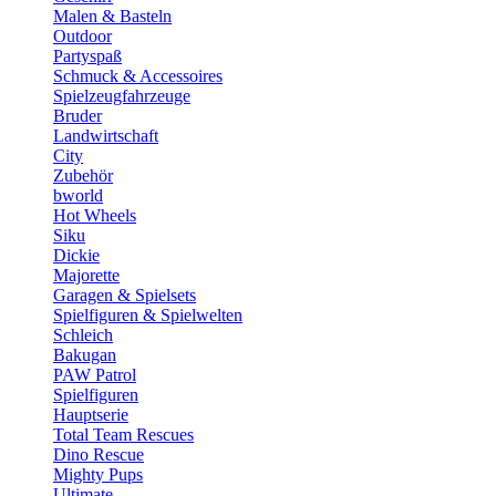
Malen & Basteln
Outdoor
Partyspaß
Schmuck & Accessoires
Spielzeugfahrzeuge
Bruder
Landwirtschaft
City
Zubehör
bworld
Hot Wheels
Siku
Dickie
Majorette
Garagen & Spielsets
Spielfiguren & Spielwelten
Schleich
Bakugan
PAW Patrol
Spielfiguren
Hauptserie
Total Team Rescues
Dino Rescue
Mighty Pups
Ultimate