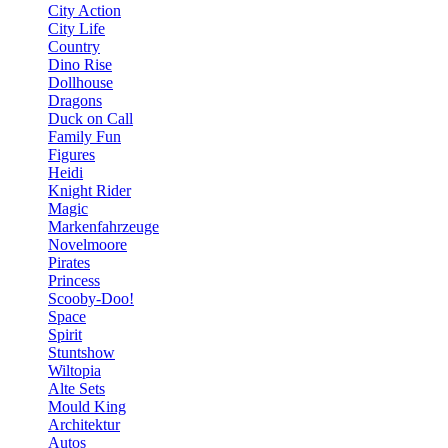
City Action
City Life
Country
Dino Rise
Dollhouse
Dragons
Duck on Call
Family Fun
Figures
Heidi
Knight Rider
Magic
Markenfahrzeuge
Novelmoore
Pirates
Princess
Scooby-Doo!
Space
Spirit
Stuntshow
Wiltopia
Alte Sets
Mould King
Architektur
Autos