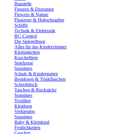
Baustelle
Figuren & Dioramen
Flowers & Nature
Flugzege & Hubschrauber
Schiffe
Technik & Elektronik
RC-Control
Die Spiegelburg
Alles für das Kinderzimmer
Kleinigkeiten
Kuscheltiere
Spielzeug
Sonstiges
Schule & Kindergarten
Brotdosen & Trinkflaschen
Schreibtisch
Taschen & Rucksäcke
Sonstiges
Textilien
Kleidung
Verkleiden
Sonstiges
Baby & Kleinkind
Festlichkeiten
Geschirr