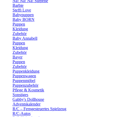
Na! Na! Na! Surprise
Barbie
Steffi Love
Babypuppen
Baby BORN
Puppen
Kleidung
Zubehör
Baby Annabell
Puppen
Kleidung
Zubehör
Bayer
Puppen
Zubehör
Puppenkleidung
Puppenwagen
Puppenmöbel
Puppenzubehör
Pflege & Kosmetik
Sonstiges
Gabby's Dollhouse
Adventskalender
R/C – Ferngesteuertes Spielzeug
R/C-Autos