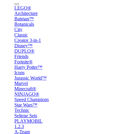
LEGO®
Architecture
Batman™
Botanicals
City
Classic
Creator 3-in-1
Disney™
DUPLO®
Friends
Fortnite®
Harry Potter™
Icons
Jurassic World™
Marvel
Minecraft®
NINJAGO®
Speed Champions
Star Wars™
Technic
Seltene Sets
PLAYMOBIL
1.2.3
A-Team