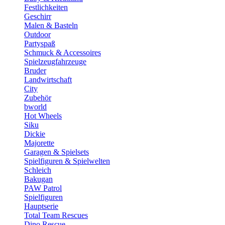
Festlichkeiten
Geschirr
Malen & Basteln
Outdoor
Partyspaß
Schmuck & Accessoires
Spielzeugfahrzeuge
Bruder
Landwirtschaft
City
Zubehör
bworld
Hot Wheels
Siku
Dickie
Majorette
Garagen & Spielsets
Spielfiguren & Spielwelten
Schleich
Bakugan
PAW Patrol
Spielfiguren
Hauptserie
Total Team Rescues
Dino Rescue