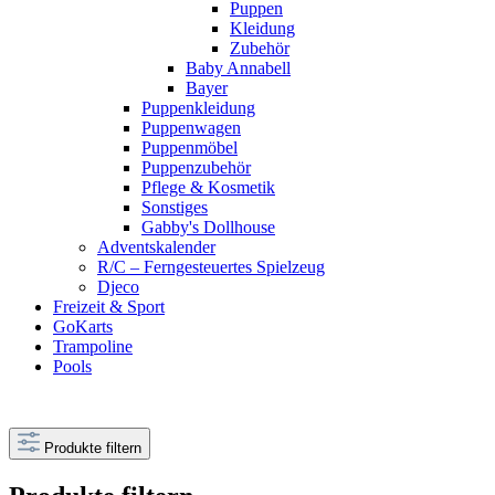
Puppen
Kleidung
Zubehör
Baby Annabell
Bayer
Puppenkleidung
Puppenwagen
Puppenmöbel
Puppenzubehör
Pflege & Kosmetik
Sonstiges
Gabby's Dollhouse
Adventskalender
R/C – Ferngesteuertes Spielzeug
Djeco
Freizeit & Sport
GoKarts
Trampoline
Pools
Produkte filtern