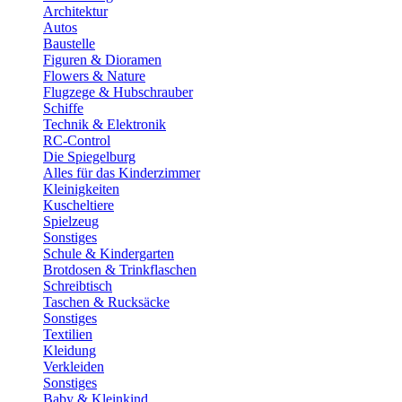
Architektur
Autos
Baustelle
Figuren & Dioramen
Flowers & Nature
Flugzege & Hubschrauber
Schiffe
Technik & Elektronik
RC-Control
Die Spiegelburg
Alles für das Kinderzimmer
Kleinigkeiten
Kuscheltiere
Spielzeug
Sonstiges
Schule & Kindergarten
Brotdosen & Trinkflaschen
Schreibtisch
Taschen & Rucksäcke
Sonstiges
Textilien
Kleidung
Verkleiden
Sonstiges
Baby & Kleinkind