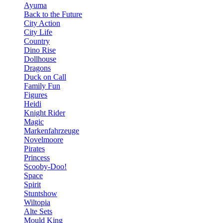
Ayuma
Back to the Future
City Action
City Life
Country
Dino Rise
Dollhouse
Dragons
Duck on Call
Family Fun
Figures
Heidi
Knight Rider
Magic
Markenfahrzeuge
Novelmoore
Pirates
Princess
Scooby-Doo!
Space
Spirit
Stuntshow
Wiltopia
Alte Sets
Mould King