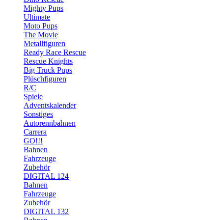
Mighty Pups
Ultimate
Moto Pups
The Movie
Metallfiguren
Ready Race Rescue
Rescue Knights
Big Truck Pups
Plüschfiguren
R/C
Spiele
Adventskalender
Sonstiges
Autorennbahnen
Carrera
GO!!!
Bahnen
Fahrzeuge
Zubehör
DIGITAL 124
Bahnen
Fahrzeuge
Zubehör
DIGITAL 132