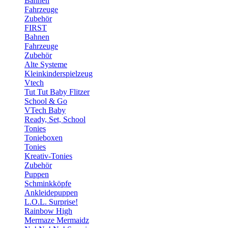
Bahnen
Fahrzeuge
Zubehör
FIRST
Bahnen
Fahrzeuge
Zubehör
Alte Systeme
Kleinkinderspielzeug
Vtech
Tut Tut Baby Flitzer
School & Go
VTech Baby
Ready, Set, School
Tonies
Tonieboxen
Tonies
Kreativ-Tonies
Zubehör
Puppen
Schminkköpfe
Ankleidepuppen
L.O.L. Surprise!
Rainbow High
Mermaze Mermaidz