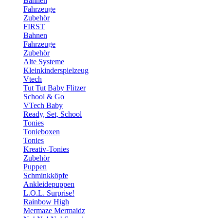
Bahnen
Fahrzeuge
Zubehör
FIRST
Bahnen
Fahrzeuge
Zubehör
Alte Systeme
Kleinkinderspielzeug
Vtech
Tut Tut Baby Flitzer
School & Go
VTech Baby
Ready, Set, School
Tonies
Tonieboxen
Tonies
Kreativ-Tonies
Zubehör
Puppen
Schminkköpfe
Ankleidepuppen
L.O.L. Surprise!
Rainbow High
Mermaze Mermaidz