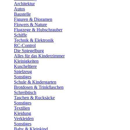
Architektur
Autos
Baustelle
Figuren & Dioramen
Flowers & Nature
Flugzege & Hubschrauber
Schiffe
Technik & Elektronik
RC-Control
Die Spiegelburg
Alles für das Kinderzimmer
Kleinigkeiten
Kuscheltiere
Spielzeug
Sonstiges
Schule & Kindergarten
Brotdosen & Trinkflaschen
Schreibtisch
Taschen & Rucksäcke
Sonstiges
Textilien
Kleidung
Verkleiden
Sonstiges
Baby & Kleinkind