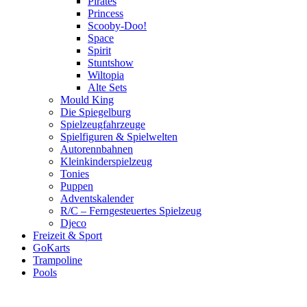
Pirates
Princess
Scooby-Doo!
Space
Spirit
Stuntshow
Wiltopia
Alte Sets
Mould King
Die Spiegelburg
Spielzeugfahrzeuge
Spielfiguren & Spielwelten
Autorennbahnen
Kleinkinderspielzeug
Tonies
Puppen
Adventskalender
R/C – Ferngesteuertes Spielzeug
Djeco
Freizeit & Sport
GoKarts
Trampoline
Pools