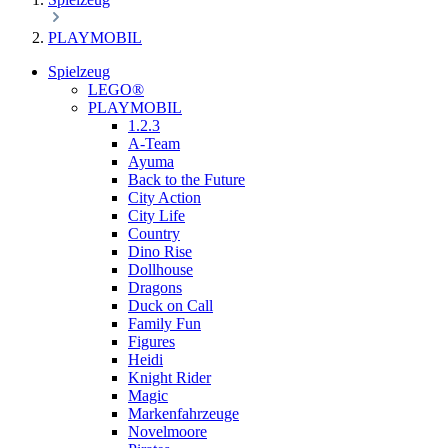
PLAYMOBIL
Spielzeug
LEGO®
PLAYMOBIL
1.2.3
A-Team
Ayuma
Back to the Future
City Action
City Life
Country
Dino Rise
Dollhouse
Dragons
Duck on Call
Family Fun
Figures
Heidi
Knight Rider
Magic
Markenfahrzeuge
Novelmoore