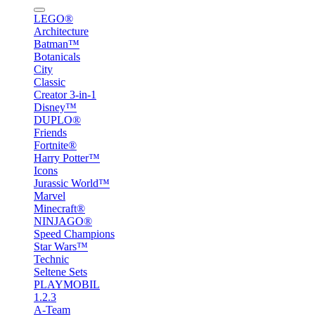
LEGO®
Architecture
Batman™
Botanicals
City
Classic
Creator 3-in-1
Disney™
DUPLO®
Friends
Fortnite®
Harry Potter™
Icons
Jurassic World™
Marvel
Minecraft®
NINJAGO®
Speed Champions
Star Wars™
Technic
Seltene Sets
PLAYMOBIL
1.2.3
A-Team