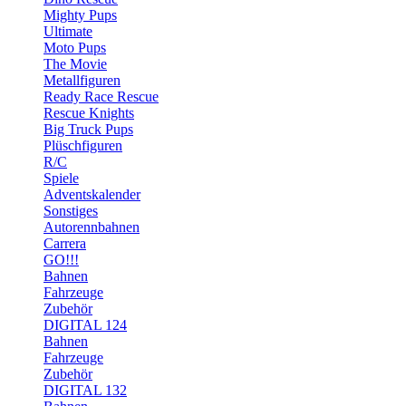
Mighty Pups
Ultimate
Moto Pups
The Movie
Metallfiguren
Ready Race Rescue
Rescue Knights
Big Truck Pups
Plüschfiguren
R/C
Spiele
Adventskalender
Sonstiges
Autorennbahnen
Carrera
GO!!!
Bahnen
Fahrzeuge
Zubehör
DIGITAL 124
Bahnen
Fahrzeuge
Zubehör
DIGITAL 132