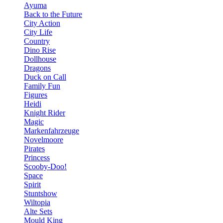
Ayuma
Back to the Future
City Action
City Life
Country
Dino Rise
Dollhouse
Dragons
Duck on Call
Family Fun
Figures
Heidi
Knight Rider
Magic
Markenfahrzeuge
Novelmoore
Pirates
Princess
Scooby-Doo!
Space
Spirit
Stuntshow
Wiltopia
Alte Sets
Mould King