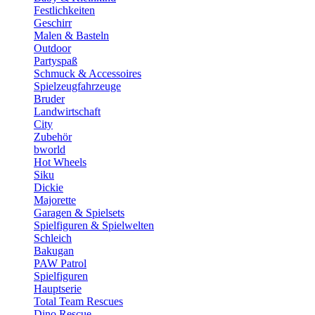
Festlichkeiten
Geschirr
Malen & Basteln
Outdoor
Partyspaß
Schmuck & Accessoires
Spielzeugfahrzeuge
Bruder
Landwirtschaft
City
Zubehör
bworld
Hot Wheels
Siku
Dickie
Majorette
Garagen & Spielsets
Spielfiguren & Spielwelten
Schleich
Bakugan
PAW Patrol
Spielfiguren
Hauptserie
Total Team Rescues
Dino Rescue