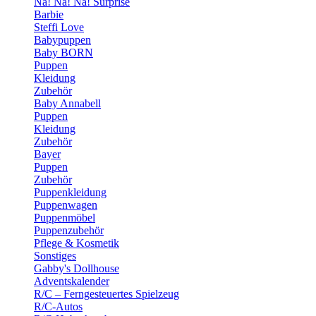
Na! Na! Na! Surprise
Barbie
Steffi Love
Babypuppen
Baby BORN
Puppen
Kleidung
Zubehör
Baby Annabell
Puppen
Kleidung
Zubehör
Bayer
Puppen
Zubehör
Puppenkleidung
Puppenwagen
Puppenmöbel
Puppenzubehör
Pflege & Kosmetik
Sonstiges
Gabby's Dollhouse
Adventskalender
R/C – Ferngesteuertes Spielzeug
R/C-Autos