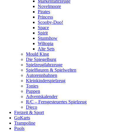
Markenfahrzeuge
Novelmoore
Pirates
Princess
Scooby-Doo!
Space
Spirit
Stuntshow
Wiltopia
Alte Sets
Mould King
Die Spiegelburg
Spielzeugfahrzeuge
Spielfiguren & Spielwelten
Autorennbahnen
Kleinkinderspielzeug
Tonies
Puppen
Adventskalender
R/C – Ferngesteuertes Spielzeug
Djeco
Freizeit & Sport
GoKarts
Trampoline
Pools