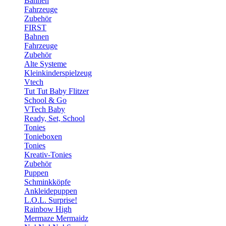
Bahnen
Fahrzeuge
Zubehör
FIRST
Bahnen
Fahrzeuge
Zubehör
Alte Systeme
Kleinkinderspielzeug
Vtech
Tut Tut Baby Flitzer
School & Go
VTech Baby
Ready, Set, School
Tonies
Tonieboxen
Tonies
Kreativ-Tonies
Zubehör
Puppen
Schminkköpfe
Ankleidepuppen
L.O.L. Surprise!
Rainbow High
Mermaze Mermaidz