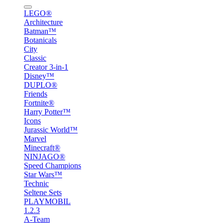
LEGO®
Architecture
Batman™
Botanicals
City
Classic
Creator 3-in-1
Disney™
DUPLO®
Friends
Fortnite®
Harry Potter™
Icons
Jurassic World™
Marvel
Minecraft®
NINJAGO®
Speed Champions
Star Wars™
Technic
Seltene Sets
PLAYMOBIL
1.2.3
A-Team