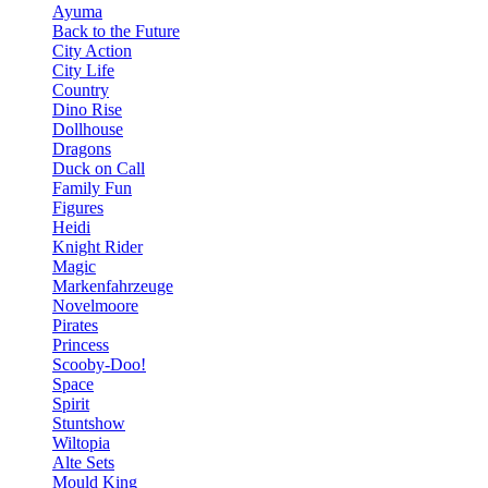
Ayuma
Back to the Future
City Action
City Life
Country
Dino Rise
Dollhouse
Dragons
Duck on Call
Family Fun
Figures
Heidi
Knight Rider
Magic
Markenfahrzeuge
Novelmoore
Pirates
Princess
Scooby-Doo!
Space
Spirit
Stuntshow
Wiltopia
Alte Sets
Mould King