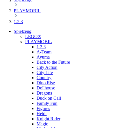
PLAYMOBIL
1.2.3
Spielzeug
LEGO®
PLAYMOBIL
1.2.3
A-Team
Ayuma
Back to the Future
City Action
City Life
Country
Dino Rise
Dollhouse
Dragons
Duck on Call
Family Fun
Figures
Heidi
Knight Rider
Magic