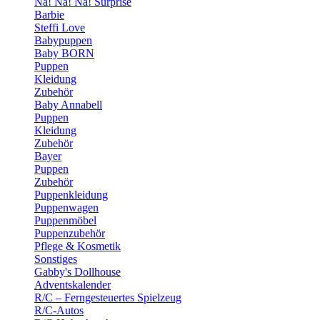
Na! Na! Na! Surprise
Barbie
Steffi Love
Babypuppen
Baby BORN
Puppen
Kleidung
Zubehör
Baby Annabell
Puppen
Kleidung
Zubehör
Bayer
Puppen
Zubehör
Puppenkleidung
Puppenwagen
Puppenmöbel
Puppenzubehör
Pflege & Kosmetik
Sonstiges
Gabby's Dollhouse
Adventskalender
R/C – Ferngesteuertes Spielzeug
R/C-Autos