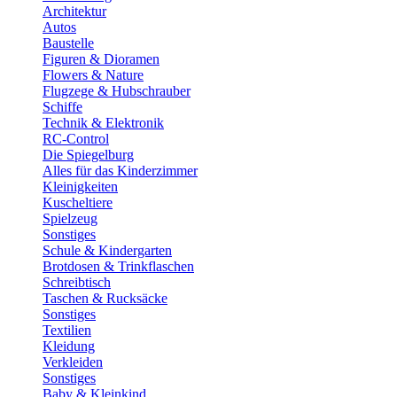
Architektur
Autos
Baustelle
Figuren & Dioramen
Flowers & Nature
Flugzege & Hubschrauber
Schiffe
Technik & Elektronik
RC-Control
Die Spiegelburg
Alles für das Kinderzimmer
Kleinigkeiten
Kuscheltiere
Spielzeug
Sonstiges
Schule & Kindergarten
Brotdosen & Trinkflaschen
Schreibtisch
Taschen & Rucksäcke
Sonstiges
Textilien
Kleidung
Verkleiden
Sonstiges
Baby & Kleinkind