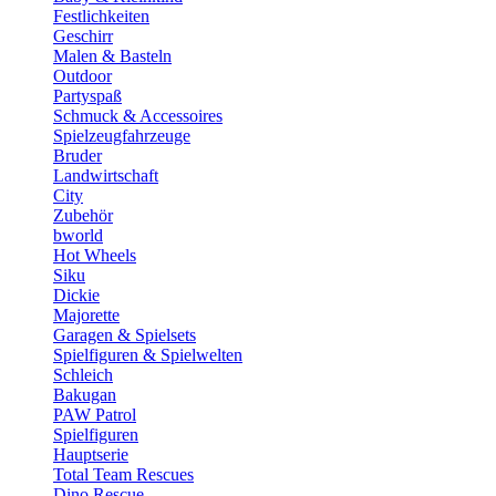
Festlichkeiten
Geschirr
Malen & Basteln
Outdoor
Partyspaß
Schmuck & Accessoires
Spielzeugfahrzeuge
Bruder
Landwirtschaft
City
Zubehör
bworld
Hot Wheels
Siku
Dickie
Majorette
Garagen & Spielsets
Spielfiguren & Spielwelten
Schleich
Bakugan
PAW Patrol
Spielfiguren
Hauptserie
Total Team Rescues
Dino Rescue