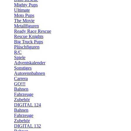
Mighty Pups
Ultimate
Moto Pups
The Movie
Metallfiguren
Ready Race Rescue
Rescue Knights
Big Truck Pups
Plüschfiguren
R/C
Spiele
Adventskalender
Sonstiges
Autorennbahnen
Carrera
GO!!!
Bahnen
Fahrzeuge
Zubehör
DIGITAL 124
Bahnen
Fahrzeuge
Zubehör
DIGITAL 132