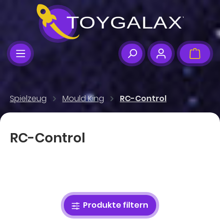
Zum Hauptinhalt springen
Ware
Spielzeug
Mould King
RC-Control
RC-Control
Produkte filtern