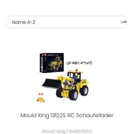
Mould King 13122S RC Schaufellader
Mould King | 10485790;0