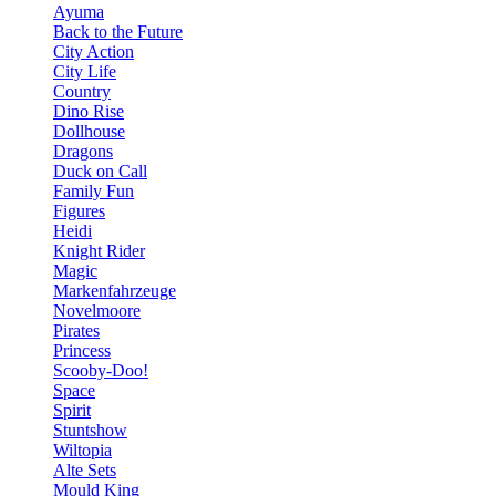
Ayuma
Back to the Future
City Action
City Life
Country
Dino Rise
Dollhouse
Dragons
Duck on Call
Family Fun
Figures
Heidi
Knight Rider
Magic
Markenfahrzeuge
Novelmoore
Pirates
Princess
Scooby-Doo!
Space
Spirit
Stuntshow
Wiltopia
Alte Sets
Mould King