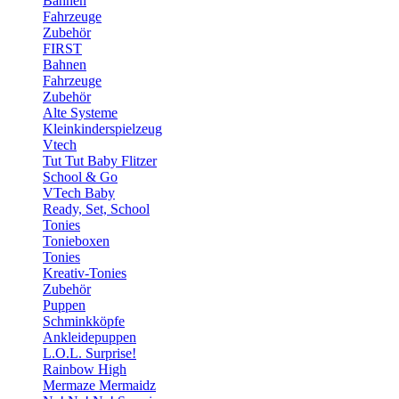
Bahnen
Fahrzeuge
Zubehör
FIRST
Bahnen
Fahrzeuge
Zubehör
Alte Systeme
Kleinkinderspielzeug
Vtech
Tut Tut Baby Flitzer
School & Go
VTech Baby
Ready, Set, School
Tonies
Tonieboxen
Tonies
Kreativ-Tonies
Zubehör
Puppen
Schminkköpfe
Ankleidepuppen
L.O.L. Surprise!
Rainbow High
Mermaze Mermaidz