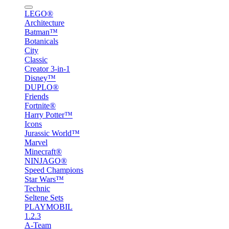
LEGO®
Architecture
Batman™
Botanicals
City
Classic
Creator 3-in-1
Disney™
DUPLO®
Friends
Fortnite®
Harry Potter™
Icons
Jurassic World™
Marvel
Minecraft®
NINJAGO®
Speed Champions
Star Wars™
Technic
Seltene Sets
PLAYMOBIL
1.2.3
A-Team