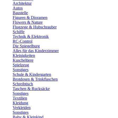
Architektur
Autos
Baustelle
Figuren & Dioramen
Flowers & Nature
Flugzege & Hubschrauber
Schiffe
Technik & Elektronik
RC-Control
Die Spiegelburg
Alles für das Kinderzimmer
Kleinigkeiten
Kuscheltiere
Spielzeug
Sonstiges
Schule & Kindergarten
Brotdosen & Trinkflaschen
Schreibtisch
Taschen & Rucksäcke
Sonstiges
Textilien
Kleidung
Verkleiden
Sonstiges
Baby & Kleinkind