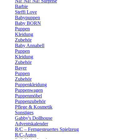
Na! Na! Na! Surprise
Barbie
Steffi Love
Babypuppen
Baby BORN
Puppen
Kleidung
Zubehör
Baby Annabell
Puppen
Kleidung
Zubehör
Bayer
Puppen
Zubehör
Puppenkleidung
Puppenwagen
Puppenmöbel
Puppenzubehör
Pflege & Kosmetik
Sonstiges
Gabby's Dollhouse
Adventskalender
R/C – Ferngesteuertes Spielzeug
R/C-Autos