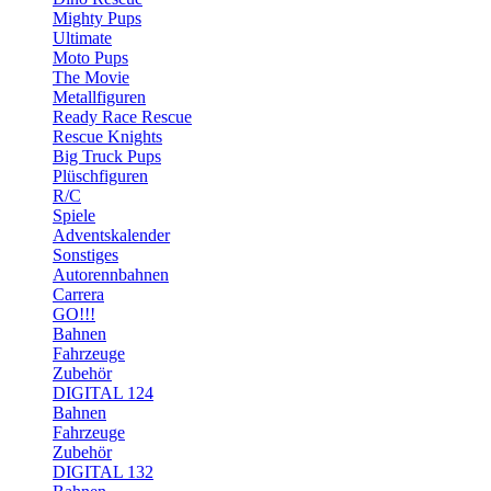
Mighty Pups
Ultimate
Moto Pups
The Movie
Metallfiguren
Ready Race Rescue
Rescue Knights
Big Truck Pups
Plüschfiguren
R/C
Spiele
Adventskalender
Sonstiges
Autorennbahnen
Carrera
GO!!!
Bahnen
Fahrzeuge
Zubehör
DIGITAL 124
Bahnen
Fahrzeuge
Zubehör
DIGITAL 132