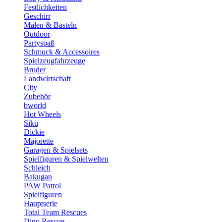
Festlichkeiten
Geschirr
Malen & Basteln
Outdoor
Partyspaß
Schmuck & Accessoires
Spielzeugfahrzeuge
Bruder
Landwirtschaft
City
Zubehör
bworld
Hot Wheels
Siku
Dickie
Majorette
Garagen & Spielsets
Spielfiguren & Spielwelten
Schleich
Bakugan
PAW Patrol
Spielfiguren
Hauptserie
Total Team Rescues
Dino Rescue