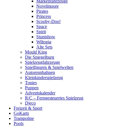
Markenfahrzeuge
Novelmoore
Pirates
Princess
Scooby-Doo!
Space
Spirit
Stuntshow
Wiltopia
Alte Sets
Mould King
Die Spiegelburg
Spielzeugfahrzeuge
Spielfiguren & Spielwelten
Autorennbahnen
Kleinkinderspielzeug
Tonies
Puppen
Adventskalender
R/C – Ferngesteuertes Spielzeug
Djeco
Freizeit & Sport
GoKarts
Trampoline
Pools