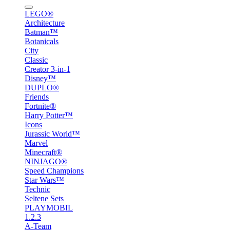
LEGO®
Architecture
Batman™
Botanicals
City
Classic
Creator 3-in-1
Disney™
DUPLO®
Friends
Fortnite®
Harry Potter™
Icons
Jurassic World™
Marvel
Minecraft®
NINJAGO®
Speed Champions
Star Wars™
Technic
Seltene Sets
PLAYMOBIL
1.2.3
A-Team