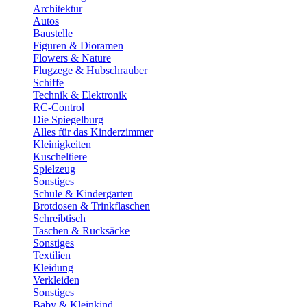
Architektur
Autos
Baustelle
Figuren & Dioramen
Flowers & Nature
Flugzege & Hubschrauber
Schiffe
Technik & Elektronik
RC-Control
Die Spiegelburg
Alles für das Kinderzimmer
Kleinigkeiten
Kuscheltiere
Spielzeug
Sonstiges
Schule & Kindergarten
Brotdosen & Trinkflaschen
Schreibtisch
Taschen & Rucksäcke
Sonstiges
Textilien
Kleidung
Verkleiden
Sonstiges
Baby & Kleinkind