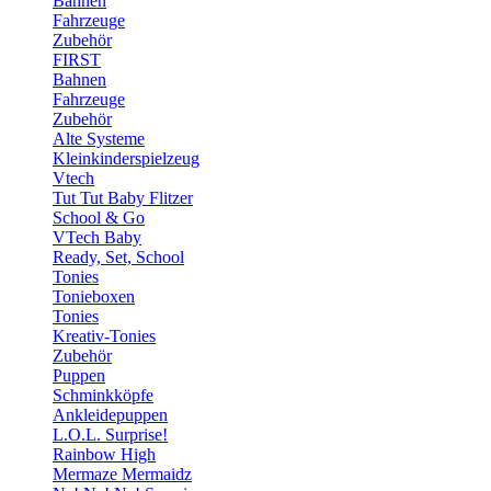
Bahnen
Fahrzeuge
Zubehör
FIRST
Bahnen
Fahrzeuge
Zubehör
Alte Systeme
Kleinkinderspielzeug
Vtech
Tut Tut Baby Flitzer
School & Go
VTech Baby
Ready, Set, School
Tonies
Tonieboxen
Tonies
Kreativ-Tonies
Zubehör
Puppen
Schminkköpfe
Ankleidepuppen
L.O.L. Surprise!
Rainbow High
Mermaze Mermaidz