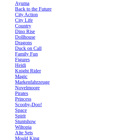
Ayuma
Back to the Future
City Action
City Life
Country
Dino Rise
Dollhouse
Dragons
Duck on Call
Family Fun
Figures
Heidi
Knight Rider
Magic
Markenfahrzeuge
Novelmoore
Pirates
Princess
Scooby-Doo!
Space
Spirit
Stuntshow
Wiltopia
Alte Sets
Mould King