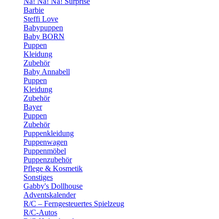
Na! Na! Na! Surprise
Barbie
Steffi Love
Babypuppen
Baby BORN
Puppen
Kleidung
Zubehör
Baby Annabell
Puppen
Kleidung
Zubehör
Bayer
Puppen
Zubehör
Puppenkleidung
Puppenwagen
Puppenmöbel
Puppenzubehör
Pflege & Kosmetik
Sonstiges
Gabby's Dollhouse
Adventskalender
R/C – Ferngesteuertes Spielzeug
R/C-Autos