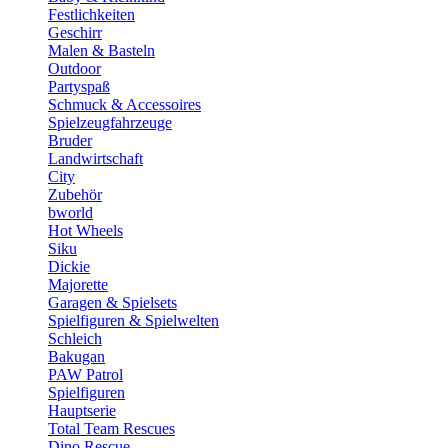
Festlichkeiten
Geschirr
Malen & Basteln
Outdoor
Partyspaß
Schmuck & Accessoires
Spielzeugfahrzeuge
Bruder
Landwirtschaft
City
Zubehör
bworld
Hot Wheels
Siku
Dickie
Majorette
Garagen & Spielsets
Spielfiguren & Spielwelten
Schleich
Bakugan
PAW Patrol
Spielfiguren
Hauptserie
Total Team Rescues
Dino Rescue