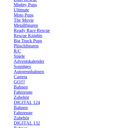
Mighty Pups
Ultimate
Moto Pups
The Movie
Metallfiguren
Ready Race Rescue
Rescue Knights
Big Truck Pups
Plüschfiguren
R/C
Spiele
Adventskalender
Sonstiges
Autorennbahnen
Carrera
GO!!!
Bahnen
Fahrzeuge
Zubehör
DIGITAL 124
Bahnen
Fahrzeuge
Zubehör
DIGITAL 132