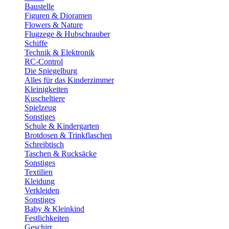
Baustelle
Figuren & Dioramen
Flowers & Nature
Flugzege & Hubschrauber
Schiffe
Technik & Elektronik
RC-Control
Die Spiegelburg
Alles für das Kinderzimmer
Kleinigkeiten
Kuscheltiere
Spielzeug
Sonstiges
Schule & Kindergarten
Brotdosen & Trinkflaschen
Schreibtisch
Taschen & Rucksäcke
Sonstiges
Textilien
Kleidung
Verkleiden
Sonstiges
Baby & Kleinkind
Festlichkeiten
Geschirr