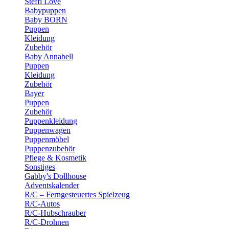
Steffi Love
Babypuppen
Baby BORN
Puppen
Kleidung
Zubehör
Baby Annabell
Puppen
Kleidung
Zubehör
Bayer
Puppen
Zubehör
Puppenkleidung
Puppenwagen
Puppenmöbel
Puppenzubehör
Pflege & Kosmetik
Sonstiges
Gabby's Dollhouse
Adventskalender
R/C – Ferngesteuertes Spielzeug
R/C-Autos
R/C-Hubschrauber
R/C-Drohnen