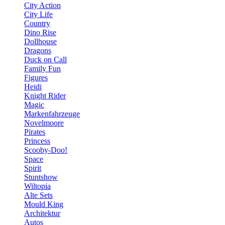
City Action
City Life
Country
Dino Rise
Dollhouse
Dragons
Duck on Call
Family Fun
Figures
Heidi
Knight Rider
Magic
Markenfahrzeuge
Novelmoore
Pirates
Princess
Scooby-Doo!
Space
Spirit
Stuntshow
Wiltopia
Alte Sets
Mould King
Architektur
Autos