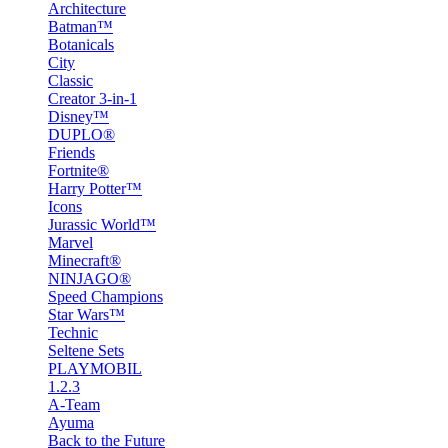
Architecture
Batman™
Botanicals
City
Classic
Creator 3-in-1
Disney™
DUPLO®
Friends
Fortnite®
Harry Potter™
Icons
Jurassic World™
Marvel
Minecraft®
NINJAGO®
Speed Champions
Star Wars™
Technic
Seltene Sets
PLAYMOBIL
1.2.3
A-Team
Ayuma
Back to the Future