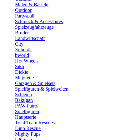
Malen & Basteln
Outdoor
Partyspaß
Schmuck & Accessoires
Spielzeugfahrzeuge
Bruder
Landwirtschaft
City
Zubehör
bworld
Hot Wheels
Siku
Dickie
Majorette
Garagen & Spielsets
Spielfiguren & Spielwelten
Schleich
Bakugan
PAW Patrol
Spielfiguren
Hauptserie
Total Team Rescues
Dino Rescue
Mighty Pups
Ultimate