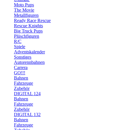
Moto Pups
The Movie
Metallfiguren
Ready Race Rescue
Rescue Knights
Big Truck Pups
Plüschfiguren
R/C
Spiele
Adventskalender
Sonstiges
Autorennbahnen
Carrera
GO!!!
Bahnen
Fahrzeuge
Zubehör
DIGITAL 124
Bahnen
Fahrzeuge
Zubehör
DIGITAL 132
Bahnen
Fahrzeuge