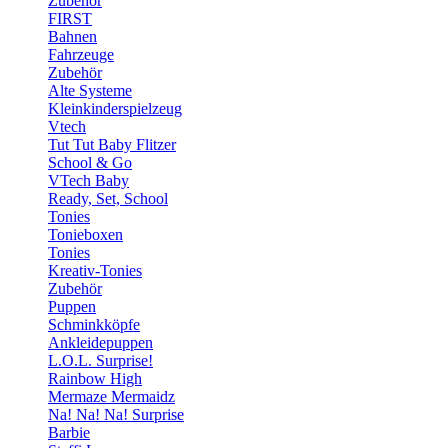
Zubehör
FIRST
Bahnen
Fahrzeuge
Zubehör
Alte Systeme
Kleinkinderspielzeug
Vtech
Tut Tut Baby Flitzer
School & Go
VTech Baby
Ready, Set, School
Tonies
Tonieboxen
Tonies
Kreativ-Tonies
Zubehör
Puppen
Schminkköpfe
Ankleidepuppen
L.O.L. Surprise!
Rainbow High
Mermaze Mermaidz
Na! Na! Na! Surprise
Barbie