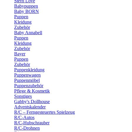
Steffi Love
Babypuppen
Baby BORN
Puppen
Kleidung
Zubehör
Baby Annabell
Puppen
Kleidung
Zubehör
Bayer
Puppen
Zubehör
Puppenkleidung
Puppenwagen
Puppenmöbel
Puppenzubehör
Pflege & Kosmetik
Sonstiges
Gabby's Dollhouse
Adventskalender
R/C – Ferngesteuertes Spielzeug
R/C-Autos
R/C-Hubschrauber
R/C-Drohnen