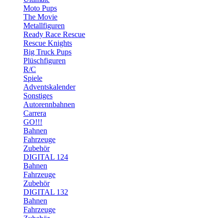
Moto Pups
The Movie
Metallfiguren
Ready Race Rescue
Rescue Knights
Big Truck Pups
Plüschfiguren
R/C
Spiele
Adventskalender
Sonstiges
Autorennbahnen
Carrera
GO!!!
Bahnen
Fahrzeuge
Zubehör
DIGITAL 124
Bahnen
Fahrzeuge
Zubehör
DIGITAL 132
Bahnen
Fahrzeuge