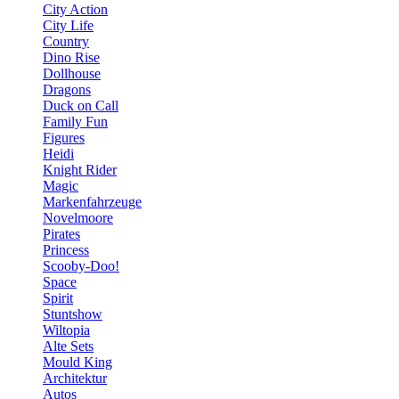
City Action
City Life
Country
Dino Rise
Dollhouse
Dragons
Duck on Call
Family Fun
Figures
Heidi
Knight Rider
Magic
Markenfahrzeuge
Novelmoore
Pirates
Princess
Scooby-Doo!
Space
Spirit
Stuntshow
Wiltopia
Alte Sets
Mould King
Architektur
Autos