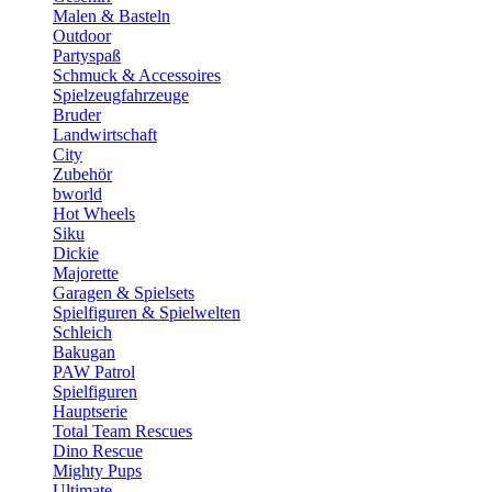
Malen & Basteln
Outdoor
Partyspaß
Schmuck & Accessoires
Spielzeugfahrzeuge
Bruder
Landwirtschaft
City
Zubehör
bworld
Hot Wheels
Siku
Dickie
Majorette
Garagen & Spielsets
Spielfiguren & Spielwelten
Schleich
Bakugan
PAW Patrol
Spielfiguren
Hauptserie
Total Team Rescues
Dino Rescue
Mighty Pups
Ultimate