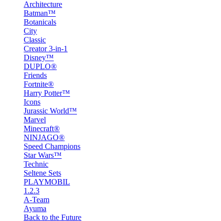
Architecture
Batman™
Botanicals
City
Classic
Creator 3-in-1
Disney™
DUPLO®
Friends
Fortnite®
Harry Potter™
Icons
Jurassic World™
Marvel
Minecraft®
NINJAGO®
Speed Champions
Star Wars™
Technic
Seltene Sets
PLAYMOBIL
1.2.3
A-Team
Ayuma
Back to the Future