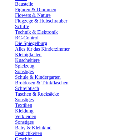
Baustelle
Figuren & Dioramen
Flowers & Nature
Flugzege & Hubschrauber
Schiffe
Technik & Elektronik
RC-Control
Die Spiegelburg
Alles für das Kinderzimmer
Kleinigkeiten
Kuscheltiere
Spielzeug
Sonstiges
Schule & Kindergarten
Brotdosen & Trinkflaschen
Schreibtisch
Taschen & Rucksäcke
Sonstiges
Textilien
Kleidung
Verkleiden
Sonstiges
Baby & Kleinkind
Festlichkeiten
Geschirr