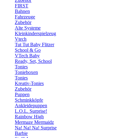
Zubehör
FIRST
Bahnen
Fahrzeuge
Zubehör
Alte Systeme
Kleinkinderspielzeug
Vtech
Tut Tut Baby Flitzer
School & Go
VTech Baby
Ready, Set, School
Tonies
Tonieboxen
Tonies
Kreativ-Tonies
Zubehör
Puppen
Schminkköpfe
Ankleidepuppen
L.O.L. Surprise!
Rainbow High
Mermaze Mermaidz
Na! Na! Na! Surprise
Barbie