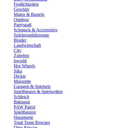
Festlichkeiten
Geschirr
Malen & Basteln
Outdoor
Partyspaß
Schmuck & Accessoires
Spielzeugfahrzeuge
Bruder
Landwirtschaft
City
Zubehör
bworld
Hot Wheels
Siku
Dickie
Majorette
Garagen & Spielsets
Spielfiguren & Spielwelten
Schleich
Bakugan
PAW Patrol
Spielfiguren
Hauptserie
Total Team Rescues
Dino Rescue