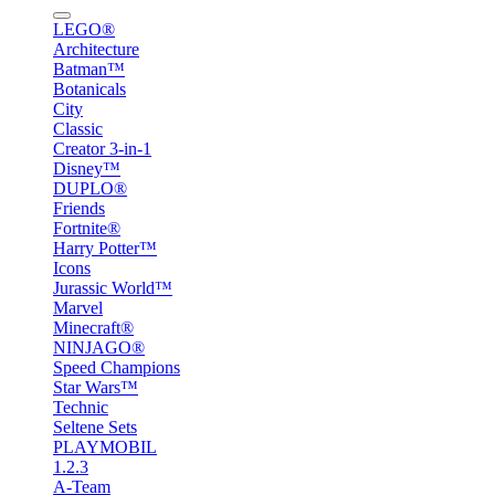
LEGO®
Architecture
Batman™
Botanicals
City
Classic
Creator 3-in-1
Disney™
DUPLO®
Friends
Fortnite®
Harry Potter™
Icons
Jurassic World™
Marvel
Minecraft®
NINJAGO®
Speed Champions
Star Wars™
Technic
Seltene Sets
PLAYMOBIL
1.2.3
A-Team