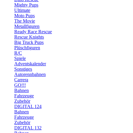
Mighty Pups
Ultimate
Moto Pups
The Movie
Metallfiguren
Ready Race Rescue
Rescue Knights
Big Truck Pups
Plüschfiguren
R/C
Spiele
Adventskalender
Sonstiges
Autorennbahnen
Carrera
GO!!!
Bahnen
Fahrzeuge
Zubehör
DIGITAL 124
Bahnen
Fahrzeuge
Zubehör
DIGITAL 132