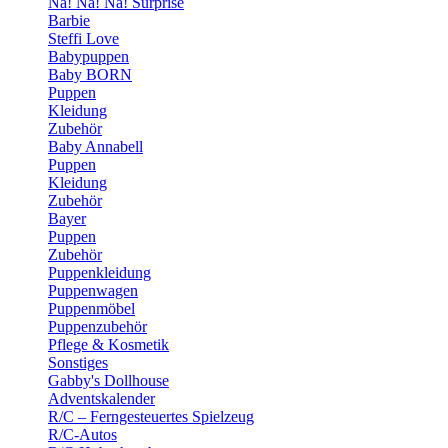
Na! Na! Na! Surprise
Barbie
Steffi Love
Babypuppen
Baby BORN
Puppen
Kleidung
Zubehör
Baby Annabell
Puppen
Kleidung
Zubehör
Bayer
Puppen
Zubehör
Puppenkleidung
Puppenwagen
Puppenmöbel
Puppenzubehör
Pflege & Kosmetik
Sonstiges
Gabby's Dollhouse
Adventskalender
R/C – Ferngesteuertes Spielzeug
R/C-Autos