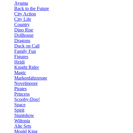
Ayuma
Back to the Future
City Action
City Life
Country
Dino Rise
Dollhouse
Dragons
Duck on Call
Family Fun
Figures
Heidi
Knight Rider
Magic
Markenfahrzeuge
Novelmoore
Pirates
Princess
Scooby-Doo!
Space
Spirit
Stuntshow
Wiltopia
Alte Sets
Mould King