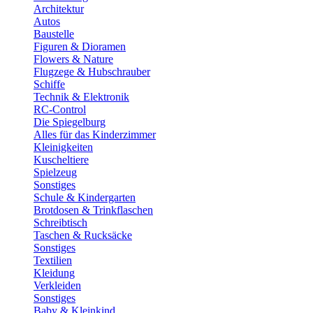
Architektur
Autos
Baustelle
Figuren & Dioramen
Flowers & Nature
Flugzege & Hubschrauber
Schiffe
Technik & Elektronik
RC-Control
Die Spiegelburg
Alles für das Kinderzimmer
Kleinigkeiten
Kuscheltiere
Spielzeug
Sonstiges
Schule & Kindergarten
Brotdosen & Trinkflaschen
Schreibtisch
Taschen & Rucksäcke
Sonstiges
Textilien
Kleidung
Verkleiden
Sonstiges
Baby & Kleinkind