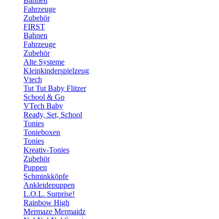
Bahnen
Fahrzeuge
Zubehör
FIRST
Bahnen
Fahrzeuge
Zubehör
Alte Systeme
Kleinkinderspielzeug
Vtech
Tut Tut Baby Flitzer
School & Go
VTech Baby
Ready, Set, School
Tonies
Tonieboxen
Tonies
Kreativ-Tonies
Zubehör
Puppen
Schminkköpfe
Ankleidepuppen
L.O.L. Surprise!
Rainbow High
Mermaze Mermaidz