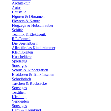
Architektur
Autos
Baustelle
Figuren & Dioramen
Flowers & Nature
Flugzege & Hubschrauber
Schiffe
Technik & Elektronik
RC-Control
Die Spiegelburg
Alles für das Kinderzimmer
Kleinigkeiten
Kuscheltiere
Spielzeug
Sonstiges
Schule & Kindergarten
Brotdosen & Trinkflaschen
Schreibtisch
Taschen & Rucksäcke
Sonstiges
Textilien
Kleidung
Verkleiden
Sonstiges
Baby & Kleinkind