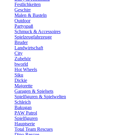
Festlichkeiten
Geschirr
Malen & Basteln
Outdoor
Partyspaß
Schmuck & Accessoires
Spielzeugfahrzeuge
Bruder
Landwirtschaft
City
Zubehör
bworld
Hot Wheels
Siku
Dickie
Majorette
Garagen & Spielsets
Spielfiguren & Spielwelten
Schleich
Bakugan
PAW Patrol
Spielfiguren
Hauptserie
Total Team Rescues
Dino Rescue