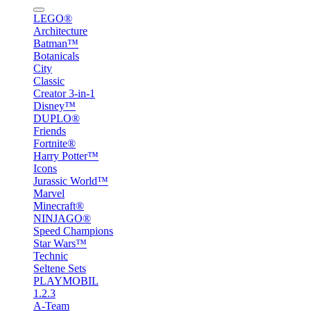
LEGO®
Architecture
Batman™
Botanicals
City
Classic
Creator 3-in-1
Disney™
DUPLO®
Friends
Fortnite®
Harry Potter™
Icons
Jurassic World™
Marvel
Minecraft®
NINJAGO®
Speed Champions
Star Wars™
Technic
Seltene Sets
PLAYMOBIL
1.2.3
A-Team