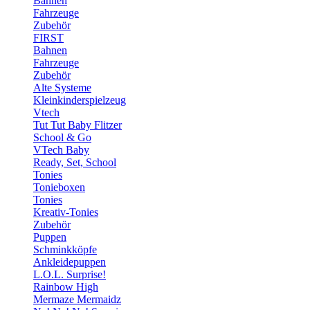
Bahnen
Fahrzeuge
Zubehör
FIRST
Bahnen
Fahrzeuge
Zubehör
Alte Systeme
Kleinkinderspielzeug
Vtech
Tut Tut Baby Flitzer
School & Go
VTech Baby
Ready, Set, School
Tonies
Tonieboxen
Tonies
Kreativ-Tonies
Zubehör
Puppen
Schminkköpfe
Ankleidepuppen
L.O.L. Surprise!
Rainbow High
Mermaze Mermaidz