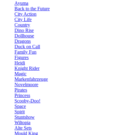
Ayuma
Back to the Future
City Action
City Life
Country
Dino Rise
Dollhouse
Dragons
Duck on Call
Family Fun
Figures
Heidi
Knight Rider
Magic
Markenfahrzeuge
Novelmoore
Pirates
Princess
Scooby-Doo!
Space
Spirit
Stuntshow
Wiltopia
Alte Sets
Mould King