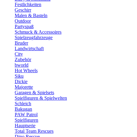
Festlichkeiten
Geschirr
Malen & Basteln
Outdoor
Partyspaß
Schmuck & Accessoires
Spielzeugfahrzeuge
Bruder
Landwirtschaft
City
Zubehör
bworld
Hot Wheels
Siku
Dickie
Majorette
Garagen & Spielsets
Spielfiguren & Spielwelten
Schleich
Bakugan
PAW Patrol
Spielfiguren
Hauptserie
Total Team Rescues
Dino Rescue