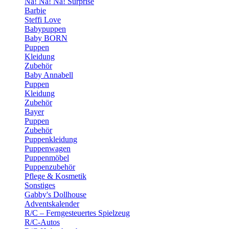
Na! Na! Na! Surprise
Barbie
Steffi Love
Babypuppen
Baby BORN
Puppen
Kleidung
Zubehör
Baby Annabell
Puppen
Kleidung
Zubehör
Bayer
Puppen
Zubehör
Puppenkleidung
Puppenwagen
Puppenmöbel
Puppenzubehör
Pflege & Kosmetik
Sonstiges
Gabby's Dollhouse
Adventskalender
R/C – Ferngesteuertes Spielzeug
R/C-Autos