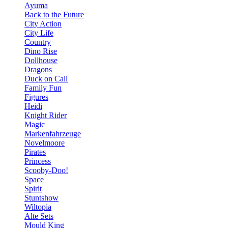
Ayuma
Back to the Future
City Action
City Life
Country
Dino Rise
Dollhouse
Dragons
Duck on Call
Family Fun
Figures
Heidi
Knight Rider
Magic
Markenfahrzeuge
Novelmoore
Pirates
Princess
Scooby-Doo!
Space
Spirit
Stuntshow
Wiltopia
Alte Sets
Mould King