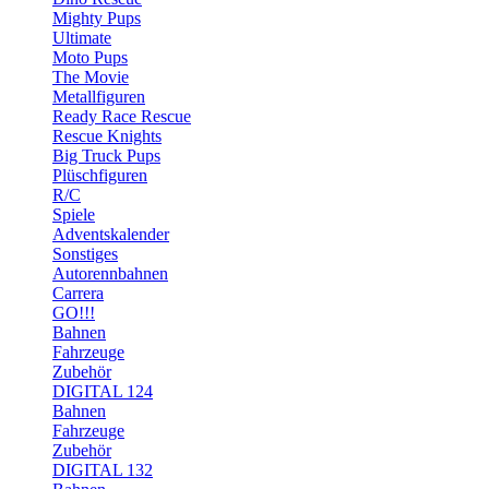
Mighty Pups
Ultimate
Moto Pups
The Movie
Metallfiguren
Ready Race Rescue
Rescue Knights
Big Truck Pups
Plüschfiguren
R/C
Spiele
Adventskalender
Sonstiges
Autorennbahnen
Carrera
GO!!!
Bahnen
Fahrzeuge
Zubehör
DIGITAL 124
Bahnen
Fahrzeuge
Zubehör
DIGITAL 132