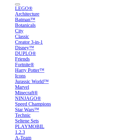
LEGO®
Architecture
Batman™
Botanicals
City
Classic
Creator 3-in-1
Disney™
DUPLO®
Friends
Fortnite®
Harry Potter™
Icons
Jurassic World™
Marvel
Minecraft®
NINJAGO®
Speed Champions
Star Wars™
Technic
Seltene Sets
PLAYMOBIL
1.2.3
A-Team