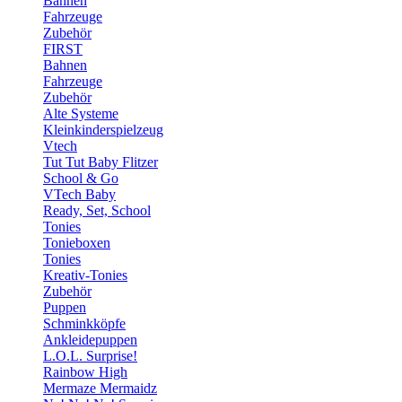
Bahnen
Fahrzeuge
Zubehör
FIRST
Bahnen
Fahrzeuge
Zubehör
Alte Systeme
Kleinkinderspielzeug
Vtech
Tut Tut Baby Flitzer
School & Go
VTech Baby
Ready, Set, School
Tonies
Tonieboxen
Tonies
Kreativ-Tonies
Zubehör
Puppen
Schminkköpfe
Ankleidepuppen
L.O.L. Surprise!
Rainbow High
Mermaze Mermaidz