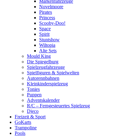
Markenfahrzeuge
Novelmoore
Pirates
Princess
Scooby-Doo!
Space
Spirit
Stuntshow
Wiltopia
Alte Sets
Mould King
Die Spiegelburg
Spielzeugfahrzeuge
Spielfiguren & Spielwelten
Autorennbahnen
Kleinkinderspielzeug
Tonies
Puppen
Adventskalender
R/C – Ferngesteuertes Spielzeug
Djeco
Freizeit & Sport
GoKarts
Trampoline
Pools