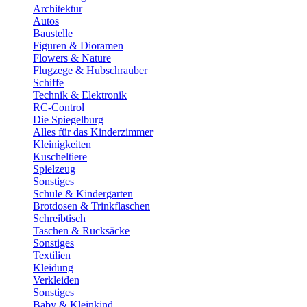
Architektur
Autos
Baustelle
Figuren & Dioramen
Flowers & Nature
Flugzege & Hubschrauber
Schiffe
Technik & Elektronik
RC-Control
Die Spiegelburg
Alles für das Kinderzimmer
Kleinigkeiten
Kuscheltiere
Spielzeug
Sonstiges
Schule & Kindergarten
Brotdosen & Trinkflaschen
Schreibtisch
Taschen & Rucksäcke
Sonstiges
Textilien
Kleidung
Verkleiden
Sonstiges
Baby & Kleinkind