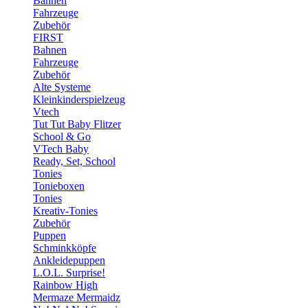
Bahnen
Fahrzeuge
Zubehör
FIRST
Bahnen
Fahrzeuge
Zubehör
Alte Systeme
Kleinkinderspielzeug
Vtech
Tut Tut Baby Flitzer
School & Go
VTech Baby
Ready, Set, School
Tonies
Tonieboxen
Tonies
Kreativ-Tonies
Zubehör
Puppen
Schminkköpfe
Ankleidepuppen
L.O.L. Surprise!
Rainbow High
Mermaze Mermaidz