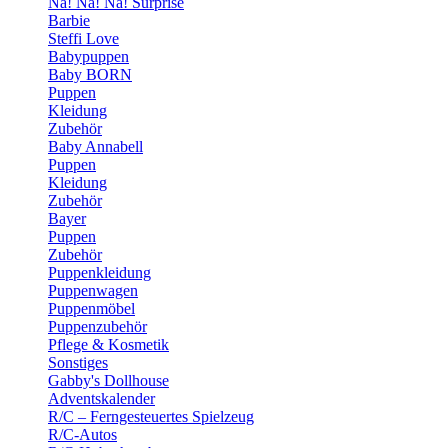
Na! Na! Na! Surprise
Barbie
Steffi Love
Babypuppen
Baby BORN
Puppen
Kleidung
Zubehör
Baby Annabell
Puppen
Kleidung
Zubehör
Bayer
Puppen
Zubehör
Puppenkleidung
Puppenwagen
Puppenmöbel
Puppenzubehör
Pflege & Kosmetik
Sonstiges
Gabby's Dollhouse
Adventskalender
R/C – Ferngesteuertes Spielzeug
R/C-Autos