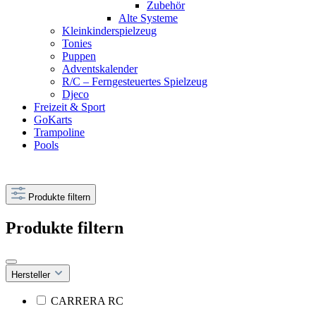
Zubehör
Alte Systeme
Kleinkinderspielzeug
Tonies
Puppen
Adventskalender
R/C – Ferngesteuertes Spielzeug
Djeco
Freizeit & Sport
GoKarts
Trampoline
Pools
Produkte filtern
Produkte filtern
Hersteller
CARRERA RC