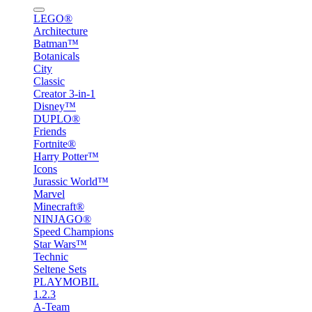
LEGO®
Architecture
Batman™
Botanicals
City
Classic
Creator 3-in-1
Disney™
DUPLO®
Friends
Fortnite®
Harry Potter™
Icons
Jurassic World™
Marvel
Minecraft®
NINJAGO®
Speed Champions
Star Wars™
Technic
Seltene Sets
PLAYMOBIL
1.2.3
A-Team