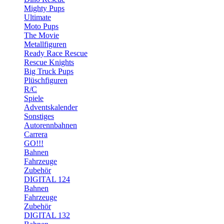
Mighty Pups
Ultimate
Moto Pups
The Movie
Metallfiguren
Ready Race Rescue
Rescue Knights
Big Truck Pups
Plüschfiguren
R/C
Spiele
Adventskalender
Sonstiges
Autorennbahnen
Carrera
GO!!!
Bahnen
Fahrzeuge
Zubehör
DIGITAL 124
Bahnen
Fahrzeuge
Zubehör
DIGITAL 132