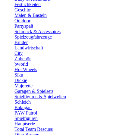
Festlichkeiten
Geschirr
Malen & Basteln
Outdoor
Partyspaß
Schmuck & Accessoires
Spielzeugfahrzeuge
Bruder
Landwirtschaft
City
Zubehör
bworld
Hot Wheels
Siku
Dickie
Majorette
Garagen & Spielsets
Spielfiguren & Spielwelten
Schleich
Bakugan
PAW Patrol
Spielfiguren
Hauptserie
Total Team Rescues
Dino Rescue