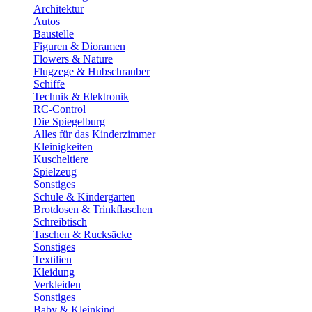
Architektur
Autos
Baustelle
Figuren & Dioramen
Flowers & Nature
Flugzege & Hubschrauber
Schiffe
Technik & Elektronik
RC-Control
Die Spiegelburg
Alles für das Kinderzimmer
Kleinigkeiten
Kuscheltiere
Spielzeug
Sonstiges
Schule & Kindergarten
Brotdosen & Trinkflaschen
Schreibtisch
Taschen & Rucksäcke
Sonstiges
Textilien
Kleidung
Verkleiden
Sonstiges
Baby & Kleinkind