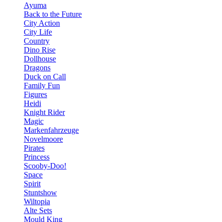
Ayuma
Back to the Future
City Action
City Life
Country
Dino Rise
Dollhouse
Dragons
Duck on Call
Family Fun
Figures
Heidi
Knight Rider
Magic
Markenfahrzeuge
Novelmoore
Pirates
Princess
Scooby-Doo!
Space
Spirit
Stuntshow
Wiltopia
Alte Sets
Mould King