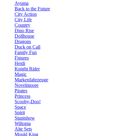
Ayuma
Back to the Future
City Action
City Life
Country
Dino Rise
Dollhouse
Dragons
Duck on Call
Family Fun
Figures
Heidi
Knight Rider
Magic
Markenfahrzeuge
Novelmoore
Pirates
Princess
Scooby-Doo!
Space
Spirit
Stuntshow
Wiltopia
Alte Sets
Mould King