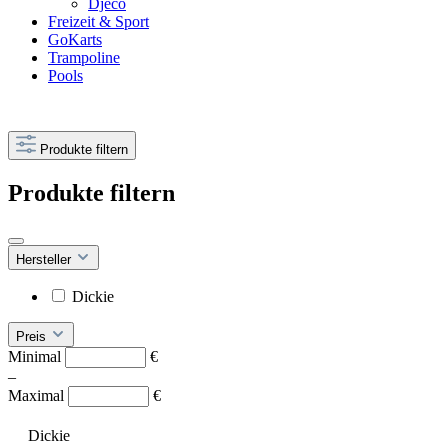
Djeco
Freizeit & Sport
GoKarts
Trampoline
Pools
Produkte filtern
Produkte filtern
Hersteller
Dickie
Preis
Minimal
€
–
Maximal
€
Dickie