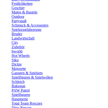
Festlichkeiten
Geschirr
Malen & Basteln
Outdoor
Partyspaß
Schmuck & Accessoires
Spielzeugfahrzeuge
Bruder
Landwirtschaft
City
Zubehör
bworld
Hot Wheels
Siku
Dickie
Majorette
Garagen & Spielsets
Spielfiguren & Spielwelten
Schleich
Bakugan
PAW Patrol
Spielfiguren
Hauptserie
Total Team Rescues
Dino Rescue