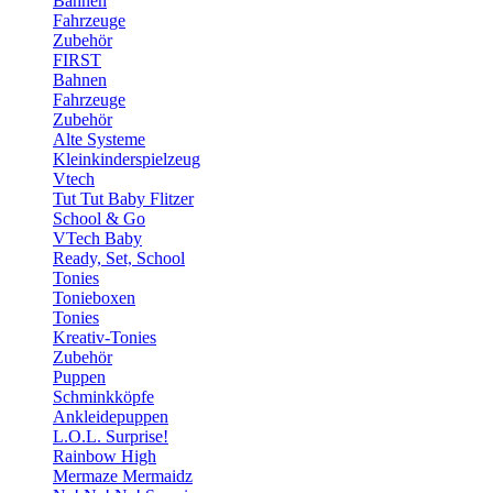
Bahnen
Fahrzeuge
Zubehör
FIRST
Bahnen
Fahrzeuge
Zubehör
Alte Systeme
Kleinkinderspielzeug
Vtech
Tut Tut Baby Flitzer
School & Go
VTech Baby
Ready, Set, School
Tonies
Tonieboxen
Tonies
Kreativ-Tonies
Zubehör
Puppen
Schminkköpfe
Ankleidepuppen
L.O.L. Surprise!
Rainbow High
Mermaze Mermaidz