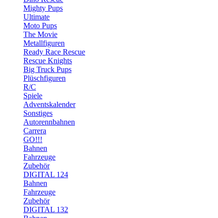
Mighty Pups
Ultimate
Moto Pups
The Movie
Metallfiguren
Ready Race Rescue
Rescue Knights
Big Truck Pups
Plüschfiguren
R/C
Spiele
Adventskalender
Sonstiges
Autorennbahnen
Carrera
GO!!!
Bahnen
Fahrzeuge
Zubehör
DIGITAL 124
Bahnen
Fahrzeuge
Zubehör
DIGITAL 132