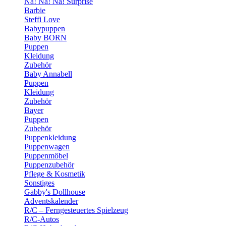
Na! Na! Na! Surprise
Barbie
Steffi Love
Babypuppen
Baby BORN
Puppen
Kleidung
Zubehör
Baby Annabell
Puppen
Kleidung
Zubehör
Bayer
Puppen
Zubehör
Puppenkleidung
Puppenwagen
Puppenmöbel
Puppenzubehör
Pflege & Kosmetik
Sonstiges
Gabby's Dollhouse
Adventskalender
R/C – Ferngesteuertes Spielzeug
R/C-Autos