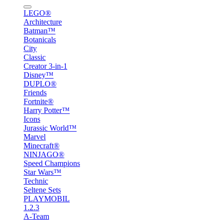
LEGO®
Architecture
Batman™
Botanicals
City
Classic
Creator 3-in-1
Disney™
DUPLO®
Friends
Fortnite®
Harry Potter™
Icons
Jurassic World™
Marvel
Minecraft®
NINJAGO®
Speed Champions
Star Wars™
Technic
Seltene Sets
PLAYMOBIL
1.2.3
A-Team