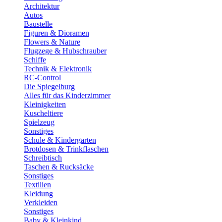
Architektur
Autos
Baustelle
Figuren & Dioramen
Flowers & Nature
Flugzege & Hubschrauber
Schiffe
Technik & Elektronik
RC-Control
Die Spiegelburg
Alles für das Kinderzimmer
Kleinigkeiten
Kuscheltiere
Spielzeug
Sonstiges
Schule & Kindergarten
Brotdosen & Trinkflaschen
Schreibtisch
Taschen & Rucksäcke
Sonstiges
Textilien
Kleidung
Verkleiden
Sonstiges
Baby & Kleinkind