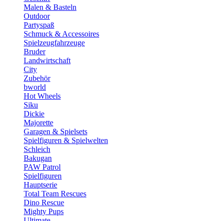
Malen & Basteln
Outdoor
Partyspaß
Schmuck & Accessoires
Spielzeugfahrzeuge
Bruder
Landwirtschaft
City
Zubehör
bworld
Hot Wheels
Siku
Dickie
Majorette
Garagen & Spielsets
Spielfiguren & Spielwelten
Schleich
Bakugan
PAW Patrol
Spielfiguren
Hauptserie
Total Team Rescues
Dino Rescue
Mighty Pups
Ultimate