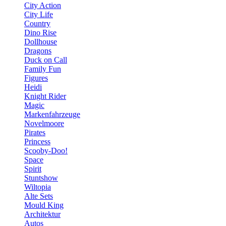
City Action
City Life
Country
Dino Rise
Dollhouse
Dragons
Duck on Call
Family Fun
Figures
Heidi
Knight Rider
Magic
Markenfahrzeuge
Novelmoore
Pirates
Princess
Scooby-Doo!
Space
Spirit
Stuntshow
Wiltopia
Alte Sets
Mould King
Architektur
Autos