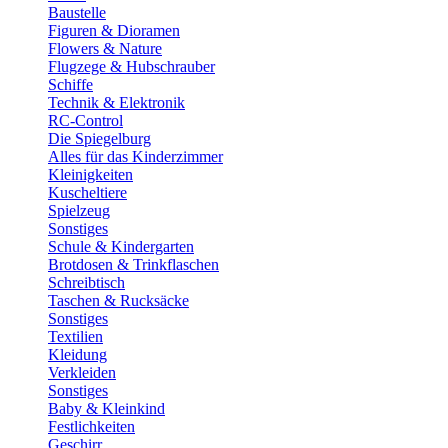
Baustelle
Figuren & Dioramen
Flowers & Nature
Flugzege & Hubschrauber
Schiffe
Technik & Elektronik
RC-Control
Die Spiegelburg
Alles für das Kinderzimmer
Kleinigkeiten
Kuscheltiere
Spielzeug
Sonstiges
Schule & Kindergarten
Brotdosen & Trinkflaschen
Schreibtisch
Taschen & Rucksäcke
Sonstiges
Textilien
Kleidung
Verkleiden
Sonstiges
Baby & Kleinkind
Festlichkeiten
Geschirr