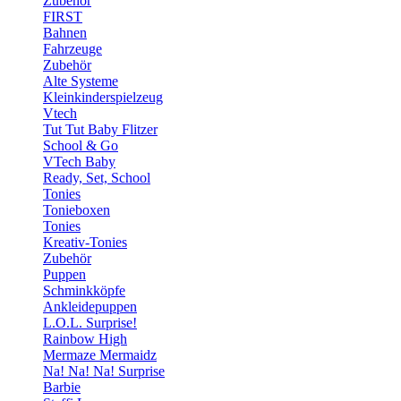
Zubehör
FIRST
Bahnen
Fahrzeuge
Zubehör
Alte Systeme
Kleinkinderspielzeug
Vtech
Tut Tut Baby Flitzer
School & Go
VTech Baby
Ready, Set, School
Tonies
Tonieboxen
Tonies
Kreativ-Tonies
Zubehör
Puppen
Schminkköpfe
Ankleidepuppen
L.O.L. Surprise!
Rainbow High
Mermaze Mermaidz
Na! Na! Na! Surprise
Barbie