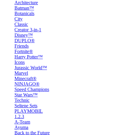
Architecture
Batman™
Botanicals
City
Classic
Creator 3-in-1
Disney™
DUPLO®
Friends
Fortnite®
Harry Potter™
Icons
Jurassic World™
Marvel
Minecraft®
NINJAGO®
Speed Champions
Star Wars™
Technic
Seltene Sets
PLAYMOBIL
1.2.3
A-Team
Ayuma
Back to the Future