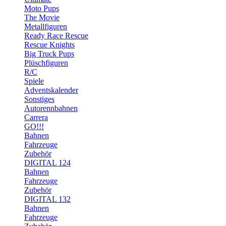
Moto Pups
The Movie
Metallfiguren
Ready Race Rescue
Rescue Knights
Big Truck Pups
Plüschfiguren
R/C
Spiele
Adventskalender
Sonstiges
Autorennbahnen
Carrera
GO!!!
Bahnen
Fahrzeuge
Zubehör
DIGITAL 124
Bahnen
Fahrzeuge
Zubehör
DIGITAL 132
Bahnen
Fahrzeuge