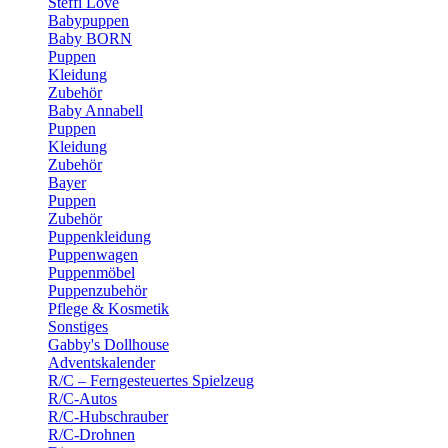
Steffi Love
Babypuppen
Baby BORN
Puppen
Kleidung
Zubehör
Baby Annabell
Puppen
Kleidung
Zubehör
Bayer
Puppen
Zubehör
Puppenkleidung
Puppenwagen
Puppenmöbel
Puppenzubehör
Pflege & Kosmetik
Sonstiges
Gabby's Dollhouse
Adventskalender
R/C – Ferngesteuertes Spielzeug
R/C-Autos
R/C-Hubschrauber
R/C-Drohnen