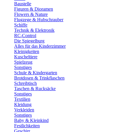
Baustelle
Figuren & Dioramen
Flowers & Nature
Flugzege & Hubschrauber
Schiffe
Technik & Elektronik
RC-Control
Die Spiegelburg
Alles für das Kinderzimmer
Kleinigkeiten
Kuscheltiere
Spielzeug
Sonstiges
Schule & Kindergarten
Brotdosen & Trinkflaschen
Schreibtisch
Taschen & Rucksäcke
Sonstiges
Textilien
Kleidung
Verkleiden
Sonstiges
Baby & Kleinkind
Festlichkeiten
Geschirr