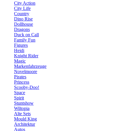
City Action
City Life
Country
Dino Rise
Dollhouse
Dragons
Duck on Call
Family Fun
Figures
Heidi
Knight Rider
Magic
Markenfahrzeuge
Novelmoore
Pirates
Princess
Scooby-Doo!
Space
Spirit
Stuntshow
Wiltopia
Alte Sets
Mould King
Architektur
Autos