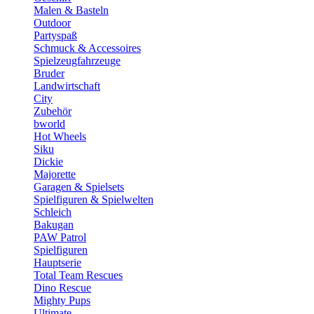
Malen & Basteln
Outdoor
Partyspaß
Schmuck & Accessoires
Spielzeugfahrzeuge
Bruder
Landwirtschaft
City
Zubehör
bworld
Hot Wheels
Siku
Dickie
Majorette
Garagen & Spielsets
Spielfiguren & Spielwelten
Schleich
Bakugan
PAW Patrol
Spielfiguren
Hauptserie
Total Team Rescues
Dino Rescue
Mighty Pups
Ultimate