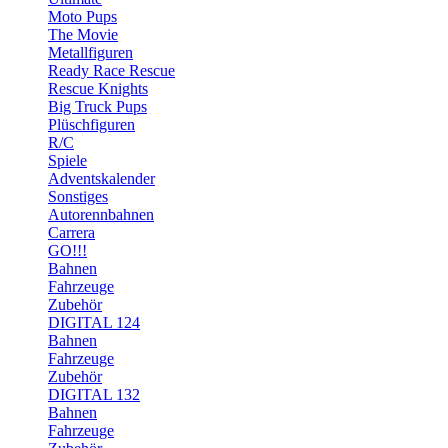
Moto Pups
The Movie
Metallfiguren
Ready Race Rescue
Rescue Knights
Big Truck Pups
Plüschfiguren
R/C
Spiele
Adventskalender
Sonstiges
Autorennbahnen
Carrera
GO!!!
Bahnen
Fahrzeuge
Zubehör
DIGITAL 124
Bahnen
Fahrzeuge
Zubehör
DIGITAL 132
Bahnen
Fahrzeuge