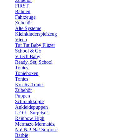
Zubehör
FIRST
Bahnen
Fahrzeuge
Zubehör
Alte Systeme
Kleinkinderspielzeug
Vtech
Tut Tut Baby Flitzer
School & Go
VTech Baby
Ready, Set, School
Tonies
Tonieboxen
Tonies
Kreativ-Tonies
Zubehör
Puppen
Schminkköpfe
Ankleidepuppen
L.O.L. Surprise!
Rainbow High
Mermaze Mermaidz
Na! Na! Na! Surprise
Barbie