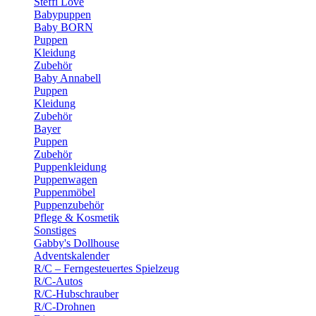
Steffi Love
Babypuppen
Baby BORN
Puppen
Kleidung
Zubehör
Baby Annabell
Puppen
Kleidung
Zubehör
Bayer
Puppen
Zubehör
Puppenkleidung
Puppenwagen
Puppenmöbel
Puppenzubehör
Pflege & Kosmetik
Sonstiges
Gabby's Dollhouse
Adventskalender
R/C – Ferngesteuertes Spielzeug
R/C-Autos
R/C-Hubschrauber
R/C-Drohnen