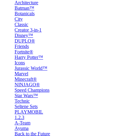
Architecture
Batman™
Botanicals
City
Classic
Creator 3-in-1
Disney™
DUPLO®
Friends
Fortnite®
Harry Potter™
Icons
Jurassic World™
Marvel
Minecraft®
NINJAGO®
Speed Champions
Star Wars™
Technic
Seltene Sets
PLAYMOBIL
1.2.3
A-Team
Ayuma
Back to the Future