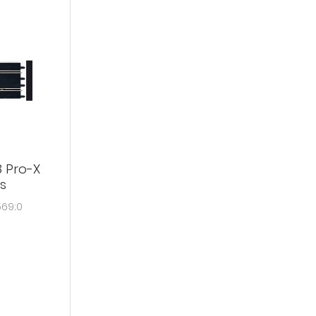
 Pro-X
s
569;0