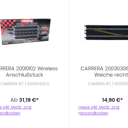
RERA 20010102 Wireless
CARRERA 20030308
Anschlußstück
Weiche recht
CARRERA RC | 10005432;0
CARRERA RC | 10005
Ab
31,19 €*
14,90 €*
e inkl. MwSt. zzgl.
Preise inkl. MwSt. zzgl.
andkosten
Versandkosten