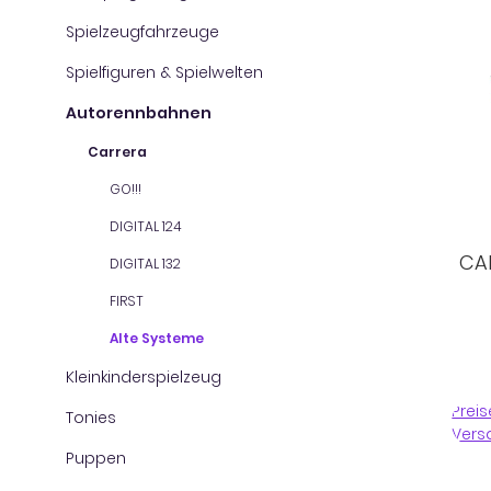
Spielzeugfahrzeuge
Spielfiguren & Spielwelten
Autorennbahnen
Carrera
GO!!!
DIGITAL 124
CAR
DIGITAL 132
FIRST
Alte Systeme
Kleinkinderspielzeug
Preis
Tonies
Vers
Puppen