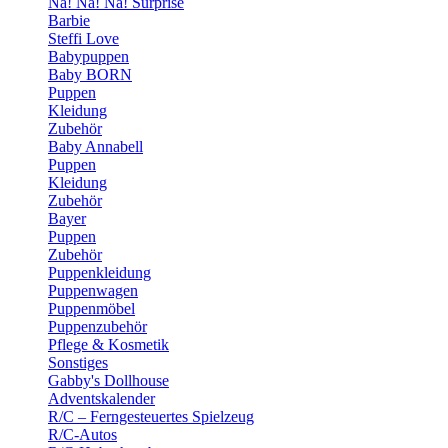
Na! Na! Na! Surprise
Barbie
Steffi Love
Babypuppen
Baby BORN
Puppen
Kleidung
Zubehör
Baby Annabell
Puppen
Kleidung
Zubehör
Bayer
Puppen
Zubehör
Puppenkleidung
Puppenwagen
Puppenmöbel
Puppenzubehör
Pflege & Kosmetik
Sonstiges
Gabby's Dollhouse
Adventskalender
R/C – Ferngesteuertes Spielzeug
R/C-Autos