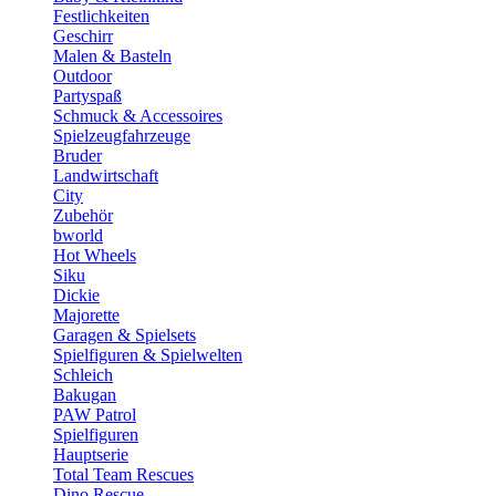
Festlichkeiten
Geschirr
Malen & Basteln
Outdoor
Partyspaß
Schmuck & Accessoires
Spielzeugfahrzeuge
Bruder
Landwirtschaft
City
Zubehör
bworld
Hot Wheels
Siku
Dickie
Majorette
Garagen & Spielsets
Spielfiguren & Spielwelten
Schleich
Bakugan
PAW Patrol
Spielfiguren
Hauptserie
Total Team Rescues
Dino Rescue