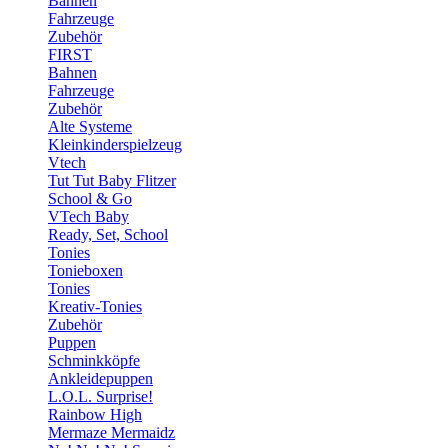
Bahnen
Fahrzeuge
Zubehör
FIRST
Bahnen
Fahrzeuge
Zubehör
Alte Systeme
Kleinkinderspielzeug
Vtech
Tut Tut Baby Flitzer
School & Go
VTech Baby
Ready, Set, School
Tonies
Tonieboxen
Tonies
Kreativ-Tonies
Zubehör
Puppen
Schminkköpfe
Ankleidepuppen
L.O.L. Surprise!
Rainbow High
Mermaze Mermaidz