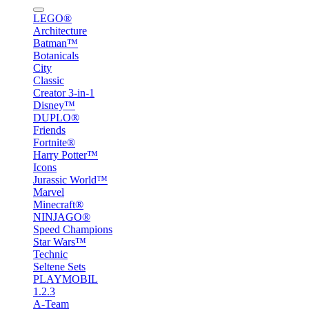
LEGO®
Architecture
Batman™
Botanicals
City
Classic
Creator 3-in-1
Disney™
DUPLO®
Friends
Fortnite®
Harry Potter™
Icons
Jurassic World™
Marvel
Minecraft®
NINJAGO®
Speed Champions
Star Wars™
Technic
Seltene Sets
PLAYMOBIL
1.2.3
A-Team