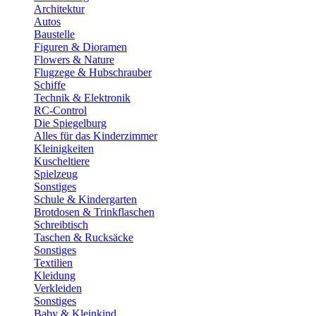
Architektur
Autos
Baustelle
Figuren & Dioramen
Flowers & Nature
Flugzege & Hubschrauber
Schiffe
Technik & Elektronik
RC-Control
Die Spiegelburg
Alles für das Kinderzimmer
Kleinigkeiten
Kuscheltiere
Spielzeug
Sonstiges
Schule & Kindergarten
Brotdosen & Trinkflaschen
Schreibtisch
Taschen & Rucksäcke
Sonstiges
Textilien
Kleidung
Verkleiden
Sonstiges
Baby & Kleinkind