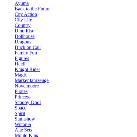
Ayuma
Back to the Future
City Action
City Life
Country
Dino Rise
Dollhouse
Dragons
Duck on Call
Family Fun
Figures
Heidi
Knight Rider
Magic
Markenfahrzeuge
Novelmoore
Pirates
Princess
Scooby-Doo!
Space
Spirit
Stuntshow
Wiltopia
Alte Sets
Mould King