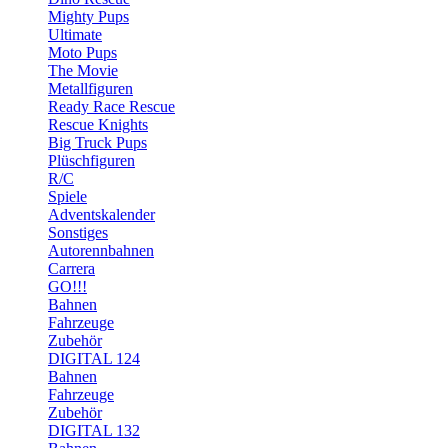
Mighty Pups
Ultimate
Moto Pups
The Movie
Metallfiguren
Ready Race Rescue
Rescue Knights
Big Truck Pups
Plüschfiguren
R/C
Spiele
Adventskalender
Sonstiges
Autorennbahnen
Carrera
GO!!!
Bahnen
Fahrzeuge
Zubehör
DIGITAL 124
Bahnen
Fahrzeuge
Zubehör
DIGITAL 132