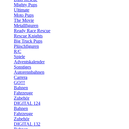
Mighty Pups
Ultimate
Moto Pups
The Movie
Metallfiguren
Ready Race Rescue
Rescue Knights
Big Truck Pups
Plüschfiguren
R/C
Spiele
Adventskalender
Sonstiges
Autorennbahnen
Carrera
GO!!!
Bahnen
Fahrzeuge
Zubehör
DIGITAL 124
Bahnen
Fahrzeuge
Zubehör
DIGITAL 132