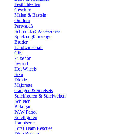
Festlichkeiten
Geschirr
Malen & Basteln
Outdoor
Partyspaß
Schmuck & Accessoires
Spielzeugfahrzeuge
Bruder
Landwirtschaft
City
Zubehör
bworld
Hot Wheels
Siku
Dickie
Majorette
Garagen & Spielsets
Spielfiguren & Spielwelten
Schleich
Bakugan
PAW Patrol
Spielfiguren
Hauptserie
Total Team Rescues
Dino Rescue