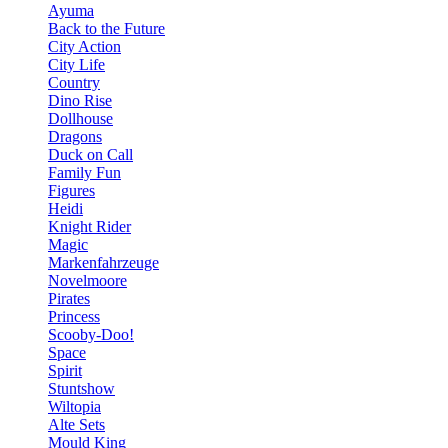
Ayuma
Back to the Future
City Action
City Life
Country
Dino Rise
Dollhouse
Dragons
Duck on Call
Family Fun
Figures
Heidi
Knight Rider
Magic
Markenfahrzeuge
Novelmoore
Pirates
Princess
Scooby-Doo!
Space
Spirit
Stuntshow
Wiltopia
Alte Sets
Mould King