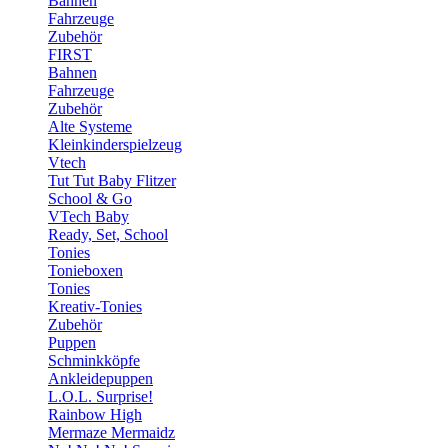
Bahnen
Fahrzeuge
Zubehör
FIRST
Bahnen
Fahrzeuge
Zubehör
Alte Systeme
Kleinkinderspielzeug
Vtech
Tut Tut Baby Flitzer
School & Go
VTech Baby
Ready, Set, School
Tonies
Tonieboxen
Tonies
Kreativ-Tonies
Zubehör
Puppen
Schminkköpfe
Ankleidepuppen
L.O.L. Surprise!
Rainbow High
Mermaze Mermaidz