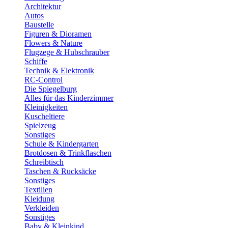
Architektur
Autos
Baustelle
Figuren & Dioramen
Flowers & Nature
Flugzege & Hubschrauber
Schiffe
Technik & Elektronik
RC-Control
Die Spiegelburg
Alles für das Kinderzimmer
Kleinigkeiten
Kuscheltiere
Spielzeug
Sonstiges
Schule & Kindergarten
Brotdosen & Trinkflaschen
Schreibtisch
Taschen & Rucksäcke
Sonstiges
Textilien
Kleidung
Verkleiden
Sonstiges
Baby & Kleinkind