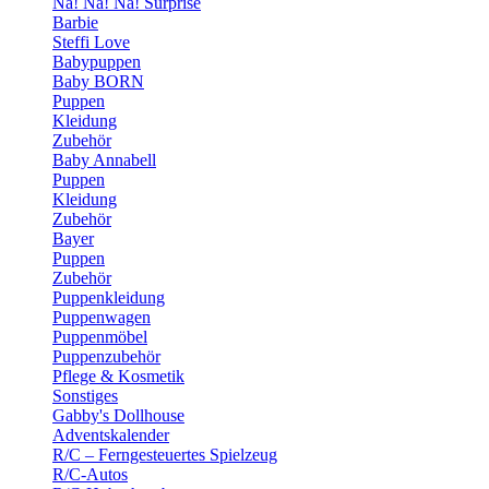
Na! Na! Na! Surprise
Barbie
Steffi Love
Babypuppen
Baby BORN
Puppen
Kleidung
Zubehör
Baby Annabell
Puppen
Kleidung
Zubehör
Bayer
Puppen
Zubehör
Puppenkleidung
Puppenwagen
Puppenmöbel
Puppenzubehör
Pflege & Kosmetik
Sonstiges
Gabby's Dollhouse
Adventskalender
R/C – Ferngesteuertes Spielzeug
R/C-Autos