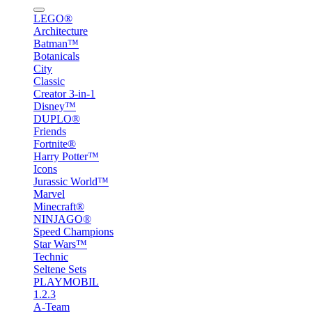
LEGO®
Architecture
Batman™
Botanicals
City
Classic
Creator 3-in-1
Disney™
DUPLO®
Friends
Fortnite®
Harry Potter™
Icons
Jurassic World™
Marvel
Minecraft®
NINJAGO®
Speed Champions
Star Wars™
Technic
Seltene Sets
PLAYMOBIL
1.2.3
A-Team