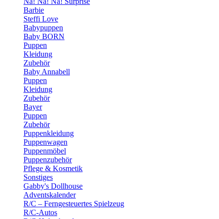
Na! Na! Na! Surprise
Barbie
Steffi Love
Babypuppen
Baby BORN
Puppen
Kleidung
Zubehör
Baby Annabell
Puppen
Kleidung
Zubehör
Bayer
Puppen
Zubehör
Puppenkleidung
Puppenwagen
Puppenmöbel
Puppenzubehör
Pflege & Kosmetik
Sonstiges
Gabby's Dollhouse
Adventskalender
R/C – Ferngesteuertes Spielzeug
R/C-Autos