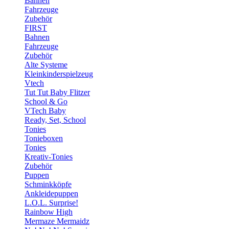
Bahnen
Fahrzeuge
Zubehör
FIRST
Bahnen
Fahrzeuge
Zubehör
Alte Systeme
Kleinkinderspielzeug
Vtech
Tut Tut Baby Flitzer
School & Go
VTech Baby
Ready, Set, School
Tonies
Tonieboxen
Tonies
Kreativ-Tonies
Zubehör
Puppen
Schminkköpfe
Ankleidepuppen
L.O.L. Surprise!
Rainbow High
Mermaze Mermaidz