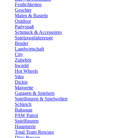
Festlichkeiten
Geschirr
Malen & Basteln
Outdoor
Partyspaß
Schmuck & Accessoires
Spielzeugfahrzeuge
Bruder
Landwirtschaft
City
Zubehör
bworld
Hot Wheels
Siku
Dickie
Majorette
Garagen & Spielsets
Spielfiguren & Spielwelten
Schleich
Bakugan
PAW Patrol
Spielfiguren
Hauptserie
Total Team Rescues
Dino Rescue