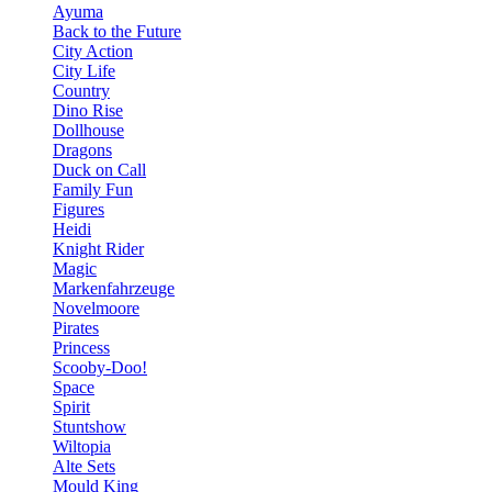
Ayuma
Back to the Future
City Action
City Life
Country
Dino Rise
Dollhouse
Dragons
Duck on Call
Family Fun
Figures
Heidi
Knight Rider
Magic
Markenfahrzeuge
Novelmoore
Pirates
Princess
Scooby-Doo!
Space
Spirit
Stuntshow
Wiltopia
Alte Sets
Mould King