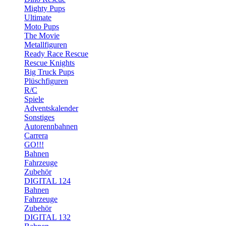
Mighty Pups
Ultimate
Moto Pups
The Movie
Metallfiguren
Ready Race Rescue
Rescue Knights
Big Truck Pups
Plüschfiguren
R/C
Spiele
Adventskalender
Sonstiges
Autorennbahnen
Carrera
GO!!!
Bahnen
Fahrzeuge
Zubehör
DIGITAL 124
Bahnen
Fahrzeuge
Zubehör
DIGITAL 132