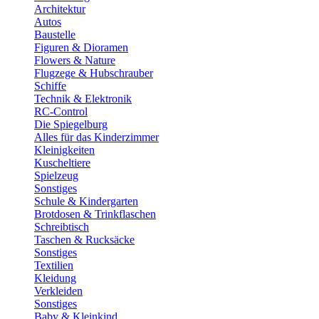
Architektur
Autos
Baustelle
Figuren & Dioramen
Flowers & Nature
Flugzege & Hubschrauber
Schiffe
Technik & Elektronik
RC-Control
Die Spiegelburg
Alles für das Kinderzimmer
Kleinigkeiten
Kuscheltiere
Spielzeug
Sonstiges
Schule & Kindergarten
Brotdosen & Trinkflaschen
Schreibtisch
Taschen & Rucksäcke
Sonstiges
Textilien
Kleidung
Verkleiden
Sonstiges
Baby & Kleinkind