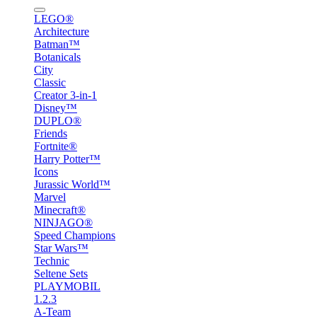
LEGO®
Architecture
Batman™
Botanicals
City
Classic
Creator 3-in-1
Disney™
DUPLO®
Friends
Fortnite®
Harry Potter™
Icons
Jurassic World™
Marvel
Minecraft®
NINJAGO®
Speed Champions
Star Wars™
Technic
Seltene Sets
PLAYMOBIL
1.2.3
A-Team