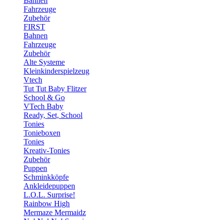
Bahnen
Fahrzeuge
Zubehör
FIRST
Bahnen
Fahrzeuge
Zubehör
Alte Systeme
Kleinkinderspielzeug
Vtech
Tut Tut Baby Flitzer
School & Go
VTech Baby
Ready, Set, School
Tonies
Tonieboxen
Tonies
Kreativ-Tonies
Zubehör
Puppen
Schminkköpfe
Ankleidepuppen
L.O.L. Surprise!
Rainbow High
Mermaze Mermaidz