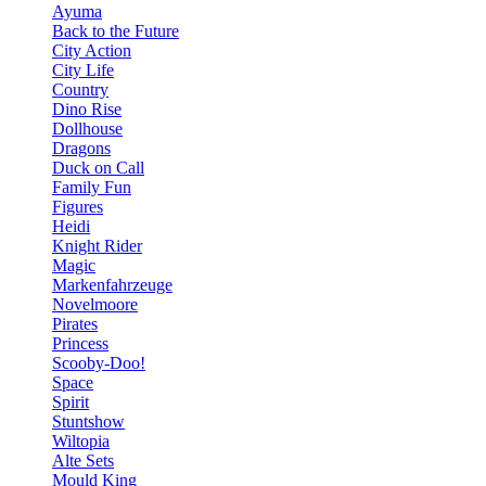
Ayuma
Back to the Future
City Action
City Life
Country
Dino Rise
Dollhouse
Dragons
Duck on Call
Family Fun
Figures
Heidi
Knight Rider
Magic
Markenfahrzeuge
Novelmoore
Pirates
Princess
Scooby-Doo!
Space
Spirit
Stuntshow
Wiltopia
Alte Sets
Mould King