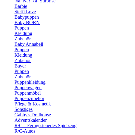
Na! Na! Na! Surprise
Barbie
Steffi Love
Babypuppen
Baby BORN
Puppen
Kleidung
Zubehör
Baby Annabell
Puppen
Kleidung
Zubehör
Bayer
Puppen
Zubehör
Puppenkleidung
Puppenwagen
Puppenmöbel
Puppenzubehör
Pflege & Kosmetik
Sonstiges
Gabby's Dollhouse
Adventskalender
R/C – Ferngesteuertes Spielzeug
R/C-Autos