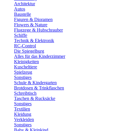
Architektur
Autos
Baustelle
Figuren & Dioramen
Flowers & Nature
Flugzege & Hubschrauber
Schiffe
Technik & Elektronik
RC-Control
Die Spiegelburg
Alles für das Kinderzimmer
Kleinigkeiten
Kuscheltiere
Spielzeug
Sonstiges
Schule & Kindergarten
Brotdosen & Trinkflaschen
Schreibtisch
Taschen & Rucksäcke
Sonstiges
Textilien
Kleidung
Verkleiden
Sonstiges
Baby & Kleinkind