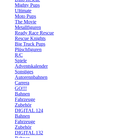
Mighty Pups
Ultimate
Moto Pups
The Movie
Metallfiguren
Ready Race Rescue
Rescue Knights
Big Truck Pups
Plüschfiguren
R/C
Spiele
Adventskalender
Sonstiges
Autorennbahnen
Carrera
GO!!!
Bahnen
Fahrzeuge
Zubehör
DIGITAL 124
Bahnen
Fahrzeuge
Zubehör
DIGITAL 132