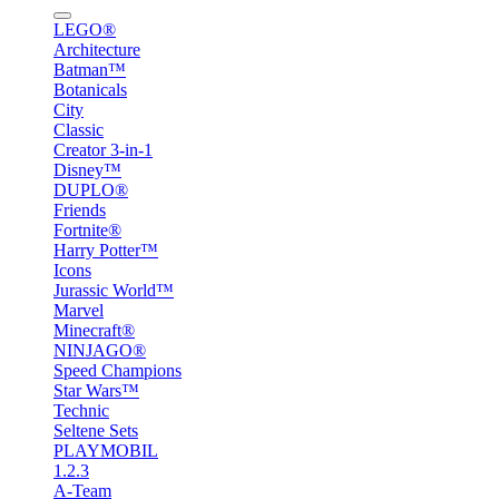
LEGO®
Architecture
Batman™
Botanicals
City
Classic
Creator 3-in-1
Disney™
DUPLO®
Friends
Fortnite®
Harry Potter™
Icons
Jurassic World™
Marvel
Minecraft®
NINJAGO®
Speed Champions
Star Wars™
Technic
Seltene Sets
PLAYMOBIL
1.2.3
A-Team