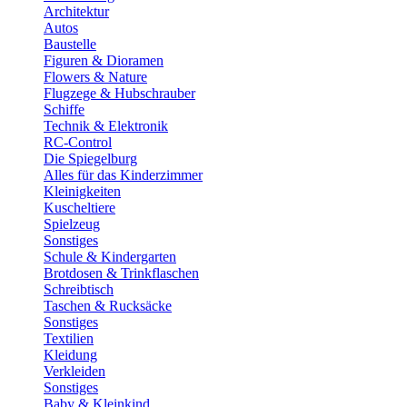
Architektur
Autos
Baustelle
Figuren & Dioramen
Flowers & Nature
Flugzege & Hubschrauber
Schiffe
Technik & Elektronik
RC-Control
Die Spiegelburg
Alles für das Kinderzimmer
Kleinigkeiten
Kuscheltiere
Spielzeug
Sonstiges
Schule & Kindergarten
Brotdosen & Trinkflaschen
Schreibtisch
Taschen & Rucksäcke
Sonstiges
Textilien
Kleidung
Verkleiden
Sonstiges
Baby & Kleinkind