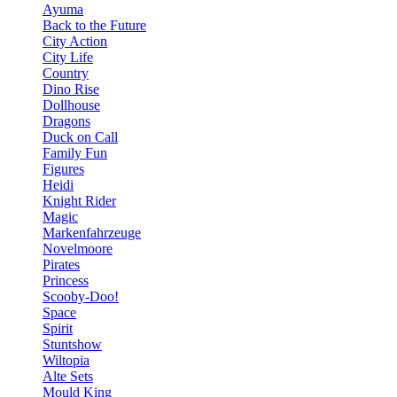
Ayuma
Back to the Future
City Action
City Life
Country
Dino Rise
Dollhouse
Dragons
Duck on Call
Family Fun
Figures
Heidi
Knight Rider
Magic
Markenfahrzeuge
Novelmoore
Pirates
Princess
Scooby-Doo!
Space
Spirit
Stuntshow
Wiltopia
Alte Sets
Mould King