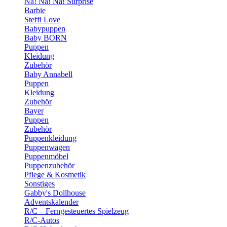
Na! Na! Na! Surprise
Barbie
Steffi Love
Babypuppen
Baby BORN
Puppen
Kleidung
Zubehör
Baby Annabell
Puppen
Kleidung
Zubehör
Bayer
Puppen
Zubehör
Puppenkleidung
Puppenwagen
Puppenmöbel
Puppenzubehör
Pflege & Kosmetik
Sonstiges
Gabby's Dollhouse
Adventskalender
R/C – Ferngesteuertes Spielzeug
R/C-Autos