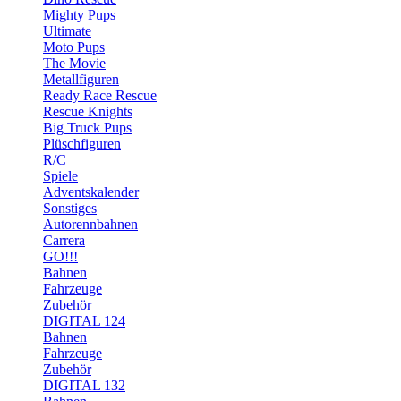
Mighty Pups
Ultimate
Moto Pups
The Movie
Metallfiguren
Ready Race Rescue
Rescue Knights
Big Truck Pups
Plüschfiguren
R/C
Spiele
Adventskalender
Sonstiges
Autorennbahnen
Carrera
GO!!!
Bahnen
Fahrzeuge
Zubehör
DIGITAL 124
Bahnen
Fahrzeuge
Zubehör
DIGITAL 132