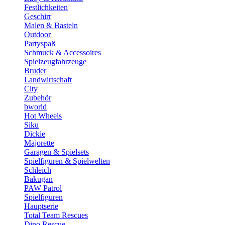
Festlichkeiten
Geschirr
Malen & Basteln
Outdoor
Partyspaß
Schmuck & Accessoires
Spielzeugfahrzeuge
Bruder
Landwirtschaft
City
Zubehör
bworld
Hot Wheels
Siku
Dickie
Majorette
Garagen & Spielsets
Spielfiguren & Spielwelten
Schleich
Bakugan
PAW Patrol
Spielfiguren
Hauptserie
Total Team Rescues
Dino Rescue