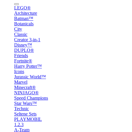
LEGO®
Architecture
Batman™
Botanicals
City
Classic
Creator 3-in-1
Disney™
DUPLO®
Friends
Fortnite®
Harry Potter™
Icons
Jurassic World™
Marvel
Minecraft®
NINJAGO®
Speed Champions
Star Wars™
Technic
Seltene Sets
PLAYMOBIL
1.2.3
A-Team