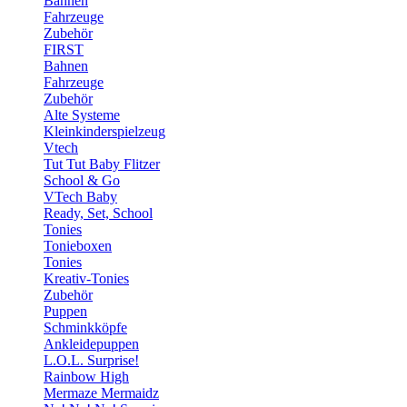
Bahnen
Fahrzeuge
Zubehör
FIRST
Bahnen
Fahrzeuge
Zubehör
Alte Systeme
Kleinkinderspielzeug
Vtech
Tut Tut Baby Flitzer
School & Go
VTech Baby
Ready, Set, School
Tonies
Tonieboxen
Tonies
Kreativ-Tonies
Zubehör
Puppen
Schminkköpfe
Ankleidepuppen
L.O.L. Surprise!
Rainbow High
Mermaze Mermaidz