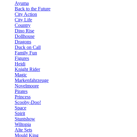
Ayuma
Back to the Future
City Action
City Life
Country
Dino Rise
Dollhouse
Dragons
Duck on Call
Family Fun
Figures
Heidi
Knight Rider
Magic
Markenfahrzeuge
Novelmoore
Pirates
Princess
Scooby-Doo!
Space
Spirit
Stuntshow
Wiltopia
Alte Sets
Mould King