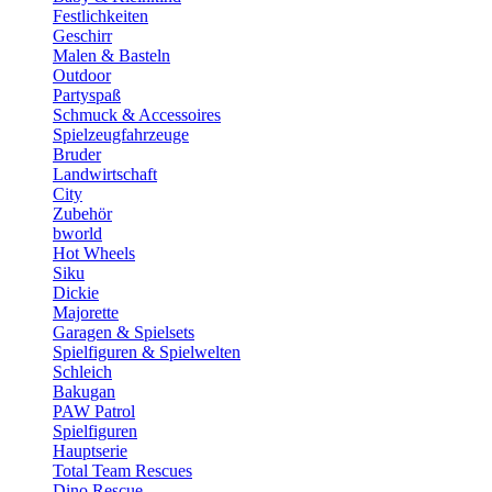
Festlichkeiten
Geschirr
Malen & Basteln
Outdoor
Partyspaß
Schmuck & Accessoires
Spielzeugfahrzeuge
Bruder
Landwirtschaft
City
Zubehör
bworld
Hot Wheels
Siku
Dickie
Majorette
Garagen & Spielsets
Spielfiguren & Spielwelten
Schleich
Bakugan
PAW Patrol
Spielfiguren
Hauptserie
Total Team Rescues
Dino Rescue