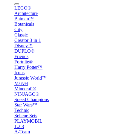
LEGO®
Architecture
Batman™
Botanicals
City
Classic
Creator 3-in-1
Disney™
DUPLO®
Friends
Fortnite®
Harry Potter™
Icons
Jurassic World™
Marvel
Minecraft®
NINJAGO®
Speed Champions
Star Wars™
Technic
Seltene Sets
PLAYMOBIL
1.2.3
A-Team