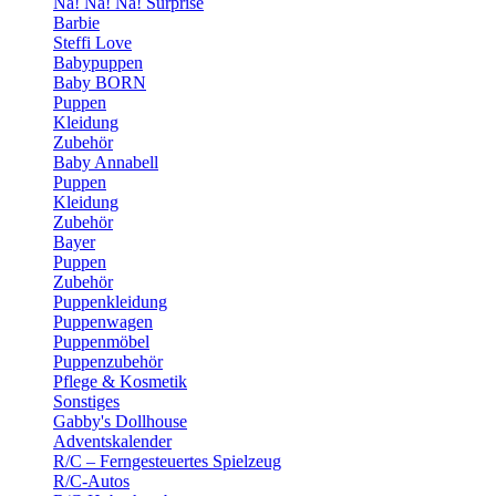
Na! Na! Na! Surprise
Barbie
Steffi Love
Babypuppen
Baby BORN
Puppen
Kleidung
Zubehör
Baby Annabell
Puppen
Kleidung
Zubehör
Bayer
Puppen
Zubehör
Puppenkleidung
Puppenwagen
Puppenmöbel
Puppenzubehör
Pflege & Kosmetik
Sonstiges
Gabby's Dollhouse
Adventskalender
R/C – Ferngesteuertes Spielzeug
R/C-Autos