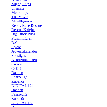
Mighty Pups
Ultimate
Moto Pups
The Movie
Metallfiguren
Ready Race Rescue
Rescue Knights
Big Truck Pups
Plüschfiguren
R/C
Spiele
Adventskalender
Sonstiges
Autorennbahnen
Carrera
GO!!!
Bahnen
Fahrzeuge
Zubehör
DIGITAL 124
Bahnen
Fahrzeuge
Zubehör
DIGITAL 132