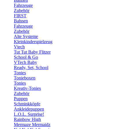
Bahnen
Fahrzeuge
Zubehör
FIRST
Bahnen
Fahrzeuge
Zubehör
Alte Systeme
Kleinkinderspielzeug
Vtech
Tut Tut Baby Flitzer
School & Go
VTech Baby
Ready, Set, School
Tonies
Tonieboxen
Tonies
Kreativ-Tonies
Zubehör
Puppen
Schminkköpfe
Ankleidepuppen
L.O.L. Surprise!
Rainbow High
Mermaze Mermaidz