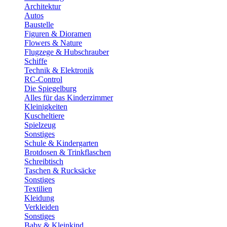
Architektur
Autos
Baustelle
Figuren & Dioramen
Flowers & Nature
Flugzege & Hubschrauber
Schiffe
Technik & Elektronik
RC-Control
Die Spiegelburg
Alles für das Kinderzimmer
Kleinigkeiten
Kuscheltiere
Spielzeug
Sonstiges
Schule & Kindergarten
Brotdosen & Trinkflaschen
Schreibtisch
Taschen & Rucksäcke
Sonstiges
Textilien
Kleidung
Verkleiden
Sonstiges
Baby & Kleinkind