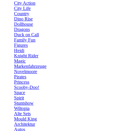
City Action
City Life
Country
Dino Rise
Dollhouse
Dragons
Duck on Call
Family Fun
Figures
Heidi
Knight Rider
Magic
Markenfahrzeuge
Novelmoore
Pirates
Princess
Scooby-Doo!
Space
Spirit
Stuntshow
Wiltopia
Alte Sets
Mould King
Architektur
Autos