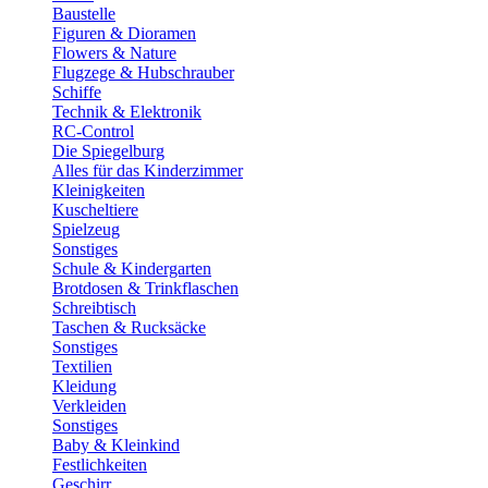
Baustelle
Figuren & Dioramen
Flowers & Nature
Flugzege & Hubschrauber
Schiffe
Technik & Elektronik
RC-Control
Die Spiegelburg
Alles für das Kinderzimmer
Kleinigkeiten
Kuscheltiere
Spielzeug
Sonstiges
Schule & Kindergarten
Brotdosen & Trinkflaschen
Schreibtisch
Taschen & Rucksäcke
Sonstiges
Textilien
Kleidung
Verkleiden
Sonstiges
Baby & Kleinkind
Festlichkeiten
Geschirr