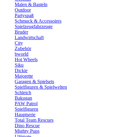
Malen & Basteln
Outdoor
Partyspaß
Schmuck & Accessoires
Spielzeugfahrzeuge
Bruder
Landwirtschaft
City
Zubehör
bworld
Hot Wheels
Siku
Dickie
Majorette
Garagen & Spielsets
Spielfiguren & Spielwelten
Schleich
Bakugan
PAW Patrol
Spielfiguren
Hauptserie
Total Team Rescues
Dino Rescue
Mighty Pups
Ultimate