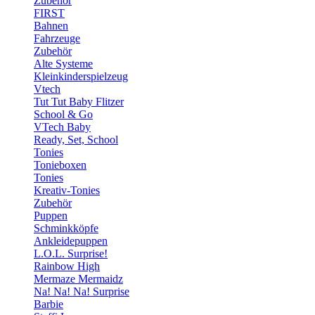
Zubehör
FIRST
Bahnen
Fahrzeuge
Zubehör
Alte Systeme
Kleinkinderspielzeug
Vtech
Tut Tut Baby Flitzer
School & Go
VTech Baby
Ready, Set, School
Tonies
Tonieboxen
Tonies
Kreativ-Tonies
Zubehör
Puppen
Schminkköpfe
Ankleidepuppen
L.O.L. Surprise!
Rainbow High
Mermaze Mermaidz
Na! Na! Na! Surprise
Barbie