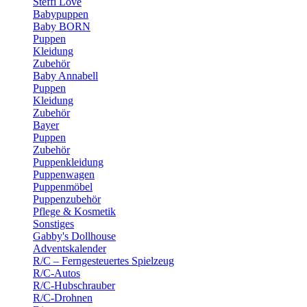
Steffi Love
Babypuppen
Baby BORN
Puppen
Kleidung
Zubehör
Baby Annabell
Puppen
Kleidung
Zubehör
Bayer
Puppen
Zubehör
Puppenkleidung
Puppenwagen
Puppenmöbel
Puppenzubehör
Pflege & Kosmetik
Sonstiges
Gabby's Dollhouse
Adventskalender
R/C – Ferngesteuertes Spielzeug
R/C-Autos
R/C-Hubschrauber
R/C-Drohnen