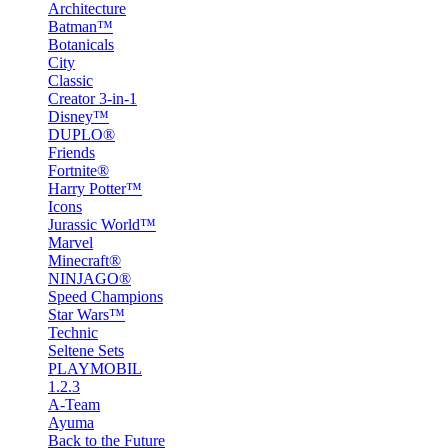
Architecture
Batman™
Botanicals
City
Classic
Creator 3-in-1
Disney™
DUPLO®
Friends
Fortnite®
Harry Potter™
Icons
Jurassic World™
Marvel
Minecraft®
NINJAGO®
Speed Champions
Star Wars™
Technic
Seltene Sets
PLAYMOBIL
1.2.3
A-Team
Ayuma
Back to the Future