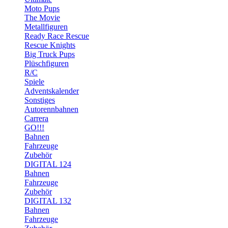
Moto Pups
The Movie
Metallfiguren
Ready Race Rescue
Rescue Knights
Big Truck Pups
Plüschfiguren
R/C
Spiele
Adventskalender
Sonstiges
Autorennbahnen
Carrera
GO!!!
Bahnen
Fahrzeuge
Zubehör
DIGITAL 124
Bahnen
Fahrzeuge
Zubehör
DIGITAL 132
Bahnen
Fahrzeuge