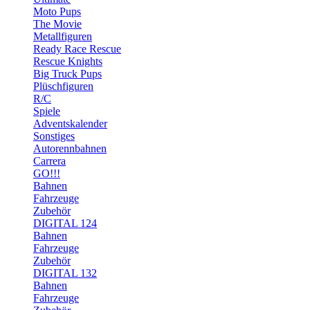
Moto Pups
The Movie
Metallfiguren
Ready Race Rescue
Rescue Knights
Big Truck Pups
Plüschfiguren
R/C
Spiele
Adventskalender
Sonstiges
Autorennbahnen
Carrera
GO!!!
Bahnen
Fahrzeuge
Zubehör
DIGITAL 124
Bahnen
Fahrzeuge
Zubehör
DIGITAL 132
Bahnen
Fahrzeuge