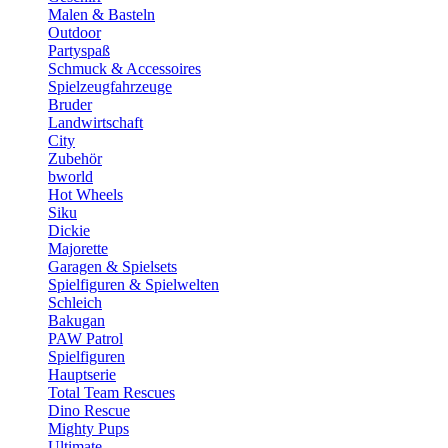
Malen & Basteln
Outdoor
Partyspaß
Schmuck & Accessoires
Spielzeugfahrzeuge
Bruder
Landwirtschaft
City
Zubehör
bworld
Hot Wheels
Siku
Dickie
Majorette
Garagen & Spielsets
Spielfiguren & Spielwelten
Schleich
Bakugan
PAW Patrol
Spielfiguren
Hauptserie
Total Team Rescues
Dino Rescue
Mighty Pups
Ultimate