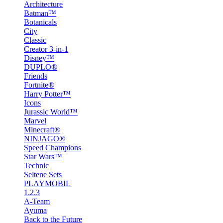
Architecture
Batman™
Botanicals
City
Classic
Creator 3-in-1
Disney™
DUPLO®
Friends
Fortnite®
Harry Potter™
Icons
Jurassic World™
Marvel
Minecraft®
NINJAGO®
Speed Champions
Star Wars™
Technic
Seltene Sets
PLAYMOBIL
1.2.3
A-Team
Ayuma
Back to the Future