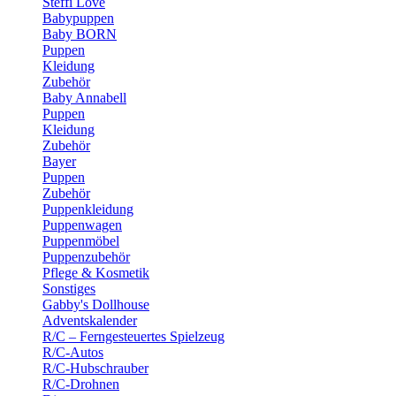
Steffi Love
Babypuppen
Baby BORN
Puppen
Kleidung
Zubehör
Baby Annabell
Puppen
Kleidung
Zubehör
Bayer
Puppen
Zubehör
Puppenkleidung
Puppenwagen
Puppenmöbel
Puppenzubehör
Pflege & Kosmetik
Sonstiges
Gabby's Dollhouse
Adventskalender
R/C – Ferngesteuertes Spielzeug
R/C-Autos
R/C-Hubschrauber
R/C-Drohnen