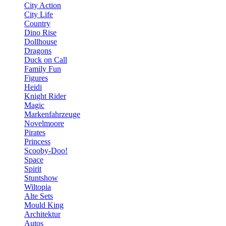
City Action
City Life
Country
Dino Rise
Dollhouse
Dragons
Duck on Call
Family Fun
Figures
Heidi
Knight Rider
Magic
Markenfahrzeuge
Novelmoore
Pirates
Princess
Scooby-Doo!
Space
Spirit
Stuntshow
Wiltopia
Alte Sets
Mould King
Architektur
Autos