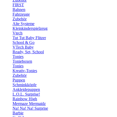
Zubehör
FIRST
Bahnen
Fahrzeuge
Zubehör
Alte Systeme
Kleinkinderspielzeug
Vtech
Tut Tut Baby Flitzer
School & Go
VTech Baby
Ready, Set, School
Tonies
Tonieboxen
Tonies
Kreativ-Tonies
Zubehör
Puppen
Schminkköpfe
Ankleidepuppen
L.O.L. Surprise!
Rainbow High
Mermaze Mermaidz
Na! Na! Na! Surprise
Barbie