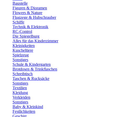
Baustelle
Figuren & Dioramen
Flowers & Nature
Flugzege & Hubschrauber
Schiffe
Technik & Elektronik
RC-Control
Die Spiegelburg
Alles für das Kinderzimmer
Kleinigkeiten
Kuscheltiere
Spielzeug
Sonstiges
Schule & Kindergarten
Brotdosen & Trinkflaschen
Schreibtisch
Taschen & Rucksäcke
Sonstiges
Textilien
Kleidung
Verkleiden
Sonstiges
Baby & Kleinkind
Festlichkeiten
Geschirr