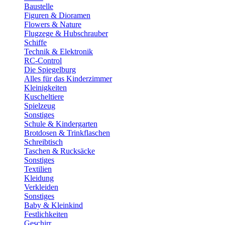
Baustelle
Figuren & Dioramen
Flowers & Nature
Flugzege & Hubschrauber
Schiffe
Technik & Elektronik
RC-Control
Die Spiegelburg
Alles für das Kinderzimmer
Kleinigkeiten
Kuscheltiere
Spielzeug
Sonstiges
Schule & Kindergarten
Brotdosen & Trinkflaschen
Schreibtisch
Taschen & Rucksäcke
Sonstiges
Textilien
Kleidung
Verkleiden
Sonstiges
Baby & Kleinkind
Festlichkeiten
Geschirr