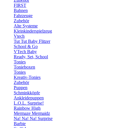
Zubehör
FIRST
Bahnen
Fahrzeuge
Zubehör
Alte Systeme
Kleinkinderspielzeug
Vtech
Tut Tut Baby Flitzer
School & Go
VTech Baby
Ready, Set, School
Tonies
Tonieboxen
Tonies
Kreativ-Tonies
Zubehör
Puppen
Schminkköpfe
Ankleidepuppen
L.O.L. Surprise!
Rainbow High
Mermaze Mermaidz
Na! Na! Na! Surprise
Barbie