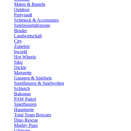
Malen & Basteln
Outdoor
Partyspaß
Schmuck & Accessoires
Spielzeugfahrzeuge
Bruder
Landwirtschaft
City
Zubehör
bworld
Hot Wheels
Siku
Dickie
Majorette
Garagen & Spielsets
Spielfiguren & Spielwelten
Schleich
Bakugan
PAW Patrol
Spielfiguren
Hauptserie
Total Team Rescues
Dino Rescue
Mighty Pups
Ultimate