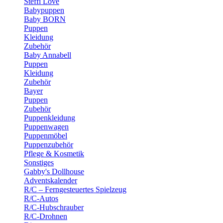
Steffi Love
Babypuppen
Baby BORN
Puppen
Kleidung
Zubehör
Baby Annabell
Puppen
Kleidung
Zubehör
Bayer
Puppen
Zubehör
Puppenkleidung
Puppenwagen
Puppenmöbel
Puppenzubehör
Pflege & Kosmetik
Sonstiges
Gabby's Dollhouse
Adventskalender
R/C – Ferngesteuertes Spielzeug
R/C-Autos
R/C-Hubschrauber
R/C-Drohnen