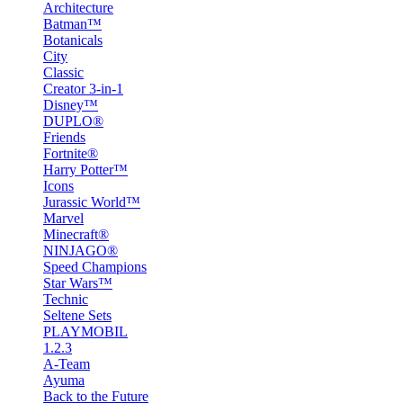
Architecture
Batman™
Botanicals
City
Classic
Creator 3-in-1
Disney™
DUPLO®
Friends
Fortnite®
Harry Potter™
Icons
Jurassic World™
Marvel
Minecraft®
NINJAGO®
Speed Champions
Star Wars™
Technic
Seltene Sets
PLAYMOBIL
1.2.3
A-Team
Ayuma
Back to the Future