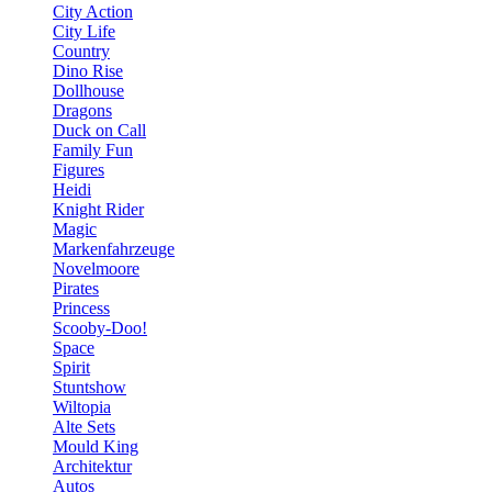
City Action
City Life
Country
Dino Rise
Dollhouse
Dragons
Duck on Call
Family Fun
Figures
Heidi
Knight Rider
Magic
Markenfahrzeuge
Novelmoore
Pirates
Princess
Scooby-Doo!
Space
Spirit
Stuntshow
Wiltopia
Alte Sets
Mould King
Architektur
Autos