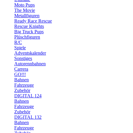
Moto Pups
The Movie
Metallfiguren
Ready Race Rescue
Rescue Knights
Big Truck Pups
Plüschfiguren
R/C
Spiele
Adventskalender
Sonstiges
Autorennbahnen
Carrera
GO!!!
Bahnen
Fahrzeuge
Zubehör
DIGITAL 124
Bahnen
Fahrzeuge
Zubehör
DIGITAL 132
Bahnen
Fahrzeuge