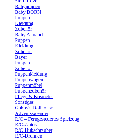
Steffi Love
Babypuppen
Baby BORN
Puppen
Kleidung
Zubehör
Baby Annabell
Puppen
Kleidung
Zubehör
Bayer
Puppen
Zubehör
Puppenkleidung
Puppenwagen
Puppenmöbel
Puppenzubehör
Pflege & Kosmetik
Sonstiges
Gabby's Dollhouse
Adventskalender
R/C – Ferngesteuertes Spielzeug
R/C-Autos
R/C-Hubschrauber
R/C-Drohnen