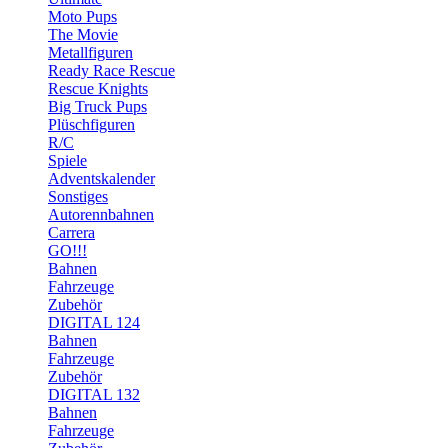
Moto Pups
The Movie
Metallfiguren
Ready Race Rescue
Rescue Knights
Big Truck Pups
Plüschfiguren
R/C
Spiele
Adventskalender
Sonstiges
Autorennbahnen
Carrera
GO!!!
Bahnen
Fahrzeuge
Zubehör
DIGITAL 124
Bahnen
Fahrzeuge
Zubehör
DIGITAL 132
Bahnen
Fahrzeuge