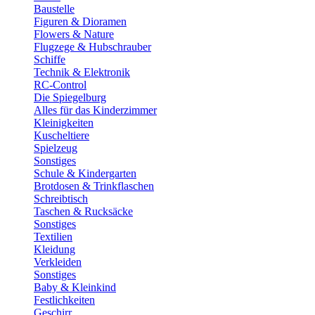
Baustelle
Figuren & Dioramen
Flowers & Nature
Flugzege & Hubschrauber
Schiffe
Technik & Elektronik
RC-Control
Die Spiegelburg
Alles für das Kinderzimmer
Kleinigkeiten
Kuscheltiere
Spielzeug
Sonstiges
Schule & Kindergarten
Brotdosen & Trinkflaschen
Schreibtisch
Taschen & Rucksäcke
Sonstiges
Textilien
Kleidung
Verkleiden
Sonstiges
Baby & Kleinkind
Festlichkeiten
Geschirr