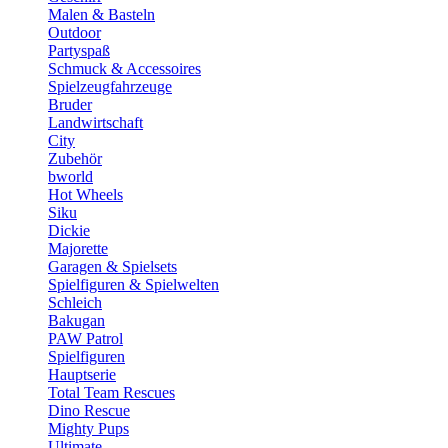
Malen & Basteln
Outdoor
Partyspaß
Schmuck & Accessoires
Spielzeugfahrzeuge
Bruder
Landwirtschaft
City
Zubehör
bworld
Hot Wheels
Siku
Dickie
Majorette
Garagen & Spielsets
Spielfiguren & Spielwelten
Schleich
Bakugan
PAW Patrol
Spielfiguren
Hauptserie
Total Team Rescues
Dino Rescue
Mighty Pups
Ultimate