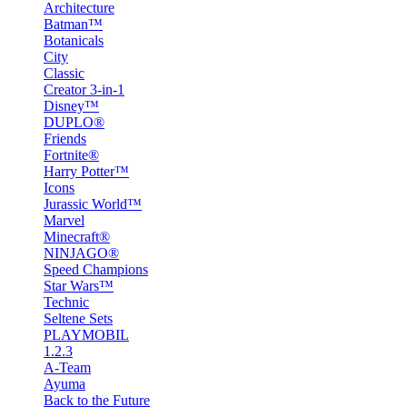
Architecture
Batman™
Botanicals
City
Classic
Creator 3-in-1
Disney™
DUPLO®
Friends
Fortnite®
Harry Potter™
Icons
Jurassic World™
Marvel
Minecraft®
NINJAGO®
Speed Champions
Star Wars™
Technic
Seltene Sets
PLAYMOBIL
1.2.3
A-Team
Ayuma
Back to the Future