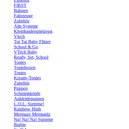
Zubehör
FIRST
Bahnen
Fahrzeuge
Zubehör
Alte Systeme
Kleinkinderspielzeug
Vtech
Tut Tut Baby Flitzer
School & Go
VTech Baby
Ready, Set, School
Tonies
Tonieboxen
Tonies
Kreativ-Tonies
Zubehör
Puppen
Schminkköpfe
Ankleidepuppen
L.O.L. Surprise!
Rainbow High
Mermaze Mermaidz
Na! Na! Na! Surprise
Barbie