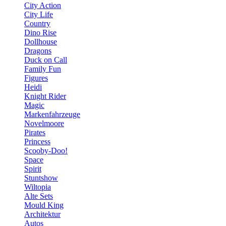
City Action
City Life
Country
Dino Rise
Dollhouse
Dragons
Duck on Call
Family Fun
Figures
Heidi
Knight Rider
Magic
Markenfahrzeuge
Novelmoore
Pirates
Princess
Scooby-Doo!
Space
Spirit
Stuntshow
Wiltopia
Alte Sets
Mould King
Architektur
Autos