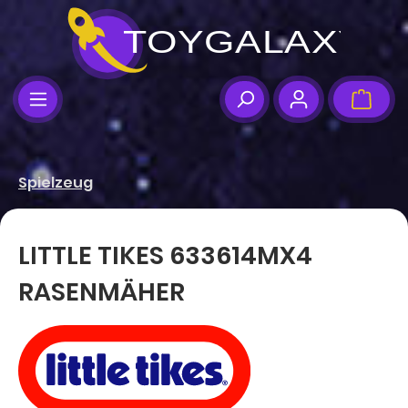
Zum Hauptinhalt springen
Ware
Spielzeug
LITTLE TIKES 633614MX4
RASENMÄHER