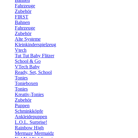
Bahnen
Fahrzeuge
Zubehör
FIRST
Bahnen
Fahrzeuge
Zubehör
Alte Systeme
Kleinkinderspielzeug
Vtech
Tut Tut Baby Flitzer
School & Go
VTech Baby
Ready, Set, School
Tonies
Tonieboxen
Tonies
Kreativ-Tonies
Zubehör
Puppen
Schminkköpfe
Ankleidepuppen
L.O.L. Surprise!
Rainbow High
Mermaze Mermaidz