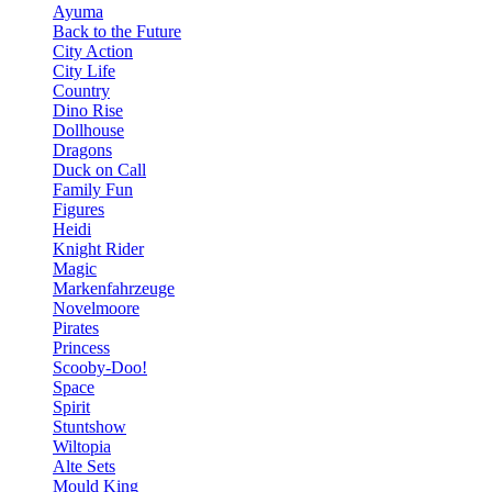
Ayuma
Back to the Future
City Action
City Life
Country
Dino Rise
Dollhouse
Dragons
Duck on Call
Family Fun
Figures
Heidi
Knight Rider
Magic
Markenfahrzeuge
Novelmoore
Pirates
Princess
Scooby-Doo!
Space
Spirit
Stuntshow
Wiltopia
Alte Sets
Mould King