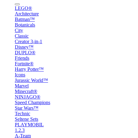
LEGO®
Architecture
Batman™
Botanicals
City
Classic
Creator 3-in-1
Disney™
DUPLO®
Friends
Fortnite®
Harry Potter™
Icons
Jurassic World™
Marvel
Minecraft®
NINJAGO®
Speed Champions
Star Wars™
Technic
Seltene Sets
PLAYMOBIL
1.2.3
A-Team