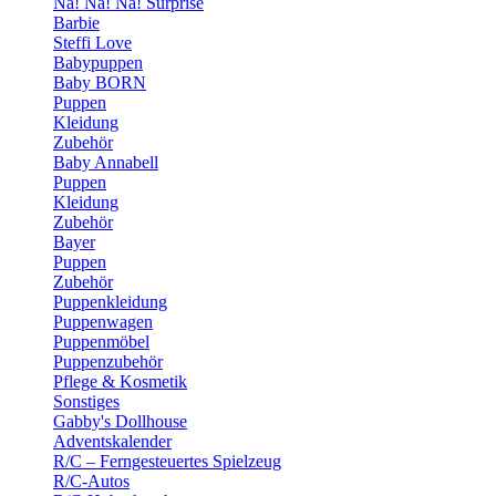
Na! Na! Na! Surprise
Barbie
Steffi Love
Babypuppen
Baby BORN
Puppen
Kleidung
Zubehör
Baby Annabell
Puppen
Kleidung
Zubehör
Bayer
Puppen
Zubehör
Puppenkleidung
Puppenwagen
Puppenmöbel
Puppenzubehör
Pflege & Kosmetik
Sonstiges
Gabby's Dollhouse
Adventskalender
R/C – Ferngesteuertes Spielzeug
R/C-Autos