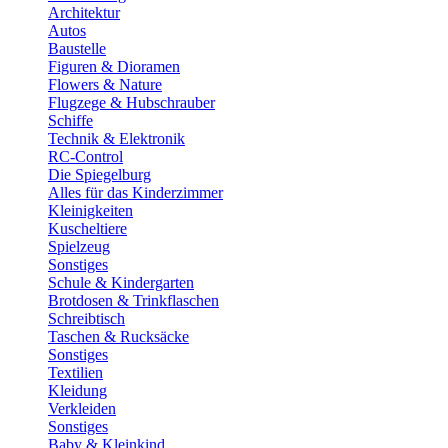
Architektur
Autos
Baustelle
Figuren & Dioramen
Flowers & Nature
Flugzege & Hubschrauber
Schiffe
Technik & Elektronik
RC-Control
Die Spiegelburg
Alles für das Kinderzimmer
Kleinigkeiten
Kuscheltiere
Spielzeug
Sonstiges
Schule & Kindergarten
Brotdosen & Trinkflaschen
Schreibtisch
Taschen & Rucksäcke
Sonstiges
Textilien
Kleidung
Verkleiden
Sonstiges
Baby & Kleinkind