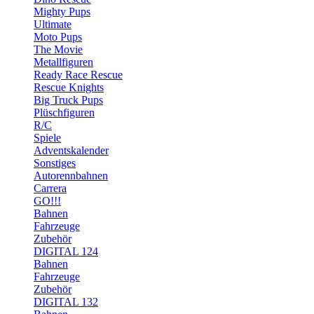
Mighty Pups
Ultimate
Moto Pups
The Movie
Metallfiguren
Ready Race Rescue
Rescue Knights
Big Truck Pups
Plüschfiguren
R/C
Spiele
Adventskalender
Sonstiges
Autorennbahnen
Carrera
GO!!!
Bahnen
Fahrzeuge
Zubehör
DIGITAL 124
Bahnen
Fahrzeuge
Zubehör
DIGITAL 132