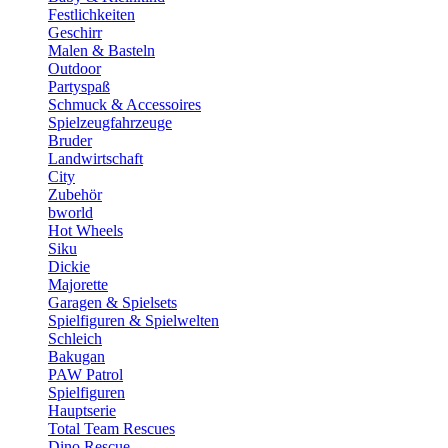
Festlichkeiten
Geschirr
Malen & Basteln
Outdoor
Partyspaß
Schmuck & Accessoires
Spielzeugfahrzeuge
Bruder
Landwirtschaft
City
Zubehör
bworld
Hot Wheels
Siku
Dickie
Majorette
Garagen & Spielsets
Spielfiguren & Spielwelten
Schleich
Bakugan
PAW Patrol
Spielfiguren
Hauptserie
Total Team Rescues
Dino Rescue