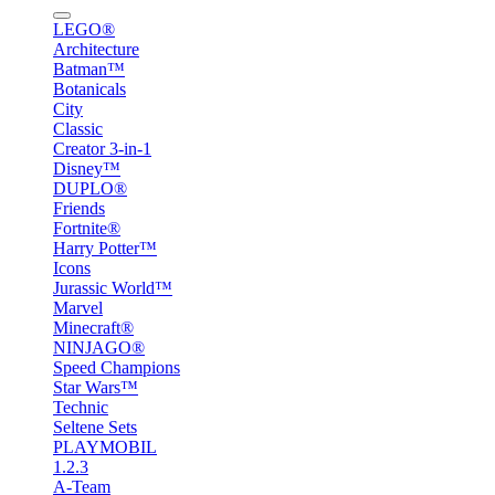
LEGO®
Architecture
Batman™
Botanicals
City
Classic
Creator 3-in-1
Disney™
DUPLO®
Friends
Fortnite®
Harry Potter™
Icons
Jurassic World™
Marvel
Minecraft®
NINJAGO®
Speed Champions
Star Wars™
Technic
Seltene Sets
PLAYMOBIL
1.2.3
A-Team