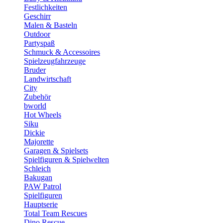
Festlichkeiten
Geschirr
Malen & Basteln
Outdoor
Partyspaß
Schmuck & Accessoires
Spielzeugfahrzeuge
Bruder
Landwirtschaft
City
Zubehör
bworld
Hot Wheels
Siku
Dickie
Majorette
Garagen & Spielsets
Spielfiguren & Spielwelten
Schleich
Bakugan
PAW Patrol
Spielfiguren
Hauptserie
Total Team Rescues
Dino Rescue