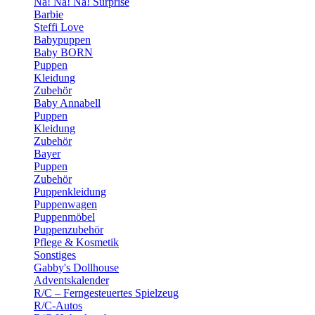
Na! Na! Na! Surprise
Barbie
Steffi Love
Babypuppen
Baby BORN
Puppen
Kleidung
Zubehör
Baby Annabell
Puppen
Kleidung
Zubehör
Bayer
Puppen
Zubehör
Puppenkleidung
Puppenwagen
Puppenmöbel
Puppenzubehör
Pflege & Kosmetik
Sonstiges
Gabby's Dollhouse
Adventskalender
R/C – Ferngesteuertes Spielzeug
R/C-Autos