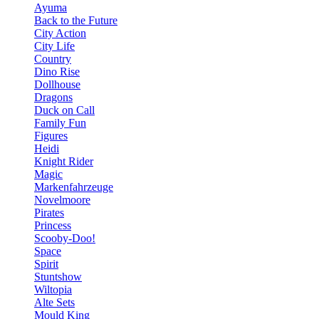
Ayuma
Back to the Future
City Action
City Life
Country
Dino Rise
Dollhouse
Dragons
Duck on Call
Family Fun
Figures
Heidi
Knight Rider
Magic
Markenfahrzeuge
Novelmoore
Pirates
Princess
Scooby-Doo!
Space
Spirit
Stuntshow
Wiltopia
Alte Sets
Mould King