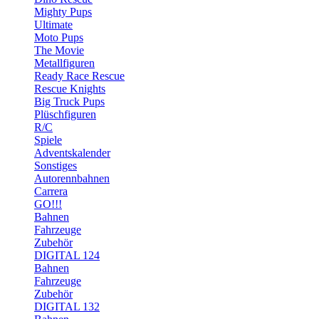
Mighty Pups
Ultimate
Moto Pups
The Movie
Metallfiguren
Ready Race Rescue
Rescue Knights
Big Truck Pups
Plüschfiguren
R/C
Spiele
Adventskalender
Sonstiges
Autorennbahnen
Carrera
GO!!!
Bahnen
Fahrzeuge
Zubehör
DIGITAL 124
Bahnen
Fahrzeuge
Zubehör
DIGITAL 132