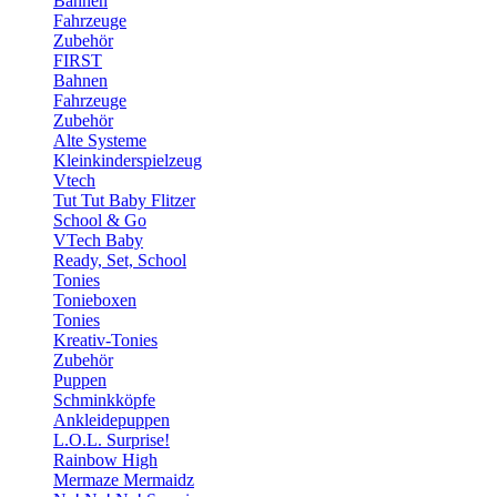
Bahnen
Fahrzeuge
Zubehör
FIRST
Bahnen
Fahrzeuge
Zubehör
Alte Systeme
Kleinkinderspielzeug
Vtech
Tut Tut Baby Flitzer
School & Go
VTech Baby
Ready, Set, School
Tonies
Tonieboxen
Tonies
Kreativ-Tonies
Zubehör
Puppen
Schminkköpfe
Ankleidepuppen
L.O.L. Surprise!
Rainbow High
Mermaze Mermaidz