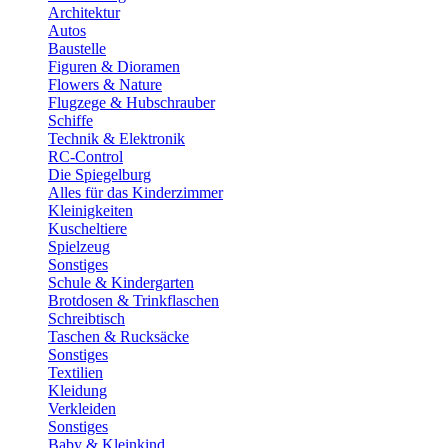
Architektur
Autos
Baustelle
Figuren & Dioramen
Flowers & Nature
Flugzege & Hubschrauber
Schiffe
Technik & Elektronik
RC-Control
Die Spiegelburg
Alles für das Kinderzimmer
Kleinigkeiten
Kuscheltiere
Spielzeug
Sonstiges
Schule & Kindergarten
Brotdosen & Trinkflaschen
Schreibtisch
Taschen & Rucksäcke
Sonstiges
Textilien
Kleidung
Verkleiden
Sonstiges
Baby & Kleinkind