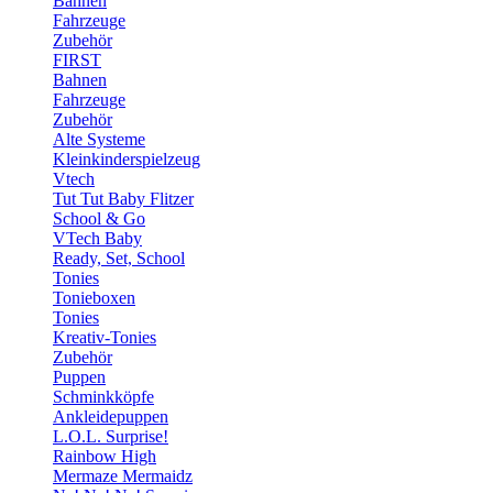
Bahnen
Fahrzeuge
Zubehör
FIRST
Bahnen
Fahrzeuge
Zubehör
Alte Systeme
Kleinkinderspielzeug
Vtech
Tut Tut Baby Flitzer
School & Go
VTech Baby
Ready, Set, School
Tonies
Tonieboxen
Tonies
Kreativ-Tonies
Zubehör
Puppen
Schminkköpfe
Ankleidepuppen
L.O.L. Surprise!
Rainbow High
Mermaze Mermaidz