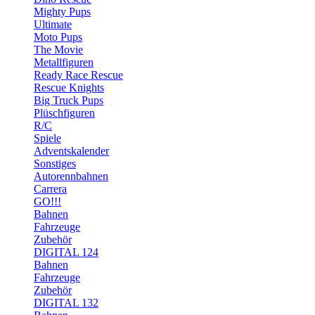
Mighty Pups
Ultimate
Moto Pups
The Movie
Metallfiguren
Ready Race Rescue
Rescue Knights
Big Truck Pups
Plüschfiguren
R/C
Spiele
Adventskalender
Sonstiges
Autorennbahnen
Carrera
GO!!!
Bahnen
Fahrzeuge
Zubehör
DIGITAL 124
Bahnen
Fahrzeuge
Zubehör
DIGITAL 132