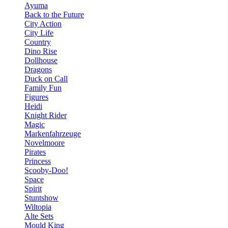
Ayuma
Back to the Future
City Action
City Life
Country
Dino Rise
Dollhouse
Dragons
Duck on Call
Family Fun
Figures
Heidi
Knight Rider
Magic
Markenfahrzeuge
Novelmoore
Pirates
Princess
Scooby-Doo!
Space
Spirit
Stuntshow
Wiltopia
Alte Sets
Mould King