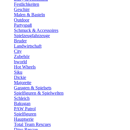
Festlichkeiten
Geschirr
Malen & Basteln
Outdoor
Partyspaß
Schmuck & Accessoires
Spielzeugfahrzeuge
Bruder
Landwirtschaft
City
Zubehör
bworld
Hot Wheels
Siku
Dickie
Majorette
Garagen & Spielsets
Spielfiguren & Spielwelten
Schleich
Bakugan
PAW Patrol
Spielfiguren
Hauptserie
Total Team Rescues
Dino Rescue