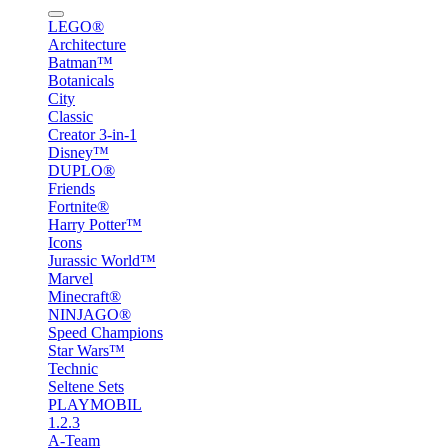
LEGO®
Architecture
Batman™
Botanicals
City
Classic
Creator 3-in-1
Disney™
DUPLO®
Friends
Fortnite®
Harry Potter™
Icons
Jurassic World™
Marvel
Minecraft®
NINJAGO®
Speed Champions
Star Wars™
Technic
Seltene Sets
PLAYMOBIL
1.2.3
A-Team