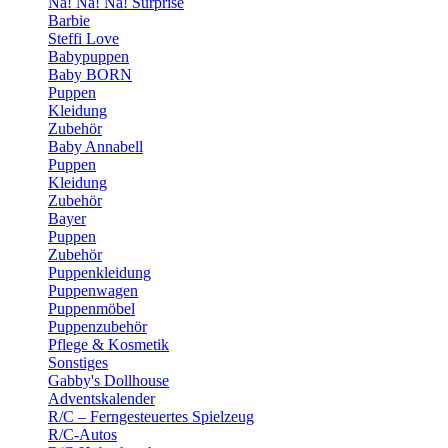
Na! Na! Na! Surprise
Barbie
Steffi Love
Babypuppen
Baby BORN
Puppen
Kleidung
Zubehör
Baby Annabell
Puppen
Kleidung
Zubehör
Bayer
Puppen
Zubehör
Puppenkleidung
Puppenwagen
Puppenmöbel
Puppenzubehör
Pflege & Kosmetik
Sonstiges
Gabby's Dollhouse
Adventskalender
R/C – Ferngesteuertes Spielzeug
R/C-Autos