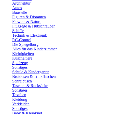
Architektur
Autos
Baustelle
Figuren & Dioramen
Flowers & Nature
Flugzege & Hubschrauber
Schiffe
Technik & Elektronik
RC-Control
Die Spiegelburg
Alles für das Kinderzimmer
Kleinigkeiten
Kuscheltiere
Spielzeug
Sonstiges
Schule & Kindergarten
Brotdosen & Trinkflaschen
Schreibtisch
Taschen & Rucksäcke
Sonstiges
Textilien
Kleidung
Verkleiden
Sonstiges
Baby & Kleinkind