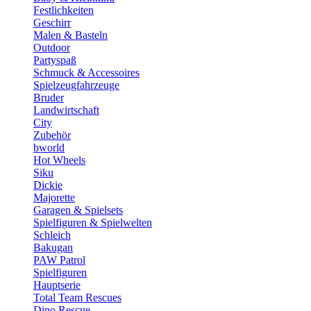
Festlichkeiten
Geschirr
Malen & Basteln
Outdoor
Partyspaß
Schmuck & Accessoires
Spielzeugfahrzeuge
Bruder
Landwirtschaft
City
Zubehör
bworld
Hot Wheels
Siku
Dickie
Majorette
Garagen & Spielsets
Spielfiguren & Spielwelten
Schleich
Bakugan
PAW Patrol
Spielfiguren
Hauptserie
Total Team Rescues
Dino Rescue