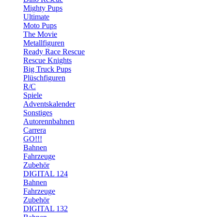
Mighty Pups
Ultimate
Moto Pups
The Movie
Metallfiguren
Ready Race Rescue
Rescue Knights
Big Truck Pups
Plüschfiguren
R/C
Spiele
Adventskalender
Sonstiges
Autorennbahnen
Carrera
GO!!!
Bahnen
Fahrzeuge
Zubehör
DIGITAL 124
Bahnen
Fahrzeuge
Zubehör
DIGITAL 132