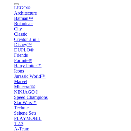
LEGO®
Architecture
Batman™
Botanicals
City
Classic
Creator 3-in-1
Disney™
DUPLO®
Friends
Fortnite®
Harry Potter™
Icons
Jurassic World™
Marvel
Minecraft®
NINJAGO®
Speed Champions
Star Wars™
Technic
Seltene Sets
PLAYMOBIL
1.2.3
A-Team