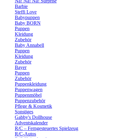
Na! Na! Na! Surprise
Barbie
Steffi Love
Babypuppen
Baby BORN
Puppen
Kleidung
Zubehör
Baby Annabell
Puppen
Kleidung
Zubehör
Bayer
Puppen
Zubehör
Puppenkleidung
Puppenwagen
Puppenmöbel
Puppenzubehör
Pflege & Kosmetik
Sonstiges
Gabby's Dollhouse
Adventskalender
R/C – Ferngesteuertes Spielzeug
R/C-Autos