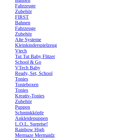
Bahnen
Fahrzeuge
Zubehör
FIRST
Bahnen
Fahrzeuge
Zubehör
Alte Systeme
Kleinkinderspielzeug
Vtech
Tut Tut Baby Flitzer
School & Go
VTech Baby
Ready, Set, School
Tonies
Tonieboxen
Tonies
Kreativ-Tonies
Zubehör
Puppen
Schminkköpfe
Ankleidepuppen
L.O.L. Surprise!
Rainbow High
Mermaze Mermaidz