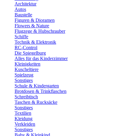
Architektur
Autos
Baustelle
Figuren & Dioramen
Flowers & Nature
Flugzege & Hubschrauber
Schiffe
Technik & Elektronik
RC-Control
Die Spiegelburg
Alles für das Kinderzimmer
Kleinigkeiten
Kuscheltiere
Spielzeug
Sonstiges
Schule & Kindergarten
Brotdosen & Trinkflaschen
Schreibtisch
Taschen & Rucksäcke
Sonstiges
Textilien
Kleidung
Verkleiden
Sonstiges
Baby & Kleinkind