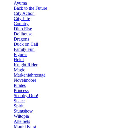
Ayuma
Back to the Future
City Action
City Life
Country
Dino Rise
Dollhouse
Dragons
Duck on Call
Family Fun
Figures
Heidi
Knight Rider
Magic
Markenfahrzeuge
Novelmoore
Pirates
Princess
Scooby-Doo!
Space
Spirit
Stuntshow
Wiltopia
Alte Sets
Mould King