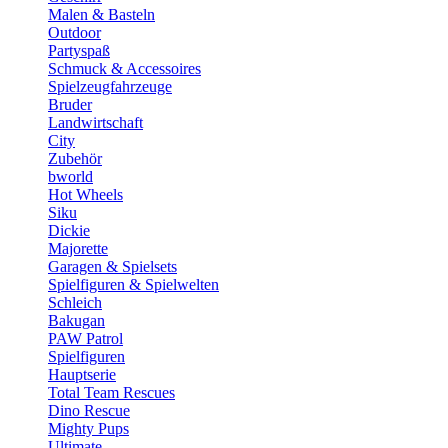
Malen & Basteln
Outdoor
Partyspaß
Schmuck & Accessoires
Spielzeugfahrzeuge
Bruder
Landwirtschaft
City
Zubehör
bworld
Hot Wheels
Siku
Dickie
Majorette
Garagen & Spielsets
Spielfiguren & Spielwelten
Schleich
Bakugan
PAW Patrol
Spielfiguren
Hauptserie
Total Team Rescues
Dino Rescue
Mighty Pups
Ultimate