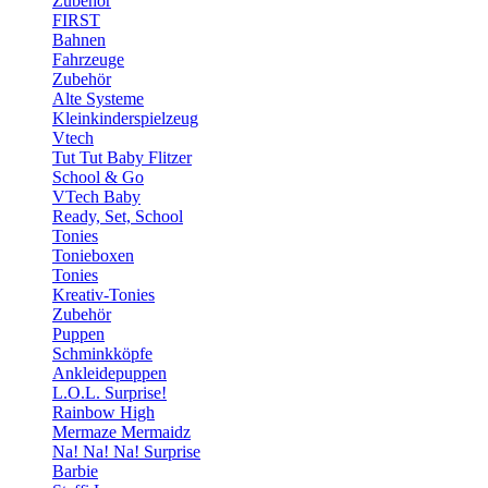
Zubehör
FIRST
Bahnen
Fahrzeuge
Zubehör
Alte Systeme
Kleinkinderspielzeug
Vtech
Tut Tut Baby Flitzer
School & Go
VTech Baby
Ready, Set, School
Tonies
Tonieboxen
Tonies
Kreativ-Tonies
Zubehör
Puppen
Schminkköpfe
Ankleidepuppen
L.O.L. Surprise!
Rainbow High
Mermaze Mermaidz
Na! Na! Na! Surprise
Barbie