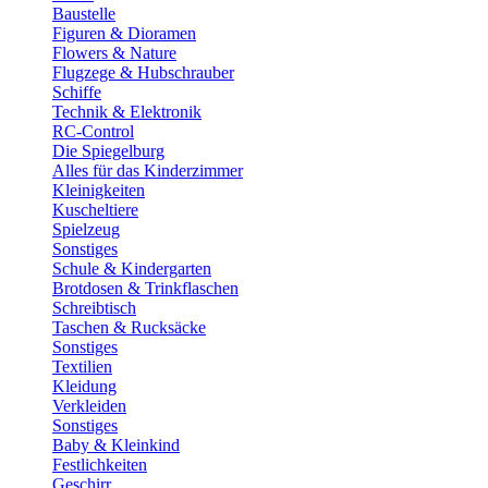
Baustelle
Figuren & Dioramen
Flowers & Nature
Flugzege & Hubschrauber
Schiffe
Technik & Elektronik
RC-Control
Die Spiegelburg
Alles für das Kinderzimmer
Kleinigkeiten
Kuscheltiere
Spielzeug
Sonstiges
Schule & Kindergarten
Brotdosen & Trinkflaschen
Schreibtisch
Taschen & Rucksäcke
Sonstiges
Textilien
Kleidung
Verkleiden
Sonstiges
Baby & Kleinkind
Festlichkeiten
Geschirr