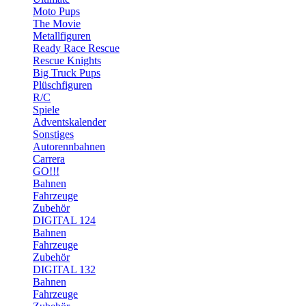
Moto Pups
The Movie
Metallfiguren
Ready Race Rescue
Rescue Knights
Big Truck Pups
Plüschfiguren
R/C
Spiele
Adventskalender
Sonstiges
Autorennbahnen
Carrera
GO!!!
Bahnen
Fahrzeuge
Zubehör
DIGITAL 124
Bahnen
Fahrzeuge
Zubehör
DIGITAL 132
Bahnen
Fahrzeuge