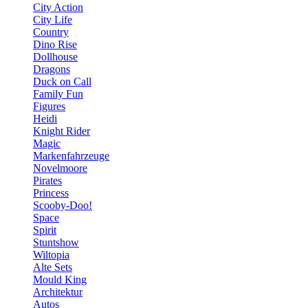
City Action
City Life
Country
Dino Rise
Dollhouse
Dragons
Duck on Call
Family Fun
Figures
Heidi
Knight Rider
Magic
Markenfahrzeuge
Novelmoore
Pirates
Princess
Scooby-Doo!
Space
Spirit
Stuntshow
Wiltopia
Alte Sets
Mould King
Architektur
Autos