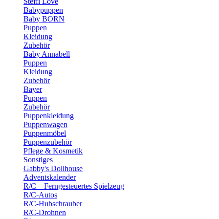
Steffi Love
Babypuppen
Baby BORN
Puppen
Kleidung
Zubehör
Baby Annabell
Puppen
Kleidung
Zubehör
Bayer
Puppen
Zubehör
Puppenkleidung
Puppenwagen
Puppenmöbel
Puppenzubehör
Pflege & Kosmetik
Sonstiges
Gabby's Dollhouse
Adventskalender
R/C – Ferngesteuertes Spielzeug
R/C-Autos
R/C-Hubschrauber
R/C-Drohnen