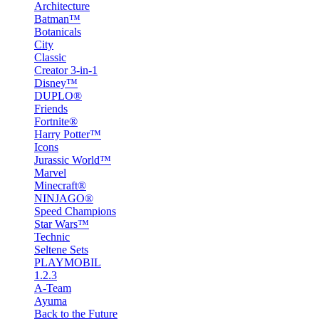
Architecture
Batman™
Botanicals
City
Classic
Creator 3-in-1
Disney™
DUPLO®
Friends
Fortnite®
Harry Potter™
Icons
Jurassic World™
Marvel
Minecraft®
NINJAGO®
Speed Champions
Star Wars™
Technic
Seltene Sets
PLAYMOBIL
1.2.3
A-Team
Ayuma
Back to the Future