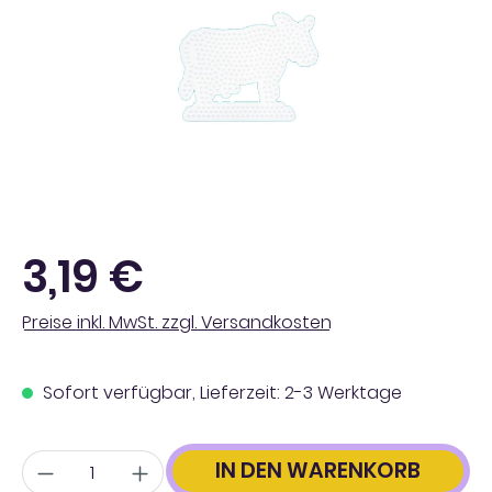
Regulärer Preis:
3,19 €
Preise inkl. MwSt. zzgl. Versandkosten
Sofort verfügbar, Lieferzeit: 2-3 Werktage
Anzahl
IN DEN WARENKORB