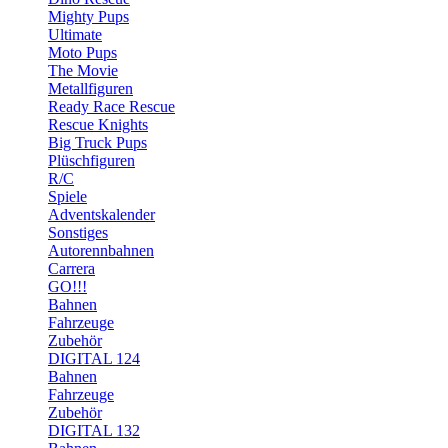
Mighty Pups
Ultimate
Moto Pups
The Movie
Metallfiguren
Ready Race Rescue
Rescue Knights
Big Truck Pups
Plüschfiguren
R/C
Spiele
Adventskalender
Sonstiges
Autorennbahnen
Carrera
GO!!!
Bahnen
Fahrzeuge
Zubehör
DIGITAL 124
Bahnen
Fahrzeuge
Zubehör
DIGITAL 132