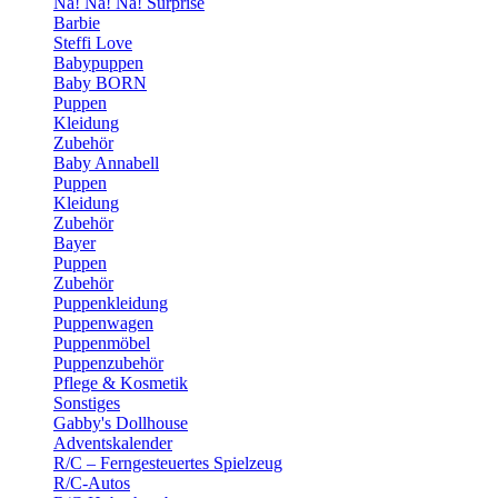
Na! Na! Na! Surprise
Barbie
Steffi Love
Babypuppen
Baby BORN
Puppen
Kleidung
Zubehör
Baby Annabell
Puppen
Kleidung
Zubehör
Bayer
Puppen
Zubehör
Puppenkleidung
Puppenwagen
Puppenmöbel
Puppenzubehör
Pflege & Kosmetik
Sonstiges
Gabby's Dollhouse
Adventskalender
R/C – Ferngesteuertes Spielzeug
R/C-Autos