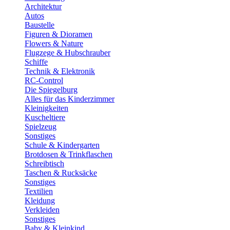
Architektur
Autos
Baustelle
Figuren & Dioramen
Flowers & Nature
Flugzege & Hubschrauber
Schiffe
Technik & Elektronik
RC-Control
Die Spiegelburg
Alles für das Kinderzimmer
Kleinigkeiten
Kuscheltiere
Spielzeug
Sonstiges
Schule & Kindergarten
Brotdosen & Trinkflaschen
Schreibtisch
Taschen & Rucksäcke
Sonstiges
Textilien
Kleidung
Verkleiden
Sonstiges
Baby & Kleinkind