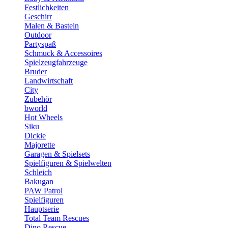
Festlichkeiten
Geschirr
Malen & Basteln
Outdoor
Partyspaß
Schmuck & Accessoires
Spielzeugfahrzeuge
Bruder
Landwirtschaft
City
Zubehör
bworld
Hot Wheels
Siku
Dickie
Majorette
Garagen & Spielsets
Spielfiguren & Spielwelten
Schleich
Bakugan
PAW Patrol
Spielfiguren
Hauptserie
Total Team Rescues
Dino Rescue