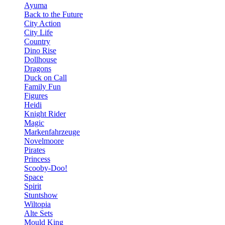
Ayuma
Back to the Future
City Action
City Life
Country
Dino Rise
Dollhouse
Dragons
Duck on Call
Family Fun
Figures
Heidi
Knight Rider
Magic
Markenfahrzeuge
Novelmoore
Pirates
Princess
Scooby-Doo!
Space
Spirit
Stuntshow
Wiltopia
Alte Sets
Mould King