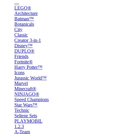
LEGO®
Architecture
Batman™
Botanicals
City
Classic
Creator 3-in-1
Disney™
DUPLO®
Friends
Fortnite®
Harry Potter™
Icons
Jurassic World™
Marvel
Minecraft®
NINJAGO®
Speed Champions
Star Wars™
Technic
Seltene Sets
PLAYMOBIL
1.2.3
A-Team