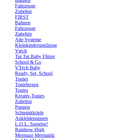
Bahnen
Fahrzeuge
Zubehör
FIRST
Bahnen
Fahrzeuge
Zubehör
Alte Systeme
Kleinkinderspielzeug
Vtech
Tut Tut Baby Flitzer
School & Go
VTech Baby
Ready, Set, School
Tonies
Tonieboxen
Tonies
Kreativ-Tonies
Zubehör
Puppen
Schminkköpfe
Ankleidepuppen
L.O.L. Surprise!
Rainbow High
Mermaze Mermaidz