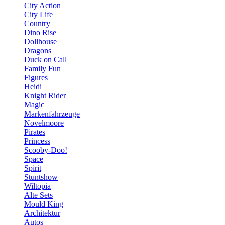
City Action
City Life
Country
Dino Rise
Dollhouse
Dragons
Duck on Call
Family Fun
Figures
Heidi
Knight Rider
Magic
Markenfahrzeuge
Novelmoore
Pirates
Princess
Scooby-Doo!
Space
Spirit
Stuntshow
Wiltopia
Alte Sets
Mould King
Architektur
Autos