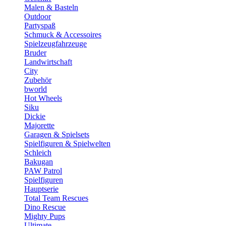
Malen & Basteln
Outdoor
Partyspaß
Schmuck & Accessoires
Spielzeugfahrzeuge
Bruder
Landwirtschaft
City
Zubehör
bworld
Hot Wheels
Siku
Dickie
Majorette
Garagen & Spielsets
Spielfiguren & Spielwelten
Schleich
Bakugan
PAW Patrol
Spielfiguren
Hauptserie
Total Team Rescues
Dino Rescue
Mighty Pups
Ultimate