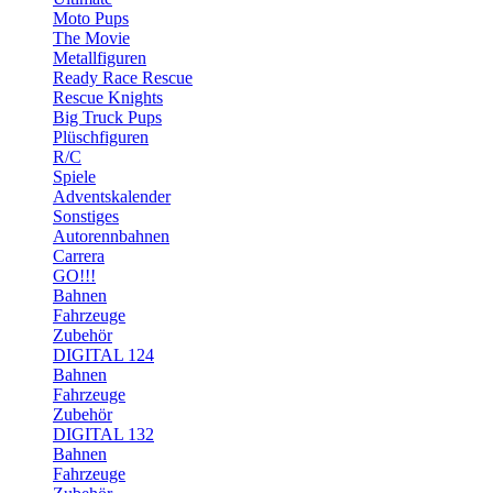
Moto Pups
The Movie
Metallfiguren
Ready Race Rescue
Rescue Knights
Big Truck Pups
Plüschfiguren
R/C
Spiele
Adventskalender
Sonstiges
Autorennbahnen
Carrera
GO!!!
Bahnen
Fahrzeuge
Zubehör
DIGITAL 124
Bahnen
Fahrzeuge
Zubehör
DIGITAL 132
Bahnen
Fahrzeuge