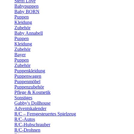
Steffi Love
Babypuppen
Baby BORN
Puppen
Kleidung
Zubehör
Baby Annabell
Puppen
Kleidung
Zubehör
Bayer
Puppen
Zubehör
Puppenkleidung
Puppenwagen
Puppenmöbel
Puppenzubehör
Pflege & Kosmetik
Sonstiges
Gabby's Dollhouse
Adventskalender
R/C – Ferngesteuertes Spielzeug
R/C-Autos
R/C-Hubschrauber
R/C-Drohnen