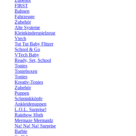
Zubehör
FIRST
Bahnen
Fahrzeuge
Zubehör
Alte Systeme
Kleinkinderspielzeug
Vtech
Tut Tut Baby Flitzer
School & Go
VTech Baby
Ready, Set, School
Tonies
Tonieboxen
Tonies
Kreativ-Tonies
Zubehör
Puppen
Schminkköpfe
Ankleidepuppen
L.O.L. Surprise!
Rainbow High
Mermaze Mermaidz
Na! Na! Na! Surprise
Barbie