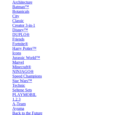
Architecture
Batman™
Botanicals
City
Classic
Creator 3-in-1
Disney™
DUPLO®
Friends
Fortnite®
Harry Potter™
Icons
Jurassic World™
Marvel
Minecraft®
NINJAGO®
Speed Champions
Star Wars™
Technic
Seltene Sets
PLAYMOBIL
1.2.3
A-Team
Ayuma
Back to the Future