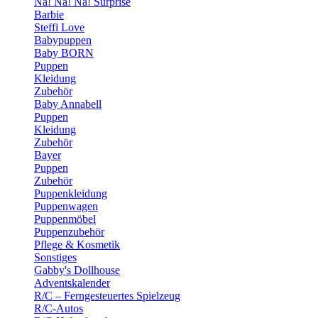
Na! Na! Na! Surprise
Barbie
Steffi Love
Babypuppen
Baby BORN
Puppen
Kleidung
Zubehör
Baby Annabell
Puppen
Kleidung
Zubehör
Bayer
Puppen
Zubehör
Puppenkleidung
Puppenwagen
Puppenmöbel
Puppenzubehör
Pflege & Kosmetik
Sonstiges
Gabby's Dollhouse
Adventskalender
R/C – Ferngesteuertes Spielzeug
R/C-Autos