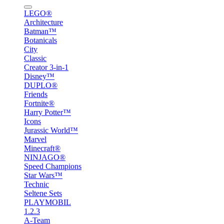
LEGO®
Architecture
Batman™
Botanicals
City
Classic
Creator 3-in-1
Disney™
DUPLO®
Friends
Fortnite®
Harry Potter™
Icons
Jurassic World™
Marvel
Minecraft®
NINJAGO®
Speed Champions
Star Wars™
Technic
Seltene Sets
PLAYMOBIL
1.2.3
A-Team