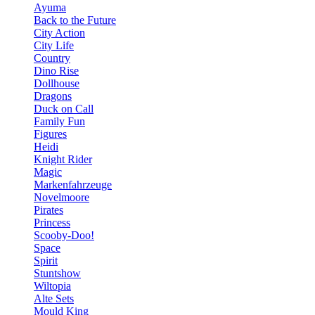
Ayuma
Back to the Future
City Action
City Life
Country
Dino Rise
Dollhouse
Dragons
Duck on Call
Family Fun
Figures
Heidi
Knight Rider
Magic
Markenfahrzeuge
Novelmoore
Pirates
Princess
Scooby-Doo!
Space
Spirit
Stuntshow
Wiltopia
Alte Sets
Mould King