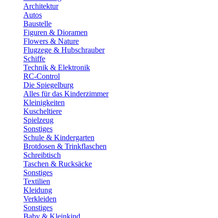
Architektur
Autos
Baustelle
Figuren & Dioramen
Flowers & Nature
Flugzege & Hubschrauber
Schiffe
Technik & Elektronik
RC-Control
Die Spiegelburg
Alles für das Kinderzimmer
Kleinigkeiten
Kuscheltiere
Spielzeug
Sonstiges
Schule & Kindergarten
Brotdosen & Trinkflaschen
Schreibtisch
Taschen & Rucksäcke
Sonstiges
Textilien
Kleidung
Verkleiden
Sonstiges
Baby & Kleinkind