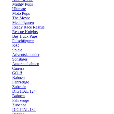
Mighty Pups
Ultimate
Moto Pups
The Movie
Metallfiguren
Ready Race Rescue
Rescue Knights
Big Truck Pups
Plüschfiguren
R/C
Spiele
Adventskalender
Sonstiges
Autorennbahnen
Carrera
GO!!!
Bahnen
Fahrzeuge
Zubehör
DIGITAL 124
Bahnen
Fahrzeuge
Zubehör
DIGITAL 132