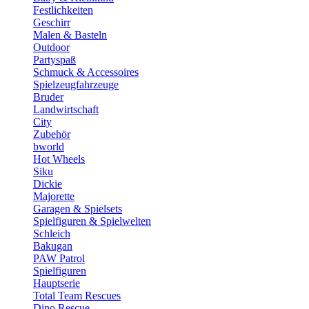
Festlichkeiten
Geschirr
Malen & Basteln
Outdoor
Partyspaß
Schmuck & Accessoires
Spielzeugfahrzeuge
Bruder
Landwirtschaft
City
Zubehör
bworld
Hot Wheels
Siku
Dickie
Majorette
Garagen & Spielsets
Spielfiguren & Spielwelten
Schleich
Bakugan
PAW Patrol
Spielfiguren
Hauptserie
Total Team Rescues
Dino Rescue