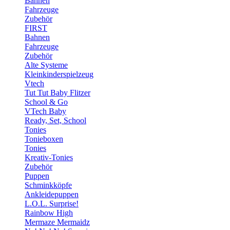
Bahnen
Fahrzeuge
Zubehör
FIRST
Bahnen
Fahrzeuge
Zubehör
Alte Systeme
Kleinkinderspielzeug
Vtech
Tut Tut Baby Flitzer
School & Go
VTech Baby
Ready, Set, School
Tonies
Tonieboxen
Tonies
Kreativ-Tonies
Zubehör
Puppen
Schminkköpfe
Ankleidepuppen
L.O.L. Surprise!
Rainbow High
Mermaze Mermaidz