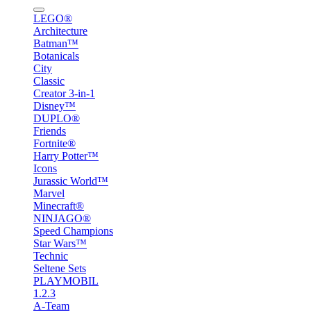
LEGO®
Architecture
Batman™
Botanicals
City
Classic
Creator 3-in-1
Disney™
DUPLO®
Friends
Fortnite®
Harry Potter™
Icons
Jurassic World™
Marvel
Minecraft®
NINJAGO®
Speed Champions
Star Wars™
Technic
Seltene Sets
PLAYMOBIL
1.2.3
A-Team