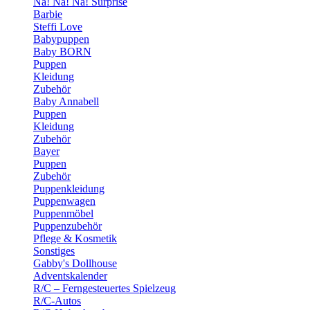
Na! Na! Na! Surprise
Barbie
Steffi Love
Babypuppen
Baby BORN
Puppen
Kleidung
Zubehör
Baby Annabell
Puppen
Kleidung
Zubehör
Bayer
Puppen
Zubehör
Puppenkleidung
Puppenwagen
Puppenmöbel
Puppenzubehör
Pflege & Kosmetik
Sonstiges
Gabby's Dollhouse
Adventskalender
R/C – Ferngesteuertes Spielzeug
R/C-Autos