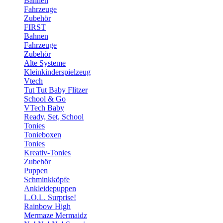
Bahnen
Fahrzeuge
Zubehör
FIRST
Bahnen
Fahrzeuge
Zubehör
Alte Systeme
Kleinkinderspielzeug
Vtech
Tut Tut Baby Flitzer
School & Go
VTech Baby
Ready, Set, School
Tonies
Tonieboxen
Tonies
Kreativ-Tonies
Zubehör
Puppen
Schminkköpfe
Ankleidepuppen
L.O.L. Surprise!
Rainbow High
Mermaze Mermaidz