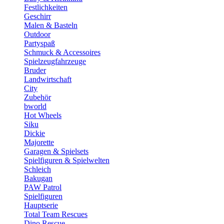
Festlichkeiten
Geschirr
Malen & Basteln
Outdoor
Partyspaß
Schmuck & Accessoires
Spielzeugfahrzeuge
Bruder
Landwirtschaft
City
Zubehör
bworld
Hot Wheels
Siku
Dickie
Majorette
Garagen & Spielsets
Spielfiguren & Spielwelten
Schleich
Bakugan
PAW Patrol
Spielfiguren
Hauptserie
Total Team Rescues
Dino Rescue