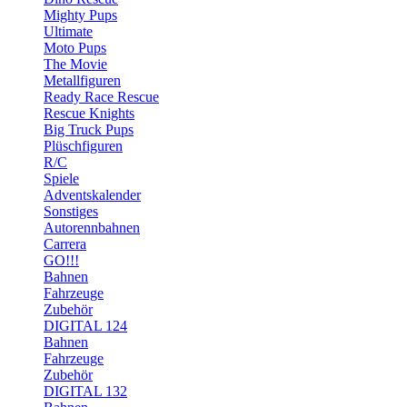
Mighty Pups
Ultimate
Moto Pups
The Movie
Metallfiguren
Ready Race Rescue
Rescue Knights
Big Truck Pups
Plüschfiguren
R/C
Spiele
Adventskalender
Sonstiges
Autorennbahnen
Carrera
GO!!!
Bahnen
Fahrzeuge
Zubehör
DIGITAL 124
Bahnen
Fahrzeuge
Zubehör
DIGITAL 132