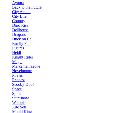
Ayuma
Back to the Future
City Action
City Life
Country
Dino Rise
Dollhouse
Dragons
Duck on Call
Family Fun
Figures
Heidi
Knight Rider
Magic
Markenfahrzeuge
Novelmoore
Pirates
Princess
Scooby-Doo!
Space
Spirit
Stuntshow
Wiltopia
Alte Sets
Mould King