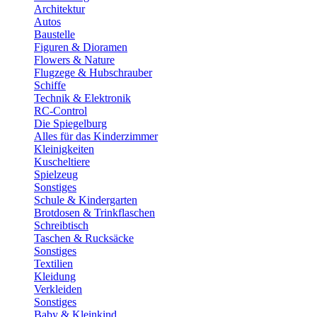
Architektur
Autos
Baustelle
Figuren & Dioramen
Flowers & Nature
Flugzege & Hubschrauber
Schiffe
Technik & Elektronik
RC-Control
Die Spiegelburg
Alles für das Kinderzimmer
Kleinigkeiten
Kuscheltiere
Spielzeug
Sonstiges
Schule & Kindergarten
Brotdosen & Trinkflaschen
Schreibtisch
Taschen & Rucksäcke
Sonstiges
Textilien
Kleidung
Verkleiden
Sonstiges
Baby & Kleinkind