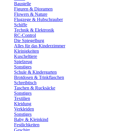
Baustelle
Figuren & Dioramen
Flowers & Nature
Flugzege & Hubschrauber
Schiffe
Technik & Elektronik
RC-Control
Die Spiegelburg
Alles für das Kinderzimmer
Kleinigkeiten
Kuscheltiere
Spielzeug
Sonstiges
Schule & Kindergarten
Brotdosen & Trinkflaschen
Schreibtisch
Taschen & Rucksäcke
Sonstiges
Textilien
Kleidung
Verkleiden
Sonstiges
Baby & Kleinkind
Festlichkeiten
Geschirr