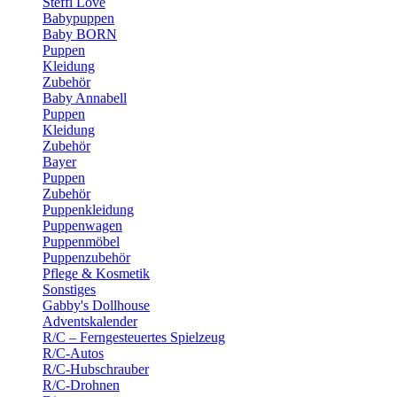
Steffi Love
Babypuppen
Baby BORN
Puppen
Kleidung
Zubehör
Baby Annabell
Puppen
Kleidung
Zubehör
Bayer
Puppen
Zubehör
Puppenkleidung
Puppenwagen
Puppenmöbel
Puppenzubehör
Pflege & Kosmetik
Sonstiges
Gabby's Dollhouse
Adventskalender
R/C – Ferngesteuertes Spielzeug
R/C-Autos
R/C-Hubschrauber
R/C-Drohnen