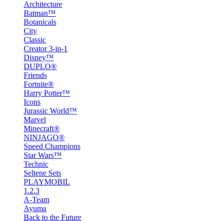
Architecture
Batman™
Botanicals
City
Classic
Creator 3-in-1
Disney™
DUPLO®
Friends
Fortnite®
Harry Potter™
Icons
Jurassic World™
Marvel
Minecraft®
NINJAGO®
Speed Champions
Star Wars™
Technic
Seltene Sets
PLAYMOBIL
1.2.3
A-Team
Ayuma
Back to the Future