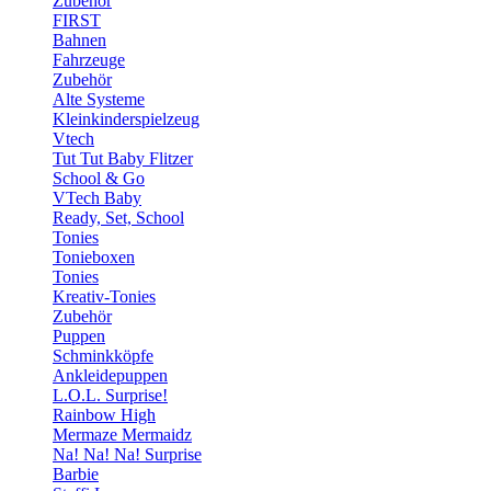
Zubehör
FIRST
Bahnen
Fahrzeuge
Zubehör
Alte Systeme
Kleinkinderspielzeug
Vtech
Tut Tut Baby Flitzer
School & Go
VTech Baby
Ready, Set, School
Tonies
Tonieboxen
Tonies
Kreativ-Tonies
Zubehör
Puppen
Schminkköpfe
Ankleidepuppen
L.O.L. Surprise!
Rainbow High
Mermaze Mermaidz
Na! Na! Na! Surprise
Barbie