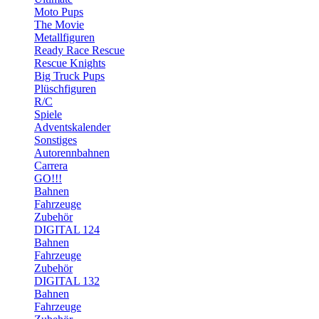
Moto Pups
The Movie
Metallfiguren
Ready Race Rescue
Rescue Knights
Big Truck Pups
Plüschfiguren
R/C
Spiele
Adventskalender
Sonstiges
Autorennbahnen
Carrera
GO!!!
Bahnen
Fahrzeuge
Zubehör
DIGITAL 124
Bahnen
Fahrzeuge
Zubehör
DIGITAL 132
Bahnen
Fahrzeuge