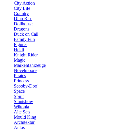
City Action
City Life
Country
Dino Rise
Dollhouse
Dragons
Duck on Call
Family Fun
Figures
Heidi
Knight Rider
Magic
Markenfahrzeuge
Novelmoore
Pirates
Princess
Scooby-Doo!
Space
Spirit
Stuntshow
Wiltopia
Alte Sets
Mould King
Architektur
Autos