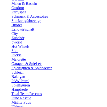
Malen & Basteln
Outdoor
Partyspaß
Schmuck & Accessoires
Spielzeugfahrzeuge
Bruder
Landwirtschaft
City
Zubehör
bworld
Hot Wheels
Siku
Dickie
Majorette
Garagen & Spielsets
Spielfiguren & Spielwelten
Schleich
Bakugan
PAW Patrol
Spielfiguren
Hauptserie
Total Team Rescues
Dino Rescue
Mighty Pups
Ultimate