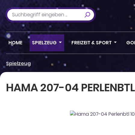
m Hauptinhalt springen
Zur Suche springen
Zur Hauptnavigation springen
HOME
SPIELZEUG
FREIZEIT & SPORT
GO
Spielzeug
HAMA 207-04 PERLENBTL
Bildergalerie überspringen