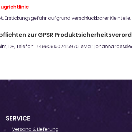
ugrichtlinie
t. Erstickungsgefahr aufgrund verschluckbarer Kleinteile.
pflichten zur GPSR Produktsicherheitsveror
im, DE, Telefon: +499091502415976, eMail: johanna.roes
SERVICE
Versand & Lieferung