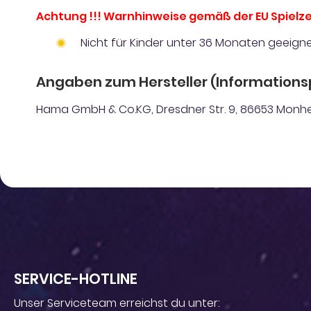
Achtung !!! Warnhinweise gemäß der EU Spielze
Nicht für Kinder unter 36 Monaten geeigne
Angaben zum Hersteller (Informations
Hama GmbH & Co.KG, Dresdner Str. 9, 86653 Monhe
SERVICE-HOTLINE
Unser Serviceteam erreichst du unter: