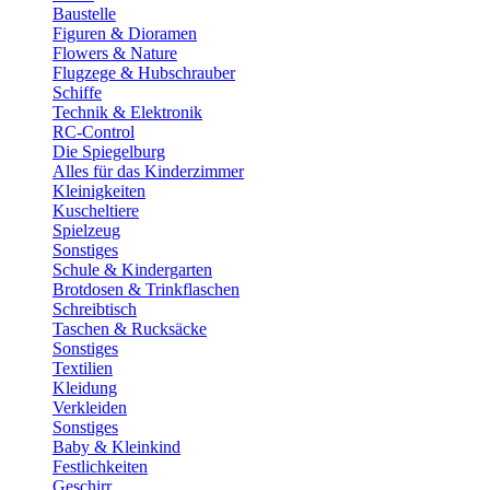
Baustelle
Figuren & Dioramen
Flowers & Nature
Flugzege & Hubschrauber
Schiffe
Technik & Elektronik
RC-Control
Die Spiegelburg
Alles für das Kinderzimmer
Kleinigkeiten
Kuscheltiere
Spielzeug
Sonstiges
Schule & Kindergarten
Brotdosen & Trinkflaschen
Schreibtisch
Taschen & Rucksäcke
Sonstiges
Textilien
Kleidung
Verkleiden
Sonstiges
Baby & Kleinkind
Festlichkeiten
Geschirr