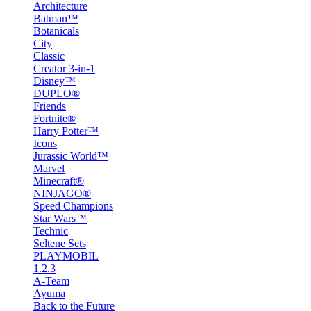
Architecture
Batman™
Botanicals
City
Classic
Creator 3-in-1
Disney™
DUPLO®
Friends
Fortnite®
Harry Potter™
Icons
Jurassic World™
Marvel
Minecraft®
NINJAGO®
Speed Champions
Star Wars™
Technic
Seltene Sets
PLAYMOBIL
1.2.3
A-Team
Ayuma
Back to the Future