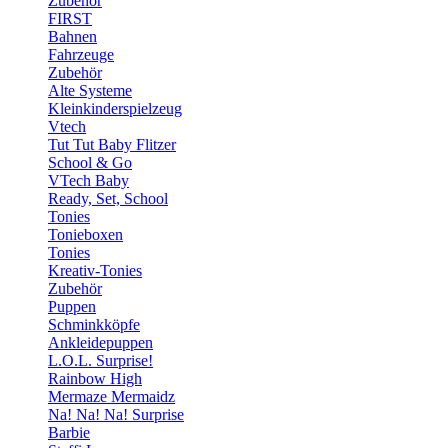
Zubehör
FIRST
Bahnen
Fahrzeuge
Zubehör
Alte Systeme
Kleinkinderspielzeug
Vtech
Tut Tut Baby Flitzer
School & Go
VTech Baby
Ready, Set, School
Tonies
Tonieboxen
Tonies
Kreativ-Tonies
Zubehör
Puppen
Schminkköpfe
Ankleidepuppen
L.O.L. Surprise!
Rainbow High
Mermaze Mermaidz
Na! Na! Na! Surprise
Barbie