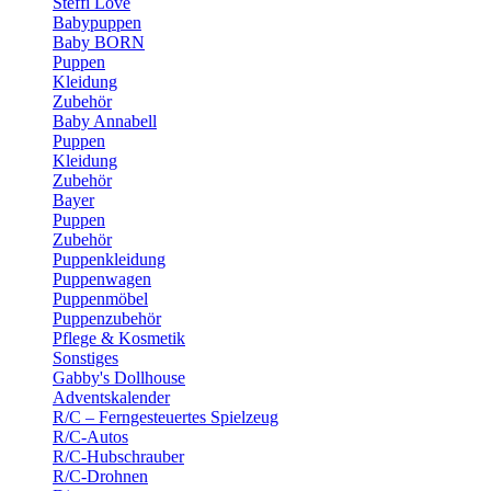
Steffi Love
Babypuppen
Baby BORN
Puppen
Kleidung
Zubehör
Baby Annabell
Puppen
Kleidung
Zubehör
Bayer
Puppen
Zubehör
Puppenkleidung
Puppenwagen
Puppenmöbel
Puppenzubehör
Pflege & Kosmetik
Sonstiges
Gabby's Dollhouse
Adventskalender
R/C – Ferngesteuertes Spielzeug
R/C-Autos
R/C-Hubschrauber
R/C-Drohnen