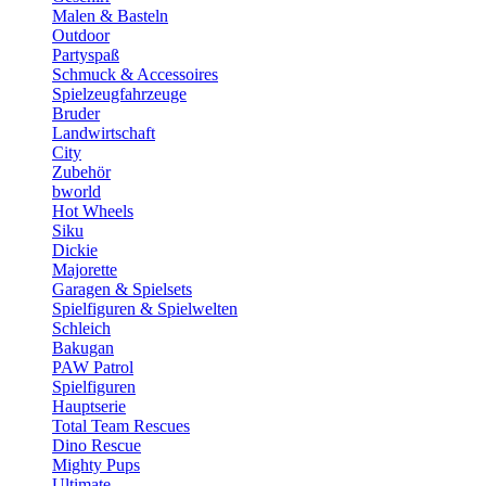
Malen & Basteln
Outdoor
Partyspaß
Schmuck & Accessoires
Spielzeugfahrzeuge
Bruder
Landwirtschaft
City
Zubehör
bworld
Hot Wheels
Siku
Dickie
Majorette
Garagen & Spielsets
Spielfiguren & Spielwelten
Schleich
Bakugan
PAW Patrol
Spielfiguren
Hauptserie
Total Team Rescues
Dino Rescue
Mighty Pups
Ultimate