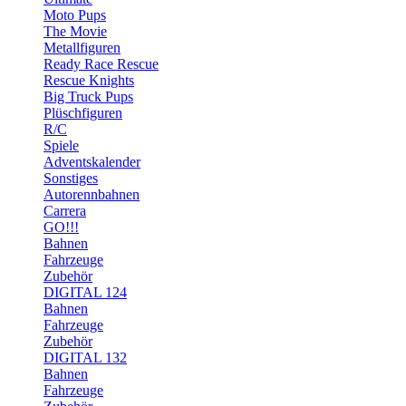
Moto Pups
The Movie
Metallfiguren
Ready Race Rescue
Rescue Knights
Big Truck Pups
Plüschfiguren
R/C
Spiele
Adventskalender
Sonstiges
Autorennbahnen
Carrera
GO!!!
Bahnen
Fahrzeuge
Zubehör
DIGITAL 124
Bahnen
Fahrzeuge
Zubehör
DIGITAL 132
Bahnen
Fahrzeuge