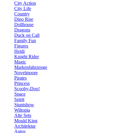
City Action
City Life
Country
Dino Rise
Dollhouse
Dragons
Duck on Call
Family Fun
Figures
Heidi
Knight Rider
Magic
Markenfahrzeuge
Novelmoore
Pirates
Princess
Scooby-Doo!
Space
Spirit
Stuntshow
Wiltopia
Alte Sets
Mould King
Architektur
Autos