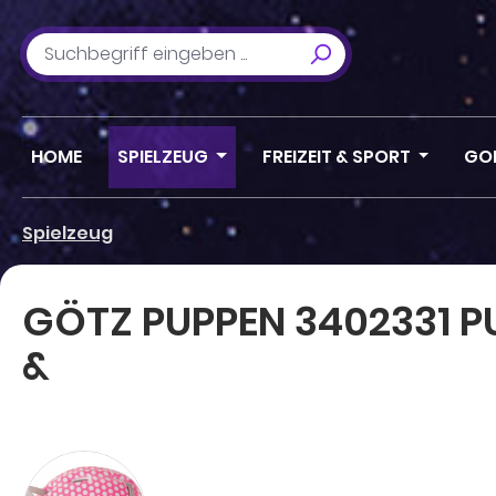
m Hauptinhalt springen
Zur Suche springen
Zur Hauptnavigation springen
HOME
SPIELZEUG
FREIZEIT & SPORT
GO
Spielzeug
GÖTZ PUPPEN 3402331 P
&
Bildergalerie überspringen