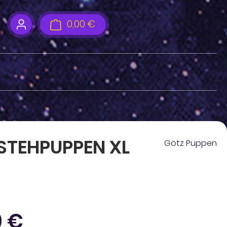
0,00 €
Warenkorb enthält 0 Positione
STEHPUPPEN XL
Götz Puppen
eis:
9 €