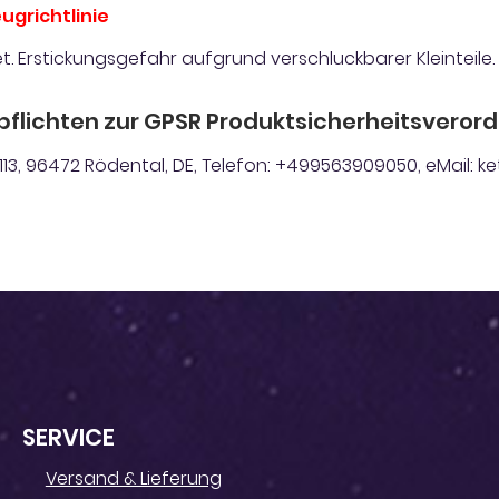
ugrichtlinie
t. Erstickungsgefahr aufgrund verschluckbarer Kleinteile.
pflichten zur GPSR Produktsicherheitsveror
113, 96472 Rödental, DE, Telefon: +499563909050, eMail
SERVICE
Versand & Lieferung